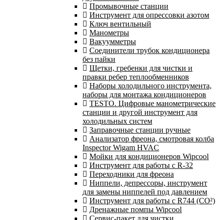
Промывочные станции
Инструмент для опрессовки азотом
Ключ вентильный
Манометры
Вакуумметры
Соединители трубок кондиционера
без пайки
Щетки, гребенки для чистки и
правки ребер теплообменников
Наборы холодильного инструмента,
наборы для монтажа кондиционеров
TESTO. Цифровые манометрические
станции и другой инструмент для
холодильных систем
Заправочные станции ручные
Анализатор фреона, смотровая колба
Inspector Wigam HVAC
Мойки для кондиционеров Wipcool
Инструмент для работы с R-32
Переходники для фреона
Ниппели, депрессоры, инструмент
для замены ниппелей под давлением
Инструмент для работы с R744 (CO²)
Дренажные помпы Wipcool
Сервис-пакет для чистки