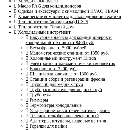
Холодильные масла
Масло PAG для кондиционеров
Одежда и аксессуары с символикой HVAC-TEAM
Химические компоненты для холодильной техники
Теплоносители (антифризы) DIXIS
Теплоносители Теплый дом
Холодильный инструмент
Вакуумные насосы для кондиционеров и
холодильной техники от 8400 руб.
Весы фреона от 5900 рублей
Манометрические станции от 1350 руб.
Холодильный инструмент Elitech
Электронный манометрический коллектор
Вальцовки от 3200 руб.
Шланги заправочные от 1300 руб.
Станции сбора и регенерации фреона
Трубогиб для медных труб
Труборасширитель для медных труб
Труборезы
Риммеры
Термометры холодильные
Ультрафиолетовый течеискатель фреона
Течеискатель фреона электронный
Адаптеры, штуцеры, шаровые вентили
Горелки для пайки