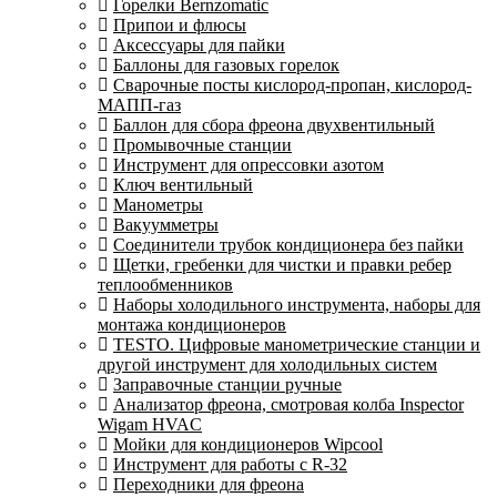
Горелки Bernzomatic
Припои и флюсы
Аксессуары для пайки
Баллоны для газовых горелок
Сварочные посты кислород-пропан, кислород-
МАПП-газ
Баллон для сбора фреона двухвентильный
Промывочные станции
Инструмент для опрессовки азотом
Ключ вентильный
Манометры
Вакуумметры
Соединители трубок кондиционера без пайки
Щетки, гребенки для чистки и правки ребер
теплообменников
Наборы холодильного инструмента, наборы для
монтажа кондиционеров
TESTO. Цифровые манометрические станции и
другой инструмент для холодильных систем
Заправочные станции ручные
Анализатор фреона, смотровая колба Inspector
Wigam HVAC
Мойки для кондиционеров Wipcool
Инструмент для работы с R-32
Переходники для фреона