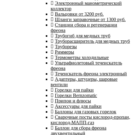
Электронный манометрический
коллектор
Вальцовки от 3200 руб.
Шланги заправочные от 1300 руб.
Станции сбора и регенерации
фреона
Трубогиб для медных труб
Труборасширитель для медных труб
Труборезы
Риммеры
Термометры холодильные
Ультрафиолетовый течеискатель
фреона
Течеискатель фреона электронный
Адаптеры, штуцеры, шаровые
вентили
Горелки для пайки
Горелки Bernzomatic
Припои и флюсы
Аксессуары для пайки
Баллоны для газовых горелок
Сварочные посты кислород-пропан,
кислород-МАПП-газ
Баллон для сбора фреона
двухвентильный