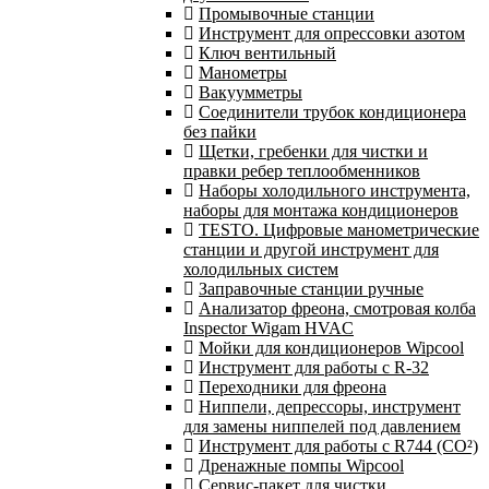
Промывочные станции
Инструмент для опрессовки азотом
Ключ вентильный
Манометры
Вакуумметры
Соединители трубок кондиционера
без пайки
Щетки, гребенки для чистки и
правки ребер теплообменников
Наборы холодильного инструмента,
наборы для монтажа кондиционеров
TESTO. Цифровые манометрические
станции и другой инструмент для
холодильных систем
Заправочные станции ручные
Анализатор фреона, смотровая колба
Inspector Wigam HVAC
Мойки для кондиционеров Wipcool
Инструмент для работы с R-32
Переходники для фреона
Ниппели, депрессоры, инструмент
для замены ниппелей под давлением
Инструмент для работы с R744 (CO²)
Дренажные помпы Wipcool
Сервис-пакет для чистки