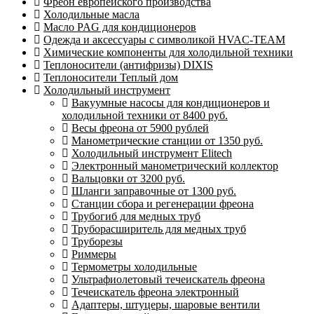
Фреон европейского производства
Холодильные масла
Масло PAG для кондиционеров
Одежда и аксессуары с символикой HVAC-TEAM
Химические компоненты для холодильной техники
Теплоносители (антифризы) DIXIS
Теплоносители Теплый дом
Холодильный инструмент
Вакуумные насосы для кондиционеров и
холодильной техники от 8400 руб.
Весы фреона от 5900 рублей
Манометрические станции от 1350 руб.
Холодильный инструмент Elitech
Электронный манометрический коллектор
Вальцовки от 3200 руб.
Шланги заправочные от 1300 руб.
Станции сбора и регенерации фреона
Трубогиб для медных труб
Труборасширитель для медных труб
Труборезы
Риммеры
Термометры холодильные
Ультрафиолетовый течеискатель фреона
Течеискатель фреона электронный
Адаптеры, штуцеры, шаровые вентили