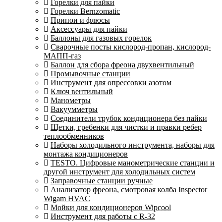
Горелки для пайки
Горелки Bernzomatic
Припои и флюсы
Аксессуары для пайки
Баллоны для газовых горелок
Сварочные посты кислород-пропан, кислород-
МАПП-газ
Баллон для сбора фреона двухвентильный
Промывочные станции
Инструмент для опрессовки азотом
Ключ вентильный
Манометры
Вакуумметры
Соединители трубок кондиционера без пайки
Щетки, гребенки для чистки и правки ребер
теплообменников
Наборы холодильного инструмента, наборы для
монтажа кондиционеров
TESTO. Цифровые манометрические станции и
другой инструмент для холодильных систем
Заправочные станции ручные
Анализатор фреона, смотровая колба Inspector
Wigam HVAC
Мойки для кондиционеров Wipcool
Инструмент для работы с R-32