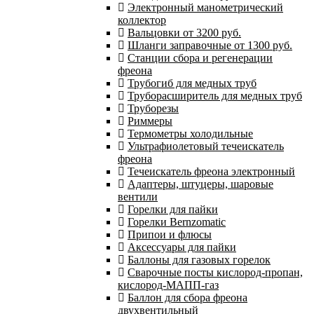
Электронный манометрический
коллектор
Вальцовки от 3200 руб.
Шланги заправочные от 1300 руб.
Станции сбора и регенерации
фреона
Трубогиб для медных труб
Труборасширитель для медных труб
Труборезы
Риммеры
Термометры холодильные
Ультрафиолетовый течеискатель
фреона
Течеискатель фреона электронный
Адаптеры, штуцеры, шаровые
вентили
Горелки для пайки
Горелки Bernzomatic
Припои и флюсы
Аксессуары для пайки
Баллоны для газовых горелок
Сварочные посты кислород-пропан,
кислород-МАПП-газ
Баллон для сбора фреона
двухвентильный