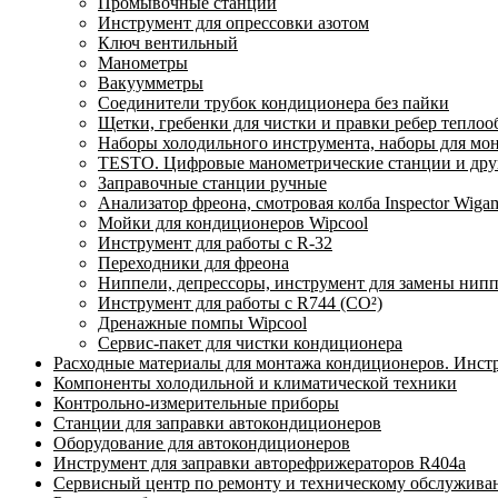
Промывочные станции
Инструмент для опрессовки азотом
Ключ вентильный
Манометры
Вакуумметры
Соединители трубок кондиционера без пайки
Щетки, гребенки для чистки и правки ребер тепло
Наборы холодильного инструмента, наборы для мо
TESTO. Цифровые манометрические станции и друг
Заправочные станции ручные
Анализатор фреона, смотровая колба Inspector Wi
Мойки для кондиционеров Wipcool
Инструмент для работы с R-32
Переходники для фреона
Ниппели, депрессоры, инструмент для замены нип
Инструмент для работы с R744 (CO²)
Дренажные помпы Wipcool
Сервис-пакет для чистки кондиционера
Расходные материалы для монтажа кондиционеров. Инст
Компоненты холодильной и климатической техники
Контрольно-измерительные приборы
Станции для заправки автокондиционеров
Оборудование для автокондиционеров
Инструмент для заправки авторефрижераторов R404a
Сервисный центр по ремонту и техническому обслужива