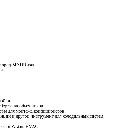
слород-МАПП-газ
ый
пайки
ебер теплообменников
оры для монтажа кондиционеров
нции и другой инструмент для холодильных систем
spector Wigam HVAC