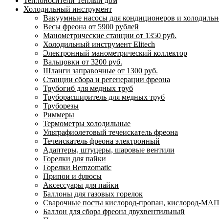
Теплоносители Теплый дом
Холодильный инструмент
Вакуумные насосы для кондиционеров и холодильно
Весы фреона от 5900 рублей
Манометрические станции от 1350 руб.
Холодильный инструмент Elitech
Электронный манометрический коллектор
Вальцовки от 3200 руб.
Шланги заправочные от 1300 руб.
Станции сбора и регенерации фреона
Трубогиб для медных труб
Труборасширитель для медных труб
Труборезы
Риммеры
Термометры холодильные
Ультрафиолетовый течеискатель фреона
Течеискатель фреона электронный
Адаптеры, штуцеры, шаровые вентили
Горелки для пайки
Горелки Bernzomatic
Припои и флюсы
Аксессуары для пайки
Баллоны для газовых горелок
Сварочные посты кислород-пропан, кислород-МАП
Баллон для сбора фреона двухвентильный