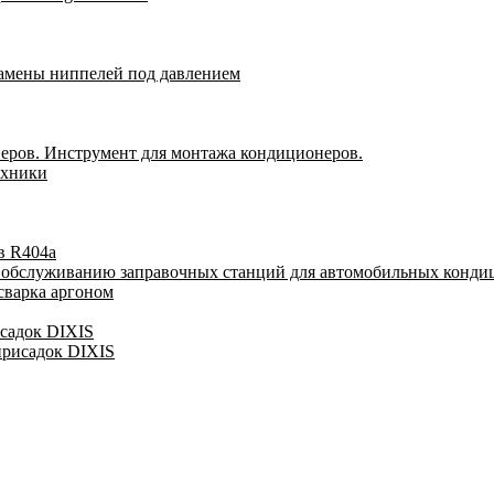
замены ниппелей под давлением
еров. Инструмент для монтажа кондиционеров.
ехники
в R404a
у обслуживанию заправочных станций для автомобильных конди
сварка аргоном
исадок DIXIS
присадок DIXIS