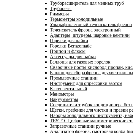
Труборасширитель для медных труб
Труборезы
Риммеры
Термометры холодильные
Ультрафиолетовый течеискатель фреона
Течеискатель фреона электронный
Адаптеры, штуцеры, шаровые вентили
Горелки для пайки
Горелки Bernzomatic
Припои и флюсы
Аксессуары для пайки
Баллоны для газовых горелок
Сварочные посты кислород-пропан, ки
Баллон для сбора фреона двухвентильн
Промывочные станции
Инструмент для опрессовки азотом
Ключ вентильный
Манометры
Вакуумметры
Соединители трубок кондиционера без 
Щетки, гребенки для чистки и правки р
Наборы холодильного инструмента, наб
TESTO. Цифровые манометрические ста
Заправочные станции ручные
Анализатор фреона, смотровая колба In