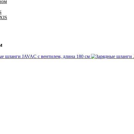
оном
S
IXIS
м