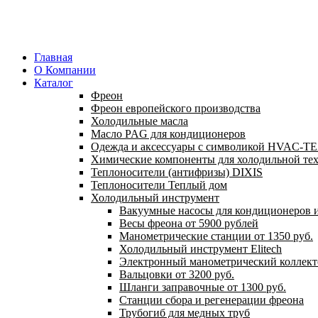
Главная
О Компании
Каталог
Фреон
Фреон европейского производства
Холодильные масла
Масло PAG для кондиционеров
Одежда и аксессуары с символикой HVAC-
Химические компоненты для холодильной те
Теплоносители (антифризы) DIXIS
Теплоносители Теплый дом
Холодильный инструмент
Вакуумные насосы для кондиционеров и
Весы фреона от 5900 рублей
Манометрические станции от 1350 руб.
Холодильный инструмент Elitech
Электронный манометрический коллект
Вальцовки от 3200 руб.
Шланги заправочные от 1300 руб.
Станции сбора и регенерации фреона
Трубогиб для медных труб