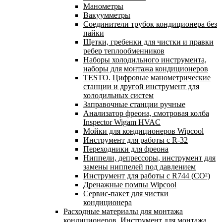
Манометры
Вакуумметры
Соединители трубок кондиционера без
пайки
Щетки, гребенки для чистки и правки
ребер теплообменников
Наборы холодильного инструмента,
наборы для монтажа кондиционеров
TESTO. Цифровые манометрические
станции и другой инструмент для
холодильных систем
Заправочные станции ручные
Анализатор фреона, смотровая колба
Inspector Wigam HVAC
Мойки для кондиционеров Wipcool
Инструмент для работы с R-32
Переходники для фреона
Ниппели, депрессоры, инструмент для
замены ниппелей под давлением
Инструмент для работы с R744 (CO²)
Дренажные помпы Wipcool
Сервис-пакет для чистки
кондиционера
Расходные материалы для монтажа
кондиционеров. Инструмент для монтажа