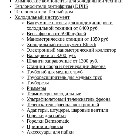
Химические компоненты для холодильной техники
Теплоносители (антифризы) DIXIS
Теплоносители Теплый дом
Холодильный инструмент
Вакуумные насосы для кондиционеров и
холодильной техники от 8400 руб.
Весы фреона от 5900 рублей
Манометрические станции от 1350 руб.
Холодильный инструмент Elitech
Электронный манометрический коллектор
Вальцовки от 3200 руб.
Шланги заправочные от 1300 руб.
Станции сбора и регенерации фреона
Трубогиб для медных труб
Труборасширитель для медных труб
Труборезы
Риммеры
Термометры холодильные
Ультрафиолетовый течеискатель фреона
Течеискатель фреона электронный
Адаптеры, штуцеры, шаровые вентили
Горелки для пайки
Горелки Bernzomatic
Припои и флюсы
Аксессуары для пайки