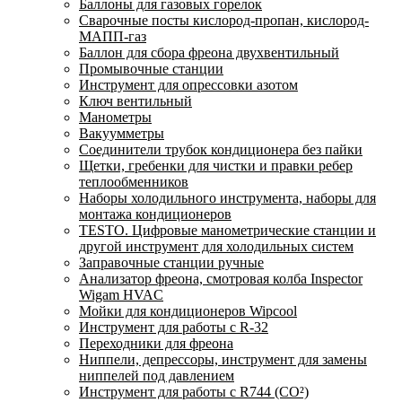
Баллоны для газовых горелок
Сварочные посты кислород-пропан, кислород-
МАПП-газ
Баллон для сбора фреона двухвентильный
Промывочные станции
Инструмент для опрессовки азотом
Ключ вентильный
Манометры
Вакуумметры
Соединители трубок кондиционера без пайки
Щетки, гребенки для чистки и правки ребер
теплообменников
Наборы холодильного инструмента, наборы для
монтажа кондиционеров
TESTO. Цифровые манометрические станции и
другой инструмент для холодильных систем
Заправочные станции ручные
Анализатор фреона, смотровая колба Inspector
Wigam HVAC
Мойки для кондиционеров Wipcool
Инструмент для работы с R-32
Переходники для фреона
Ниппели, депрессоры, инструмент для замены
ниппелей под давлением
Инструмент для работы с R744 (CO²)