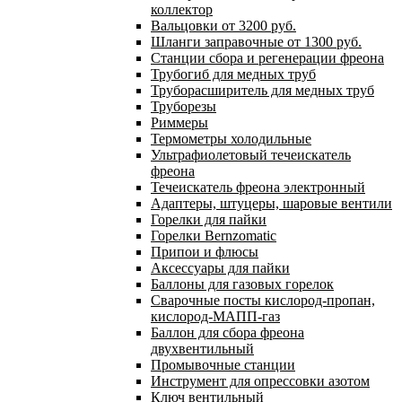
коллектор
Вальцовки от 3200 руб.
Шланги заправочные от 1300 руб.
Станции сбора и регенерации фреона
Трубогиб для медных труб
Труборасширитель для медных труб
Труборезы
Риммеры
Термометры холодильные
Ультрафиолетовый течеискатель
фреона
Течеискатель фреона электронный
Адаптеры, штуцеры, шаровые вентили
Горелки для пайки
Горелки Bernzomatic
Припои и флюсы
Аксессуары для пайки
Баллоны для газовых горелок
Сварочные посты кислород-пропан,
кислород-МАПП-газ
Баллон для сбора фреона
двухвентильный
Промывочные станции
Инструмент для опрессовки азотом
Ключ вентильный