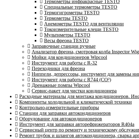
Термометры инфракрасные TESTO
Специальные термометры TESTO
Термогигрометры TESTO
Термометры TESTO
Анемометры TESTO для вентиляции
Токоизмерительные клещи TESTO
Мультиметры TESTO
Весы фреона TESTO
Заправочные станции ручные
Анализатор фреона, смотровая колба Inspector 
Мойки для кондиционеров Wipcool
Инструмент для работы с R-32
Переходники для фреона
Ниппели, депрессоры, инструмент для замены ни
Инструмент для работы с R744 (CO²)
Дренажные помпы Wipcool
Сервис-пакет для чистки кондиционера
Расходные материалы для монтажа кондиционеров. Ин
Компоненты холодильной и климатической техники
Контрольно-измерительные приборы
Станции для заправки автокондиционеров
Оборудование для автокондиционеров
Инструмент для заправки авторефрижераторов R404a
Сервисный центр по ремонту и техническому обслужи
Ремонт трубок и шлангов автокондиционера, сварка ар