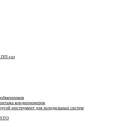
АПП-газ
лообменников
монтажа кондиционеров
угой инструмент для холодильных систем
ESTO