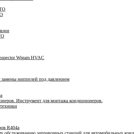
STO
TO
яции
TO
Inspector Wigam HVAC
я замены ниппелей под давлением
ра
онеров. Инструмент для монтажа кондиционеров.
 техники
ров R404a
му обслуживанию заправочных станций для автомобильных кон