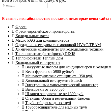
Всего товаров:
0
шт., на сумму:
0
руб.
В связи с нестабильностью поставок некоторые цены сайта
Фреон
Фреон европейского производства
Холодильные масла
Масло PAG для кондиционеров
Одежда и аксессуары с символикой HVAC-TEAM
Химические компоненты для холодильной техники
Теплоносители (антифризы) DIXIS
Теплоносители Теплый дом
Холодильный инструмент
Вакуумные насосы для кондиционеров и холодиль
Весы фреона от 5900 рублей
Манометрические станции от 1350 руб.
Холодильный инструмент Elitech
Электронный манометрический коллектор
Вальцовки от 3200 руб.
Шланги заправочные от 1300 руб.
Станции сбора и регенерации фреона
Трубогиб для медных труб
Труборасширитель для медных труб