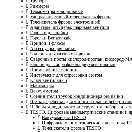
Труборезы
Риммеры
Термометры холодильные
Ультрафиолетовый течеискатель фреона
Течеискатель фреона электронный
Адаптеры, штуцеры, шаровые вентили
Горелки для пайки
Горелки Bernzomatic
Припои и флюсы
Аксессуары для пайки
Баллоны для газовых горелок
Сварочные посты кислород-пропан, кислород-М
Баллон для сбора фреона двухвентильный
Промывочные станции
Инструмент для опрессовки азотом
Ключ вентильный
Манометры
Вакуумметры
Соединители трубок кондиционера без пайки
Щетки, гребенки для чистки и правки ребер теп
Наборы холодильного инструмента, наборы для 
TESTO. Цифровые манометрические станции и др
Вакуумметры TESTO
Цифровые манометрические коллекторы T
Течеискатели фреона TESTO