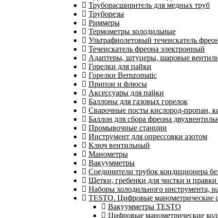
Труборасширитель для медных труб
Труборезы
Риммеры
Термометры холодильные
Ультрафиолетовый течеискатель фрео
Течеискатель фреона электронный
Адаптеры, штуцеры, шаровые вентил
Горелки для пайки
Горелки Bernzomatic
Припои и флюсы
Аксессуары для пайки
Баллоны для газовых горелок
Сварочные посты кислород-пропан, 
Баллон для сбора фреона двухвентил
Промывочные станции
Инструмент для опрессовки азотом
Ключ вентильный
Манометры
Вакуумметры
Соединители трубок кондиционера бе
Щетки, гребенки для чистки и правки
Наборы холодильного инструмента, н
TESTO. Цифровые манометрические ст
Вакуумметры TESTO
Цифровые манометрические ко