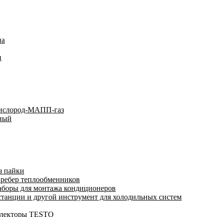
на
и
кислород-МАПП-газ
ьный
з пайки
 ребер теплообменников
аборы для монтажа кондиционеров
анции и другой инструмент для холодильных систем
ллекторы TESTO