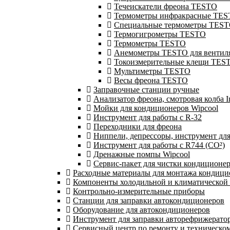
Течеискатели фреона TESTO
Термометры инфракрасные TE
Специальные термометры TES
Термогигрометры TESTO
Термометры TESTO
Анемометры TESTO для вентил
Токоизмерительные клещи TES
Мультиметры TESTO
Весы фреона TESTO
Заправочные станции ручные
Анализатор фреона, смотровая колба 
Мойки для кондиционеров Wipcool
Инструмент для работы с R-32
Переходники для фреона
Ниппели, депрессоры, инструмент дл
Инструмент для работы с R744 (CO²)
Дренажные помпы Wipcool
Сервис-пакет для чистки кондиционе
Расходные материалы для монтажа кондици
Компоненты холодильной и климатической
Контрольно-измерительные приборы
Станции для заправки автокондиционеров
Оборудование для автокондиционеров
Инструмент для заправки авторефрижерато
Сервисный центр по ремонту и техническо