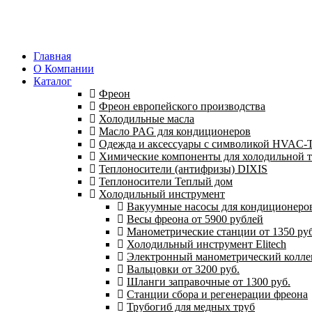
Главная
О Компании
Каталог
Фреон
Фреон европейского производства
Холодильные масла
Масло PAG для кондиционеров
Одежда и аксессуары с символикой HVAC
Химические компоненты для холодильной 
Теплоносители (антифризы) DIXIS
Теплоносители Теплый дом
Холодильный инструмент
Вакуумные насосы для кондиционеров 
Весы фреона от 5900 рублей
Манометрические станции от 1350 руб
Холодильный инструмент Elitech
Электронный манометрический колле
Вальцовки от 3200 руб.
Шланги заправочные от 1300 руб.
Станции сбора и регенерации фреона
Трубогиб для медных труб