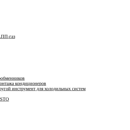
АПП-газ
лообменников
монтажа кондиционеров
угой инструмент для холодильных систем
ESTO