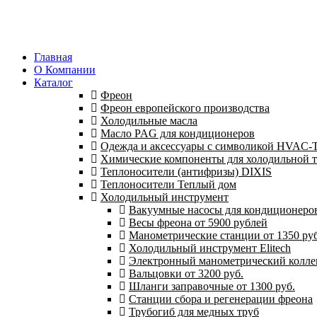
Главная
О Компании
Каталог
Фреон
Фреон европейского производства
Холодильные масла
Масло PAG для кондиционеров
Одежда и аксессуары с символикой HVAC
Химические компоненты для холодильной 
Теплоносители (антифризы) DIXIS
Теплоносители Теплый дом
Холодильный инструмент
Вакуумные насосы для кондиционеров 
Весы фреона от 5900 рублей
Манометрические станции от 1350 руб
Холодильный инструмент Elitech
Электронный манометрический колле
Вальцовки от 3200 руб.
Шланги заправочные от 1300 руб.
Станции сбора и регенерации фреона
Трубогиб для медных труб