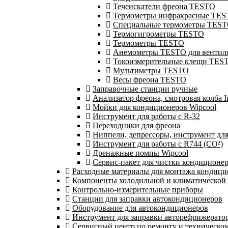
Течеискатели фреона TESTO
Термометры инфракрасные TE
Специальные термометры TES
Термогигрометры TESTO
Термометры TESTO
Анемометры TESTO для вентил
Токоизмерительные клещи TES
Мультиметры TESTO
Весы фреона TESTO
Заправочные станции ручные
Анализатор фреона, смотровая колба 
Мойки для кондиционеров Wipcool
Инструмент для работы с R-32
Переходники для фреона
Ниппели, депрессоры, инструмент дл
Инструмент для работы с R744 (CO²)
Дренажные помпы Wipcool
Сервис-пакет для чистки кондиционе
Расходные материалы для монтажа кондици
Компоненты холодильной и климатической
Контрольно-измерительные приборы
Станции для заправки автокондиционеров
Оборудование для автокондиционеров
Инструмент для заправки авторефрижерато
Сервисный центр по ремонту и техническо