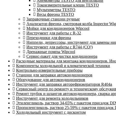
Анемометры TESTO для вентиляции
Токоизмерительные клещи TESTO
Мультиметры TESTO
Весы фреона TESTO
Заправочные станции ручные
Анализатор фреона, смотровая колба Inspector 
Мойки для кондиционеров Wipcool
Инструмент для работы с R-32
Переходники для фреона
Ниппели, депрессоры, инструмент для замены ни
Инструмент для работы с R744 (CO²)
Дренажные помпы Wipcool
Сервис-пакет для чистки кондиционера
Расходные материалы для монтажа кондиционеров. Ин
Компоненты холодильной и климатической техники
Контрольно-измерительные приборы
Станции для заправки автокондиционеров
Оборудование для автокондиционеров
Инструмент для заправки авторефрижераторов R404a
Сервисный центр по ремонту и техническому обслужи
Ремонт трубок и шлангов автокондиционера, сварка ар
Инструмент для ремонта холодильников
Этиленгликоль, раствор 34-65% с пакетом присадок DI
Пропиленгликоль, раствор 25-59% с пакетом присадок
Холодильный инструмент с дисконтом