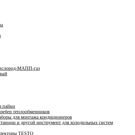
на
и
кислород-МАПП-газ
ьный
з пайки
 ребер теплообменников
аборы для монтажа кондиционеров
анции и другой инструмент для холодильных систем
ллекторы TESTO