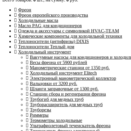
Фреон
Фреон европейского производства
Холодильные масла
Масло PAG для кондиционеров
Одежда и аксессуары с символикой HVAC-TEAM
Химические компоненты для холодильной техники
Теплоносители (антифризы) DIXIS
Теплоносители Теплый дом
Холодильный инструмент
Вакуумные насосы для кондиционеров и холодиль
Весы фреона от 5900 рублей
Манометрические станции от 1350 руб.
Холодильный инструмент Elitech
Электронный манометрический коллектор
Вальцовки от 3200 руб.
Шланги заправочные от 1300 руб.
Станции сбора и регенерации фреона
Трубогиб для медных труб
Труборасширитель для медных труб
Труборезы
Риммеры
Термометры холодильные
Ультрафиолетовый течеискатель фреона
Течеискатель фреона электронный