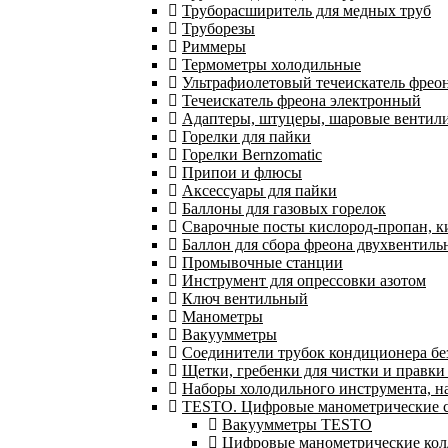
Труборасширитель для медных труб
Труборезы
Риммеры
Термометры холодильные
Ультрафиолетовый течеискатель фрео
Течеискатель фреона электронный
Адаптеры, штуцеры, шаровые вентил
Горелки для пайки
Горелки Bernzomatic
Припои и флюсы
Аксессуары для пайки
Баллоны для газовых горелок
Сварочные посты кислород-пропан, 
Баллон для сбора фреона двухвентил
Промывочные станции
Инструмент для опрессовки азотом
Ключ вентильный
Манометры
Вакуумметры
Соединители трубок кондиционера бе
Щетки, гребенки для чистки и правки
Наборы холодильного инструмента, н
TESTO. Цифровые манометрические ст
Вакуумметры TESTO
Цифровые манометрические ко