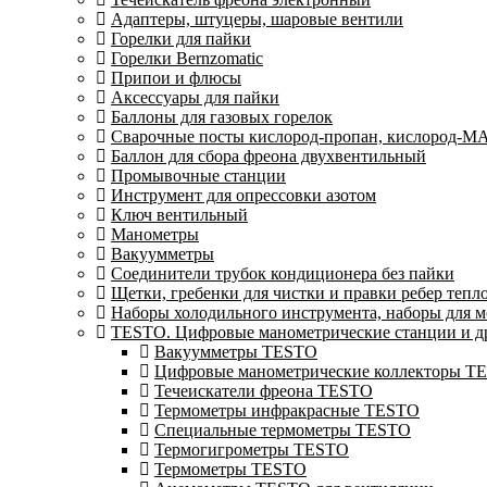
Адаптеры, штуцеры, шаровые вентили
Горелки для пайки
Горелки Bernzomatic
Припои и флюсы
Аксессуары для пайки
Баллоны для газовых горелок
Сварочные посты кислород-пропан, кислород-М
Баллон для сбора фреона двухвентильный
Промывочные станции
Инструмент для опрессовки азотом
Ключ вентильный
Манометры
Вакуумметры
Соединители трубок кондиционера без пайки
Щетки, гребенки для чистки и правки ребер теп
Наборы холодильного инструмента, наборы для 
TESTO. Цифровые манометрические станции и др
Вакуумметры TESTO
Цифровые манометрические коллекторы T
Течеискатели фреона TESTO
Термометры инфракрасные TESTO
Специальные термометры TESTO
Термогигрометры TESTO
Термометры TESTO