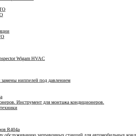
STO
TO
яции
TO
Inspector Wigam HVAC
я замены ниппелей под давлением
ра
онеров. Инструмент для монтажа кондиционеров.
 техники
ров R404a
му обслуживанию заправочных станций для автомобильных кон