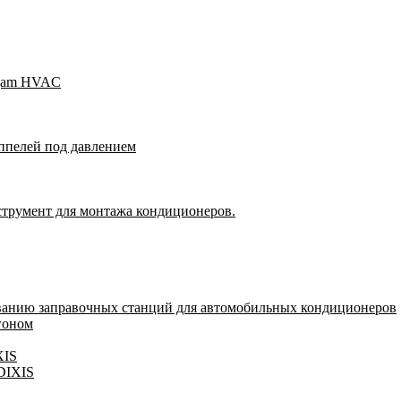
Wigam HVAC
ппелей под давлением
струмент для монтажа кондиционеров.
ванию заправочных станций для автомобильных кондиционеров
гоном
XIS
 DIXIS