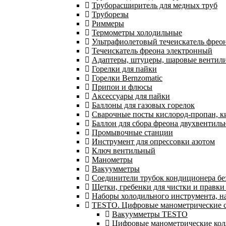
Труборасширитель для медных труб
Труборезы
Риммеры
Термометры холодильные
Ультрафиолетовый течеискатель фрео
Течеискатель фреона электронный
Адаптеры, штуцеры, шаровые вентил
Горелки для пайки
Горелки Bernzomatic
Припои и флюсы
Аксессуары для пайки
Баллоны для газовых горелок
Сварочные посты кислород-пропан, 
Баллон для сбора фреона двухвентил
Промывочные станции
Инструмент для опрессовки азотом
Ключ вентильный
Манометры
Вакуумметры
Соединители трубок кондиционера бе
Щетки, гребенки для чистки и правки
Наборы холодильного инструмента, н
TESTO. Цифровые манометрические ст
Вакуумметры TESTO
Цифровые манометрические ко