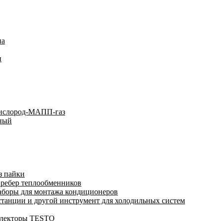
на
и
кислород-МАПП-газ
ьный
з пайки
 ребер теплообменников
аборы для монтажа кондиционеров
анции и другой инструмент для холодильных систем
ллекторы TESTO