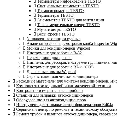
Термометры инфракрасные TESTO
Специальные термометры TESTO
Термогигрометры TESTO
Термометры TESTO
Анемометры TESTO для вентиляции
Токоизмерительные клещи TESTO
Мультиметры TESTO
Весы фреона TESTO
Заправочные станции ручные
Анализатор фреона, смотровая колба Inspector 
Мойки для кондиционеров Wipcool
Инструмент для работы с R-32
Переходники для фреона
Ниппели, депрессоры, инструмент для замены ни
Инструмент для работы с R744 (CO²)
Дренажные помпы Wipcool
Сервис-пакет для чистки кондиционера
Расходные материалы для монтажа кондиционеров. Ин
Компоненты холодильной и климатической техники
Контрольно-измерительные приборы
Станции для заправки автокондиционеров
Оборудование для автокондиционеров
Инструмент для заправки авторефрижераторов R404a
Сервисный центр по ремонту и техническому обслужи
Ремонт трубок и шлангов автокондиционера, сварка ар