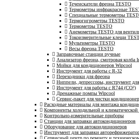
Течеискатели фреона TESTO
Термометры инфракрасные TE
Специальные термометры TES
Термогигрометры TESTO
Термометры TESTO
Анемометры TESTO для вентил
Токоизмерительные клещи TES
Мультиметры TESTO
Весы фреона TESTO
Заправочные станции ручные
Анализатор фреона, смотровая колба 
Мойки для кондиционеров Wipcool
Инструмент для работы с R-32
Переходники для фреона
Ниппели, депрессоры, инструмент дл
Инструмент для работы с R744 (CO²)
Дренажные помпы Wipcool
Сервис-пакет для чистки кондиционе
Расходные материалы для монтажа кондици
Компоненты холодильной и климатической
Контрольно-измерительные приборы
Станции для заправки автокондиционеров
Оборудование для автокондиционеров
Инструмент для заправки авторефрижерато
Сервисный центр по ремонту и техническо