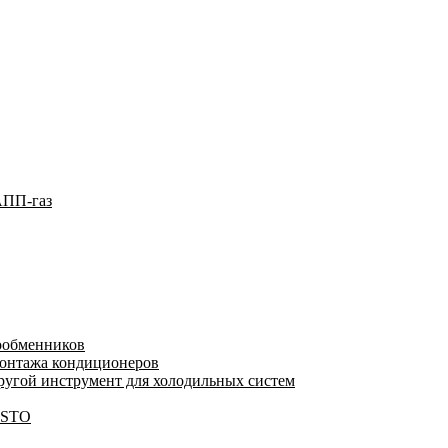
АПП-газ
лообменников
монтажа кондиционеров
угой инструмент для холодильных систем
ESTO