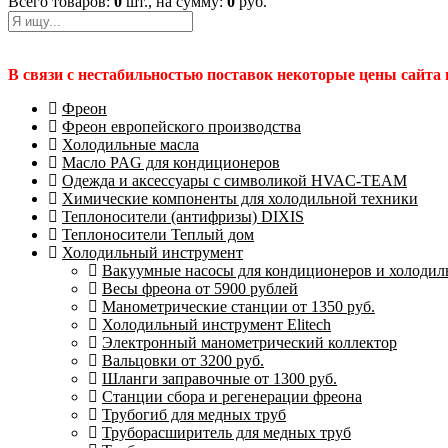
Всего товаров:
0
шт., на сумму:
0
руб.
В связи с нестабильностью поставок некоторые цены сайта
Фреон
Фреон европейского производства
Холодильные масла
Масло PAG для кондиционеров
Одежда и аксессуары с символикой HVAC-TEAM
Химические компоненты для холодильной техники
Теплоносители (антифризы) DIXIS
Теплоносители Теплый дом
Холодильный инструмент
Вакуумные насосы для кондиционеров и холодиль
Весы фреона от 5900 рублей
Манометрические станции от 1350 руб.
Холодильный инструмент Elitech
Электронный манометрический коллектор
Вальцовки от 3200 руб.
Шланги заправочные от 1300 руб.
Станции сбора и регенерации фреона
Трубогиб для медных труб
Труборасширитель для медных труб