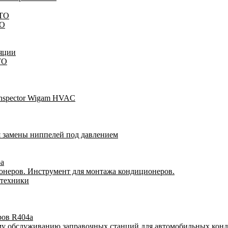
STO
TO
яции
TO
Inspector Wigam HVAC
я замены ниппелей под давлением
ра
онеров. Инструмент для монтажа кондиционеров.
 техники
ров R404a
му обслуживанию заправочных станций для автомобильных кон