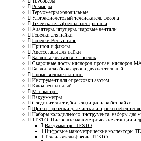
Труборезы
Риммеры
Термометры холодильные
Ультрафиолетовый течеискатель фреона
Течеискатель фреона электронный
Адаптеры, штуцеры, шаровые вентили
Горелки для пайки
Горелки Bernzomatic
Припои и флюсы
Аксессуары для пайки
Баллоны для газовых горелок
Сварочные посты кислород-пропан, кислород-М
Баллон для сбора фреона двухвентильный
Промывочные станции
Инструмент для опрессовки азотом
Ключ вентильный
Манометры
Вакуумметры
Соединители трубок кондиционера без пайки
Щетки, гребенки для чистки и правки ребер теп
Наборы холодильного инструмента, наборы для 
TESTO. Цифровые манометрические станции и др
Вакуумметры TESTO
Цифровые манометрические коллекторы T
Течеискатели фреона TESTO