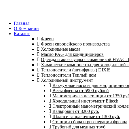
Главная
О Компании
Каталог
Фреон
Фреон европейского производства
Холодильные масла
Масло PAG для кондиционеров
Одежда и аксессуары с символикой HVAC
Химические компоненты для холодильной 
Теплоносители (антифризы) DIXIS
Теплоносители Теплый дом
Холодильный инструмент
Вакуумные насосы для кондиционеров 
Весы фреона от 5900 рублей
Манометрические станции от 1350 руб
Холодильный инструмент Elitech
Электронный манометрический колле
Вальцовки от 3200 руб.
Шланги заправочные от 1300 руб.
Станции сбора и регенерации фреона
Трубогиб для медных труб