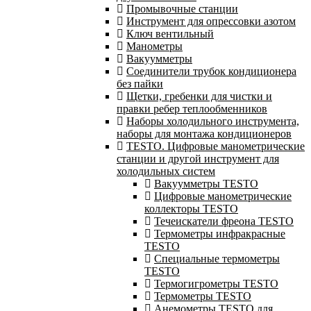
Промывочные станции
Инструмент для опрессовки азотом
Ключ вентильный
Манометры
Вакуумметры
Соединители трубок кондиционера
без пайки
Щетки, гребенки для чистки и
правки ребер теплообменников
Наборы холодильного инструмента,
наборы для монтажа кондиционеров
TESTO. Цифровые манометрические
станции и другой инструмент для
холодильных систем
Вакуумметры TESTO
Цифровые манометрические
коллекторы TESTO
Течеискатели фреона TESTO
Термометры инфракрасные
TESTO
Специальные термометры
TESTO
Термогигрометры TESTO
Термометры TESTO
Анемометры TESTO для