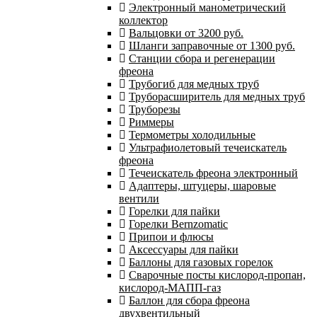
Электронный манометрический
коллектор
Вальцовки от 3200 руб.
Шланги заправочные от 1300 руб.
Станции сбора и регенерации
фреона
Трубогиб для медных труб
Труборасширитель для медных труб
Труборезы
Риммеры
Термометры холодильные
Ультрафиолетовый течеискатель
фреона
Течеискатель фреона электронный
Адаптеры, штуцеры, шаровые
вентили
Горелки для пайки
Горелки Bernzomatic
Припои и флюсы
Аксессуары для пайки
Баллоны для газовых горелок
Сварочные посты кислород-пропан,
кислород-МАПП-газ
Баллон для сбора фреона
двухвентильный