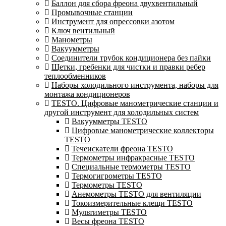
Баллон для сбора фреона двухвентильный
Промывочные станции
Инструмент для опрессовки азотом
Ключ вентильный
Манометры
Вакуумметры
Соединители трубок кондиционера без пайки
Щетки, гребенки для чистки и правки ребер
теплообменников
Наборы холодильного инструмента, наборы для
монтажа кондиционеров
TESTO. Цифровые манометрические станции и
другой инструмент для холодильных систем
Вакуумметры TESTO
Цифровые манометрические коллекторы
TESTO
Течеискатели фреона TESTO
Термометры инфракрасные TESTO
Специальные термометры TESTO
Термогигрометры TESTO
Термометры TESTO
Анемометры TESTO для вентиляции
Токоизмерительные клещи TESTO
Мультиметры TESTO
Весы фреона TESTO