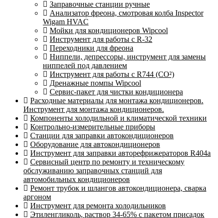
Заправочные станции ручные
Анализатор фреона, смотровая колба Inspector
Wigam HVAC
Мойки для кондиционеров Wipcool
Инструмент для работы с R-32
Переходники для фреона
Ниппели, депрессоры, инструмент для замены
ниппелей под давлением
Инструмент для работы с R744 (CO²)
Дренажные помпы Wipcool
Сервис-пакет для чистки кондиционера
Расходные материалы для монтажа кондиционеров.
Инструмент для монтажа кондиционеров.
Компоненты холодильной и климатической техники
Контрольно-измерительные приборы
Станции для заправки автокондиционеров
Оборудование для автокондиционеров
Инструмент для заправки авторефрижераторов R404a
Сервисный центр по ремонту и техническому
обслуживанию заправочных станций для
автомобильных кондиционеров
Ремонт трубок и шлангов автокондиционера, сварка
аргоном
Инструмент для ремонта холодильников
Этиленгликоль, раствор 34-65% с пакетом присадок