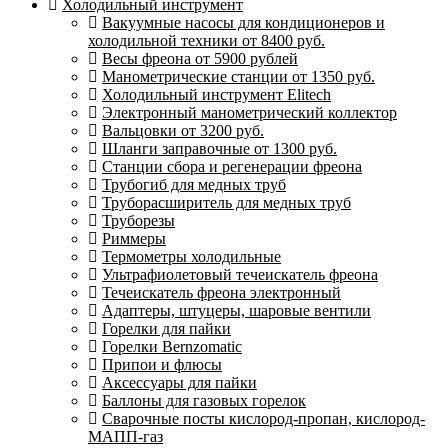
Холодильный инструмент
Вакуумные насосы для кондиционеров и
холодильной техники от 8400 руб.
Весы фреона от 5900 рублей
Манометрические станции от 1350 руб.
Холодильный инструмент Elitech
Электронный манометрический коллектор
Вальцовки от 3200 руб.
Шланги заправочные от 1300 руб.
Станции сбора и регенерации фреона
Трубогиб для медных труб
Труборасширитель для медных труб
Труборезы
Риммеры
Термометры холодильные
Ультрафиолетовый течеискатель фреона
Течеискатель фреона электронный
Адаптеры, штуцеры, шаровые вентили
Горелки для пайки
Горелки Bernzomatic
Припои и флюсы
Аксессуары для пайки
Баллоны для газовых горелок
Сварочные посты кислород-пропан, кислород-
МАПП-газ