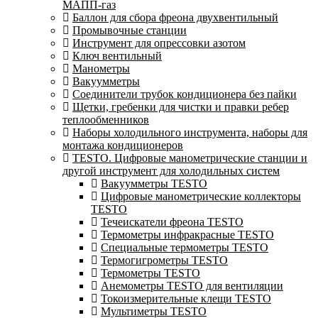
МАПП-газ
Баллон для сбора фреона двухвентильный
Промывочные станции
Инструмент для опрессовки азотом
Ключ вентильный
Манометры
Вакуумметры
Соединители трубок кондиционера без пайки
Щетки, гребенки для чистки и правки ребер
теплообменников
Наборы холодильного инструмента, наборы для
монтажа кондиционеров
TESTO. Цифровые манометрические станции и
другой инструмент для холодильных систем
Вакуумметры TESTO
Цифровые манометрические коллекторы
TESTO
Течеискатели фреона TESTO
Термометры инфракрасные TESTO
Специальные термометры TESTO
Термогигрометры TESTO
Термометры TESTO
Анемометры TESTO для вентиляции
Токоизмерительные клещи TESTO
Мультиметры TESTO