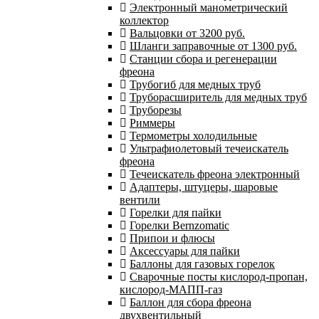
Электронный манометрический
коллектор
Вальцовки от 3200 руб.
Шланги заправочные от 1300 руб.
Станции сбора и регенерации
фреона
Трубогиб для медных труб
Труборасширитель для медных труб
Труборезы
Риммеры
Термометры холодильные
Ультрафиолетовый течеискатель
фреона
Течеискатель фреона электронный
Адаптеры, штуцеры, шаровые
вентили
Горелки для пайки
Горелки Bernzomatic
Припои и флюсы
Аксессуары для пайки
Баллоны для газовых горелок
Сварочные посты кислород-пропан,
кислород-МАПП-газ
Баллон для сбора фреона
двухвентильный