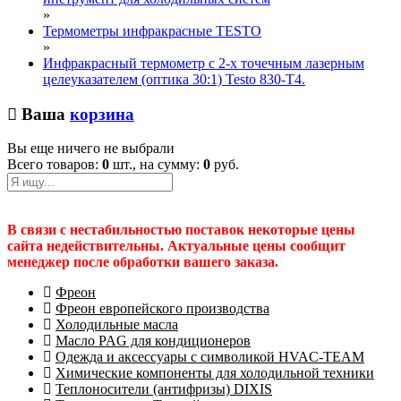
»
Термометры инфракрасные TESTO
»
Инфракрасный термометр с 2-х точечным лазерным
целеуказателем (оптика 30:1) Testo 830-T4.
Ваша
корзина
Вы еще ничего не выбрали
Всего товаров:
0
шт., на сумму:
0
руб.
В связи с нестабильностью поставок некоторые цены
сайта недействительны. Актуальные цены сообщит
менеджер после обработки вашего заказа.
Фреон
Фреон европейского производства
Холодильные масла
Масло PAG для кондиционеров
Одежда и аксессуары с символикой HVAC-TEAM
Химические компоненты для холодильной техники
Теплоносители (антифризы) DIXIS