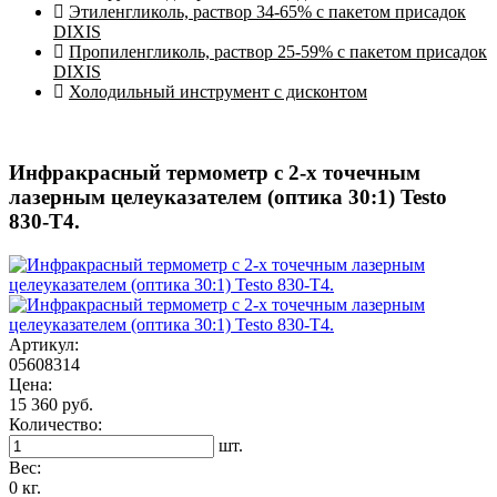
Этиленгликоль, раствор 34-65% с пакетом присадок
DIXIS
Пропиленгликоль, раствор 25-59% с пакетом присадок
DIXIS
Холодильный инструмент с дисконтом
Инфракрасный термометр с 2-х точечным
лазерным целеуказателем (оптика 30:1) Testo
830-T4.
Артикул:
05608314
Цена:
15 360 руб.
Количество:
шт.
Вес:
0 кг.