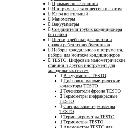
Промывочные станции
Инструмент для опрессовки азотом
Ключ вентильный
Манометры
Вакуумметры
Соединители трубок кондиционера
без пайки
Щетки, гребенки для чистки и
правки ребер теплообменников
Наборы холодильного инструмента,
наборы для монтажа кондиционеров
TESTO. Цифровые манометрические
станции и другой инструмент для
холодильных систем
Вакуумметры TESTO
Цифровые манометрические
коллекторы TESTO
Течеискатели фреона TESTO
Термометры инфракрасные
TESTO
Специальные термометры
TESTO
Термогигрометры TESTO
Термометры TESTO
Анемометры TESTO для