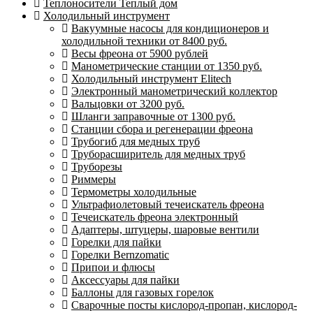
Теплоносители Теплый дом
Холодильный инструмент
Вакуумные насосы для кондиционеров и
холодильной техники от 8400 руб.
Весы фреона от 5900 рублей
Манометрические станции от 1350 руб.
Холодильный инструмент Elitech
Электронный манометрический коллектор
Вальцовки от 3200 руб.
Шланги заправочные от 1300 руб.
Станции сбора и регенерации фреона
Трубогиб для медных труб
Труборасширитель для медных труб
Труборезы
Риммеры
Термометры холодильные
Ультрафиолетовый течеискатель фреона
Течеискатель фреона электронный
Адаптеры, штуцеры, шаровые вентили
Горелки для пайки
Горелки Bernzomatic
Припои и флюсы
Аксессуары для пайки
Баллоны для газовых горелок
Сварочные посты кислород-пропан, кислород-