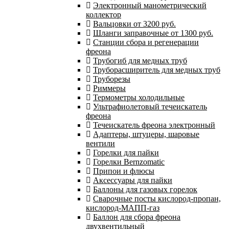
Электронный манометрический
коллектор
Вальцовки от 3200 руб.
Шланги заправочные от 1300 руб.
Станции сбора и регенерации
фреона
Трубогиб для медных труб
Труборасширитель для медных труб
Труборезы
Риммеры
Термометры холодильные
Ультрафиолетовый течеискатель
фреона
Течеискатель фреона электронный
Адаптеры, штуцеры, шаровые
вентили
Горелки для пайки
Горелки Bernzomatic
Припои и флюсы
Аксессуары для пайки
Баллоны для газовых горелок
Сварочные посты кислород-пропан,
кислород-МАПП-газ
Баллон для сбора фреона
двухвентильный