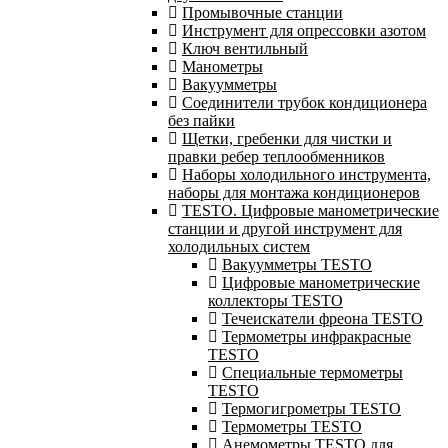
Промывочные станции
Инструмент для опрессовки азотом
Ключ вентильный
Манометры
Вакуумметры
Соединители трубок кондиционера
без пайки
Щетки, гребенки для чистки и
правки ребер теплообменников
Наборы холодильного инструмента,
наборы для монтажа кондиционеров
TESTO. Цифровые манометрические
станции и другой инструмент для
холодильных систем
Вакуумметры TESTO
Цифровые манометрические
коллекторы TESTO
Течеискатели фреона TESTO
Термометры инфракрасные
TESTO
Специальные термометры
TESTO
Термогигрометры TESTO
Термометры TESTO
Анемометры TESTO для