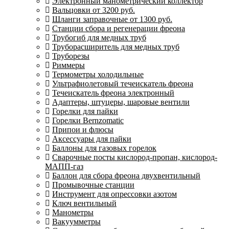
Электронный манометрический коллектор
Вальцовки от 3200 руб.
Шланги заправочные от 1300 руб.
Станции сбора и регенерации фреона
Трубогиб для медных труб
Труборасширитель для медных труб
Труборезы
Риммеры
Термометры холодильные
Ультрафиолетовый течеискатель фреона
Течеискатель фреона электронный
Адаптеры, штуцеры, шаровые вентили
Горелки для пайки
Горелки Bernzomatic
Припои и флюсы
Аксессуары для пайки
Баллоны для газовых горелок
Сварочные посты кислород-пропан, кислород-
МАПП-газ
Баллон для сбора фреона двухвентильный
Промывочные станции
Инструмент для опрессовки азотом
Ключ вентильный
Манометры
Вакуумметры