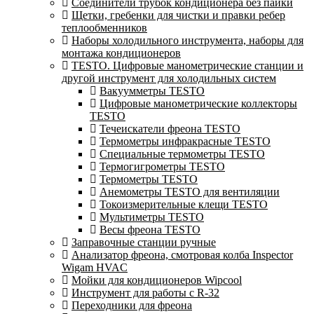
Соединители трубок кондиционера без пайки
Щетки, гребенки для чистки и правки ребер
теплообменников
Наборы холодильного инструмента, наборы для
монтажа кондиционеров
TESTO. Цифровые манометрические станции и
другой инструмент для холодильных систем
Вакуумметры TESTO
Цифровые манометрические коллекторы
TESTO
Течеискатели фреона TESTO
Термометры инфракрасные TESTO
Специальные термометры TESTO
Термогигрометры TESTO
Термометры TESTO
Анемометры TESTO для вентиляции
Токоизмерительные клещи TESTO
Мультиметры TESTO
Весы фреона TESTO
Заправочные станции ручные
Анализатор фреона, смотровая колба Inspector
Wigam HVAC
Мойки для кондиционеров Wipcool
Инструмент для работы с R-32
Переходники для фреона