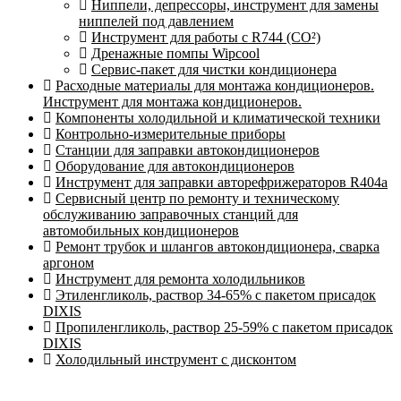
Ниппели, депрессоры, инструмент для замены
ниппелей под давлением
Инструмент для работы с R744 (CO²)
Дренажные помпы Wipcool
Сервис-пакет для чистки кондиционера
Расходные материалы для монтажа кондиционеров.
Инструмент для монтажа кондиционеров.
Компоненты холодильной и климатической техники
Контрольно-измерительные приборы
Станции для заправки автокондиционеров
Оборудование для автокондиционеров
Инструмент для заправки авторефрижераторов R404a
Сервисный центр по ремонту и техническому
обслуживанию заправочных станций для
автомобильных кондиционеров
Ремонт трубок и шлангов автокондиционера, сварка
аргоном
Инструмент для ремонта холодильников
Этиленгликоль, раствор 34-65% с пакетом присадок
DIXIS
Пропиленгликоль, раствор 25-59% с пакетом присадок
DIXIS
Холодильный инструмент с дисконтом