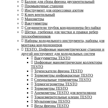
Баллон для сбора фреона двухвентильный
Промывочные станции
Инструмент для опрессовки азотом
Ключ вентильный
Манометры
Вакуумметры
Соединители трубок кондиционера без пайки
Щетки, гребенки для чистки и правки ребер
теплообменников
Наборы холодильного инструмента, наборы для
монтажа кондиционеров
TESTO. Цифровые манометрические станции и
другой инструмент для холодильных систем
Вакуумметры TESTO
Цифровые манометрические коллекторы
TESTO
Течеискатели фреона TESTO
Термометры инфракрасные TESTO
Специальные термометры TESTO
Термогигрометры TESTO
Термометры TESTO
Анемометры TESTO для вентиляции
Токоизмерительные клещи TESTO
Мультиметры TESTO
Весы фреона TESTO