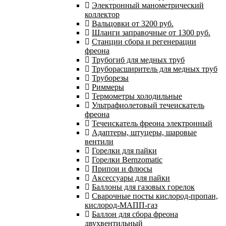
Электронный манометрический
коллектор
Вальцовки от 3200 руб.
Шланги заправочные от 1300 руб.
Станции сбора и регенерации
фреона
Трубогиб для медных труб
Труборасширитель для медных труб
Труборезы
Риммеры
Термометры холодильные
Ультрафиолетовый течеискатель
фреона
Течеискатель фреона электронный
Адаптеры, штуцеры, шаровые
вентили
Горелки для пайки
Горелки Bernzomatic
Припои и флюсы
Аксессуары для пайки
Баллоны для газовых горелок
Сварочные посты кислород-пропан,
кислород-МАПП-газ
Баллон для сбора фреона
двухвентильный