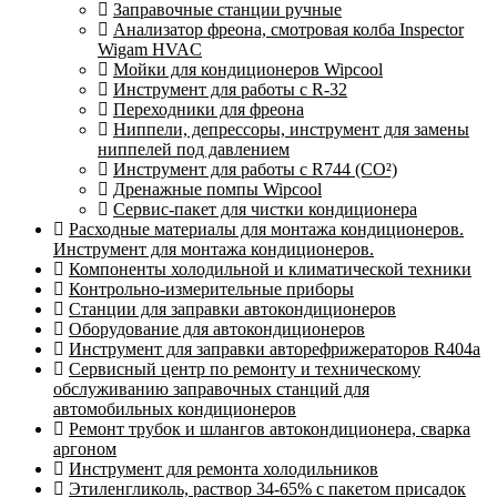
Заправочные станции ручные
Анализатор фреона, смотровая колба Inspector
Wigam HVAC
Мойки для кондиционеров Wipcool
Инструмент для работы с R-32
Переходники для фреона
Ниппели, депрессоры, инструмент для замены
ниппелей под давлением
Инструмент для работы с R744 (CO²)
Дренажные помпы Wipcool
Сервис-пакет для чистки кондиционера
Расходные материалы для монтажа кондиционеров.
Инструмент для монтажа кондиционеров.
Компоненты холодильной и климатической техники
Контрольно-измерительные приборы
Станции для заправки автокондиционеров
Оборудование для автокондиционеров
Инструмент для заправки авторефрижераторов R404a
Сервисный центр по ремонту и техническому
обслуживанию заправочных станций для
автомобильных кондиционеров
Ремонт трубок и шлангов автокондиционера, сварка
аргоном
Инструмент для ремонта холодильников
Этиленгликоль, раствор 34-65% с пакетом присадок