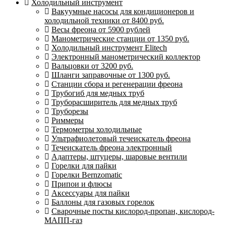
Холодильный инструмент
Вакуумные насосы для кондиционеров и
холодильной техники от 8400 руб.
Весы фреона от 5900 рублей
Манометрические станции от 1350 руб.
Холодильный инструмент Elitech
Электронный манометрический коллектор
Вальцовки от 3200 руб.
Шланги заправочные от 1300 руб.
Станции сбора и регенерации фреона
Трубогиб для медных труб
Труборасширитель для медных труб
Труборезы
Риммеры
Термометры холодильные
Ультрафиолетовый течеискатель фреона
Течеискатель фреона электронный
Адаптеры, штуцеры, шаровые вентили
Горелки для пайки
Горелки Bernzomatic
Припои и флюсы
Аксессуары для пайки
Баллоны для газовых горелок
Сварочные посты кислород-пропан, кислород-
МАПП-газ