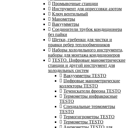
Промывочные станции
Инструмент для опрессовки азотом
Ключ вентильный
Манометры
Вакуумметры
Соединители трубок кондиционера
без пайки
Щетки, гребенки для чистки и
правки ребер теплообменников
Наборы холодильного инструмента,
наборы для монтажа кондиционеров
TESTO. Цифровые манометрические
станции и другой инструмент для
холодильных систем
Вакуумметры TESTO
Цифровые манометрические
коллекторы TESTO
Течеискатели фреона TESTO
Термометры инфракрасные
TESTO
Специальные термометры
TESTO
Термогигрометры TESTO
Термометры TESTO
Анемометры TESTO для