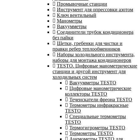
Промывочные станции
Инструмент для опрессовки азотом
Ключ вентильный
Манометры
Вакуумметры
Соединители трубок кондиционера
без пайки
Щетки, гребенки для чистки и
правки ребер теплообменников
Наборы холодильного инструмента,
наборы для монтажа кондиционеров
TESTO. Цифровые манометрические
станции и другой инструмент для
холодильных систем
Вакуумметры TESTO
Цифровые манометрические
коллекторы TESTO
Течеискатели фреона TESTO
Термометры инфракрасные
TESTO
Специальные термометры
TESTO
Термогигрометры TESTO
Термометры TESTO
Анемометры TESTO для