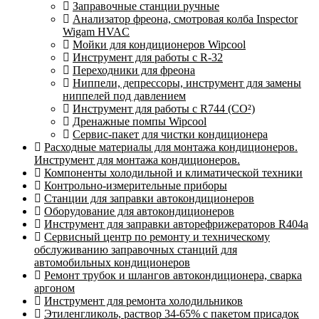
Заправочные станции ручные
Анализатор фреона, смотровая колба Inspector
Wigam HVAC
Мойки для кондиционеров Wipcool
Инструмент для работы с R-32
Переходники для фреона
Ниппели, депрессоры, инструмент для замены
ниппелей под давлением
Инструмент для работы с R744 (CO²)
Дренажные помпы Wipcool
Сервис-пакет для чистки кондиционера
Расходные материалы для монтажа кондиционеров.
Инструмент для монтажа кондиционеров.
Компоненты холодильной и климатической техники
Контрольно-измерительные приборы
Станции для заправки автокондиционеров
Оборудование для автокондиционеров
Инструмент для заправки авторефрижераторов R404a
Сервисный центр по ремонту и техническому
обслуживанию заправочных станций для
автомобильных кондиционеров
Ремонт трубок и шлангов автокондиционера, сварка
аргоном
Инструмент для ремонта холодильников
Этиленгликоль, раствор 34-65% с пакетом присадок