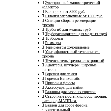
Электронный манометрический
коллектор
Вальцовки от 3200 руб.
Шланги заправочные от 1300 руб.
Станции сбора и регенерации
фреона
Трубогиб для медных труб
Труборасширитель для медных труб
Труборезы
Риммеры
Термометры холодильные
Ультрафиолетовый течеискатель
фреона
Течеискатель фреона электронный
Адаптеры, штуцеры, шаровые
вентили
Горелки для пайки
Горелки Bernzomatic
Припои и флюсы
Аксессуары для пайки
Баллоны для газовых горелок
Сварочные посты кислород-пропан,
кислород-МАПП-газ
Баллон для сбора фреона
двухвентильный