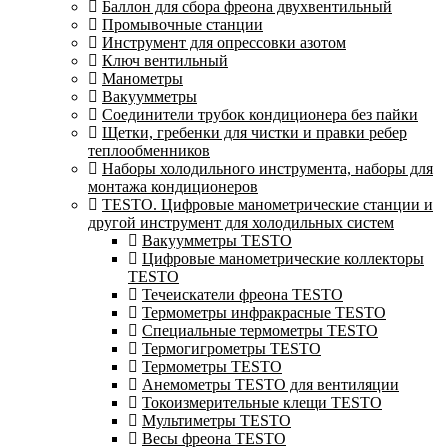
Баллон для сбора фреона двухвентильный
Промывочные станции
Инструмент для опрессовки азотом
Ключ вентильный
Манометры
Вакуумметры
Соединители трубок кондиционера без пайки
Щетки, гребенки для чистки и правки ребер
теплообменников
Наборы холодильного инструмента, наборы для
монтажа кондиционеров
TESTO. Цифровые манометрические станции и
другой инструмент для холодильных систем
Вакуумметры TESTO
Цифровые манометрические коллекторы
TESTO
Течеискатели фреона TESTO
Термометры инфракрасные TESTO
Специальные термометры TESTO
Термогигрометры TESTO
Термометры TESTO
Анемометры TESTO для вентиляции
Токоизмерительные клещи TESTO
Мультиметры TESTO
Весы фреона TESTO