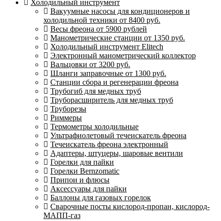
Холодильный инструмент
Вакуумные насосы для кондиционеров и
холодильной техники от 8400 руб.
Весы фреона от 5900 рублей
Манометрические станции от 1350 руб.
Холодильный инструмент Elitech
Электронный манометрический коллектор
Вальцовки от 3200 руб.
Шланги заправочные от 1300 руб.
Станции сбора и регенерации фреона
Трубогиб для медных труб
Труборасширитель для медных труб
Труборезы
Риммеры
Термометры холодильные
Ультрафиолетовый течеискатель фреона
Течеискатель фреона электронный
Адаптеры, штуцеры, шаровые вентили
Горелки для пайки
Горелки Bernzomatic
Припои и флюсы
Аксессуары для пайки
Баллоны для газовых горелок
Сварочные посты кислород-пропан, кислород-
МАПП-газ