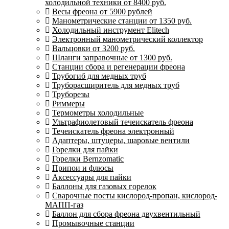
холодильной техники от 8400 руб.
Весы фреона от 5900 рублей
Манометрические станции от 1350 руб.
Холодильный инструмент Elitech
Электронный манометрический коллектор
Вальцовки от 3200 руб.
Шланги заправочные от 1300 руб.
Станции сбора и регенерации фреона
Трубогиб для медных труб
Труборасширитель для медных труб
Труборезы
Риммеры
Термометры холодильные
Ультрафиолетовый течеискатель фреона
Течеискатель фреона электронный
Адаптеры, штуцеры, шаровые вентили
Горелки для пайки
Горелки Bernzomatic
Припои и флюсы
Аксессуары для пайки
Баллоны для газовых горелок
Сварочные посты кислород-пропан, кислород-
МАПП-газ
Баллон для сбора фреона двухвентильный
Промывочные станции