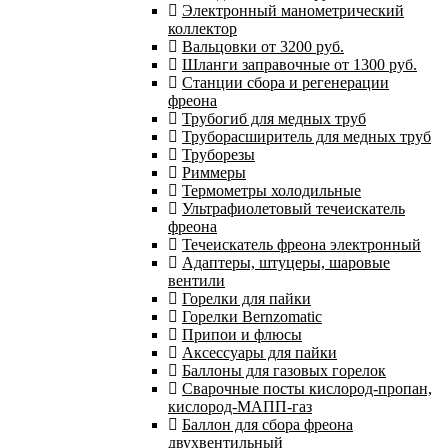
Электронный манометрический
коллектор
Вальцовки от 3200 руб.
Шланги заправочные от 1300 руб.
Станции сбора и регенерации
фреона
Трубогиб для медных труб
Труборасширитель для медных труб
Труборезы
Риммеры
Термометры холодильные
Ультрафиолетовый течеискатель
фреона
Течеискатель фреона электронный
Адаптеры, штуцеры, шаровые
вентили
Горелки для пайки
Горелки Bernzomatic
Припои и флюсы
Аксессуары для пайки
Баллоны для газовых горелок
Сварочные посты кислород-пропан,
кислород-МАПП-газ
Баллон для сбора фреона
двухвентильный