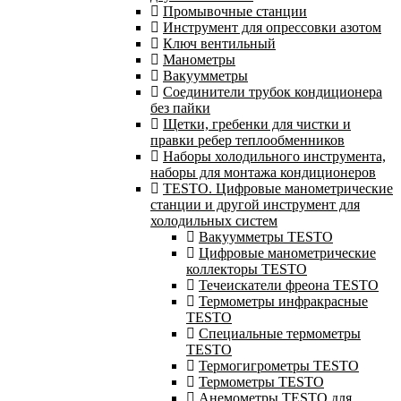
Промывочные станции
Инструмент для опрессовки азотом
Ключ вентильный
Манометры
Вакуумметры
Соединители трубок кондиционера
без пайки
Щетки, гребенки для чистки и
правки ребер теплообменников
Наборы холодильного инструмента,
наборы для монтажа кондиционеров
TESTO. Цифровые манометрические
станции и другой инструмент для
холодильных систем
Вакуумметры TESTO
Цифровые манометрические
коллекторы TESTO
Течеискатели фреона TESTO
Термометры инфракрасные
TESTO
Специальные термометры
TESTO
Термогигрометры TESTO
Термометры TESTO
Анемометры TESTO для