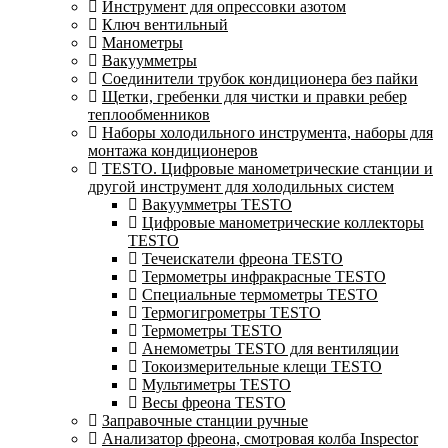
Инструмент для опрессовки азотом
Ключ вентильный
Манометры
Вакуумметры
Соединители трубок кондиционера без пайки
Щетки, гребенки для чистки и правки ребер
теплообменников
Наборы холодильного инструмента, наборы для
монтажа кондиционеров
TESTO. Цифровые манометрические станции и
другой инструмент для холодильных систем
Вакуумметры TESTO
Цифровые манометрические коллекторы
TESTO
Течеискатели фреона TESTO
Термометры инфракрасные TESTO
Специальные термометры TESTO
Термогигрометры TESTO
Термометры TESTO
Анемометры TESTO для вентиляции
Токоизмерительные клещи TESTO
Мультиметры TESTO
Весы фреона TESTO
Заправочные станции ручные
Анализатор фреона, смотровая колба Inspector