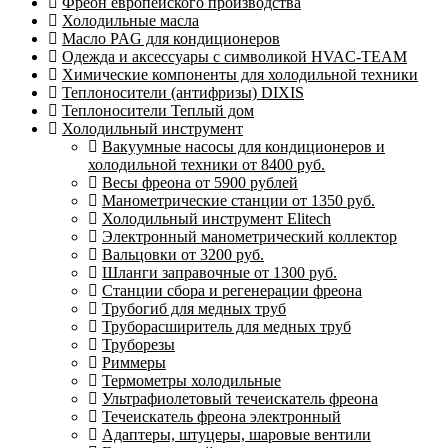
Фреон европейского производства
Холодильные масла
Масло PAG для кондиционеров
Одежда и аксессуары с символикой HVAC-TEAM
Химические компоненты для холодильной техники
Теплоносители (антифризы) DIXIS
Теплоносители Теплый дом
Холодильный инструмент
Вакуумные насосы для кондиционеров и
холодильной техники от 8400 руб.
Весы фреона от 5900 рублей
Манометрические станции от 1350 руб.
Холодильный инструмент Elitech
Электронный манометрический коллектор
Вальцовки от 3200 руб.
Шланги заправочные от 1300 руб.
Станции сбора и регенерации фреона
Трубогиб для медных труб
Труборасширитель для медных труб
Труборезы
Риммеры
Термометры холодильные
Ультрафиолетовый течеискатель фреона
Течеискатель фреона электронный
Адаптеры, штуцеры, шаровые вентили