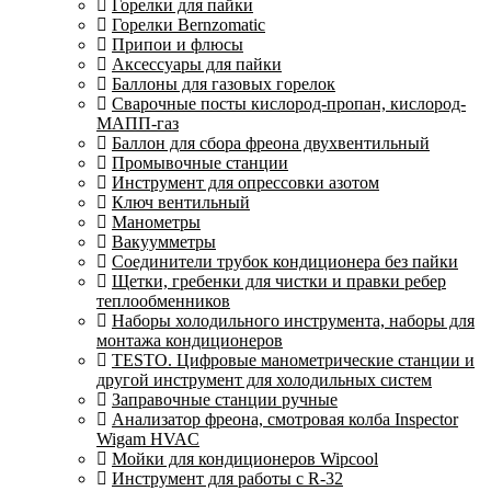
Горелки для пайки
Горелки Bernzomatic
Припои и флюсы
Аксессуары для пайки
Баллоны для газовых горелок
Сварочные посты кислород-пропан, кислород-
МАПП-газ
Баллон для сбора фреона двухвентильный
Промывочные станции
Инструмент для опрессовки азотом
Ключ вентильный
Манометры
Вакуумметры
Соединители трубок кондиционера без пайки
Щетки, гребенки для чистки и правки ребер
теплообменников
Наборы холодильного инструмента, наборы для
монтажа кондиционеров
TESTO. Цифровые манометрические станции и
другой инструмент для холодильных систем
Заправочные станции ручные
Анализатор фреона, смотровая колба Inspector
Wigam HVAC
Мойки для кондиционеров Wipcool
Инструмент для работы с R-32