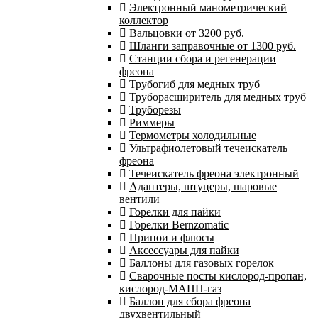
Электронный манометрический
коллектор
Вальцовки от 3200 руб.
Шланги заправочные от 1300 руб.
Станции сбора и регенерации
фреона
Трубогиб для медных труб
Труборасширитель для медных труб
Труборезы
Риммеры
Термометры холодильные
Ультрафиолетовый течеискатель
фреона
Течеискатель фреона электронный
Адаптеры, штуцеры, шаровые
вентили
Горелки для пайки
Горелки Bernzomatic
Припои и флюсы
Аксессуары для пайки
Баллоны для газовых горелок
Сварочные посты кислород-пропан,
кислород-МАПП-газ
Баллон для сбора фреона
двухвентильный