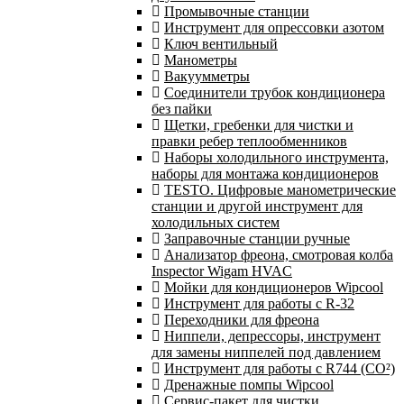
Промывочные станции
Инструмент для опрессовки азотом
Ключ вентильный
Манометры
Вакуумметры
Соединители трубок кондиционера
без пайки
Щетки, гребенки для чистки и
правки ребер теплообменников
Наборы холодильного инструмента,
наборы для монтажа кондиционеров
TESTO. Цифровые манометрические
станции и другой инструмент для
холодильных систем
Заправочные станции ручные
Анализатор фреона, смотровая колба
Inspector Wigam HVAC
Мойки для кондиционеров Wipcool
Инструмент для работы с R-32
Переходники для фреона
Ниппели, депрессоры, инструмент
для замены ниппелей под давлением
Инструмент для работы с R744 (CO²)
Дренажные помпы Wipcool
Сервис-пакет для чистки