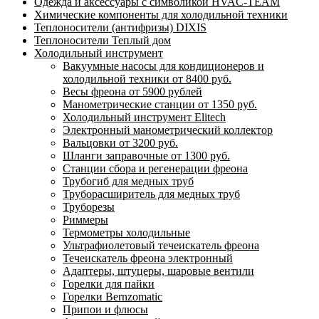
Одежда и аксессуары с символикой HVAC-TEAM
Химические компоненты для холодильной техники
Теплоносители (антифризы) DIXIS
Теплоносители Теплый дом
Холодильный инструмент
Вакуумные насосы для кондиционеров и
холодильной техники от 8400 руб.
Весы фреона от 5900 рублей
Манометрические станции от 1350 руб.
Холодильный инструмент Elitech
Электронный манометрический коллектор
Вальцовки от 3200 руб.
Шланги заправочные от 1300 руб.
Станции сбора и регенерации фреона
Трубогиб для медных труб
Труборасширитель для медных труб
Труборезы
Риммеры
Термометры холодильные
Ультрафиолетовый течеискатель фреона
Течеискатель фреона электронный
Адаптеры, штуцеры, шаровые вентили
Горелки для пайки
Горелки Bernzomatic
Припои и флюсы