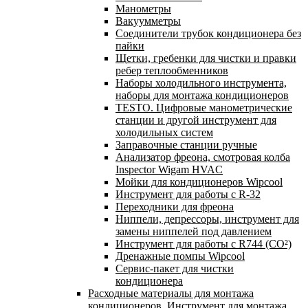
Манометры
Вакуумметры
Соединители трубок кондиционера без
пайки
Щетки, гребенки для чистки и правки
ребер теплообменников
Наборы холодильного инструмента,
наборы для монтажа кондиционеров
TESTO. Цифровые манометрические
станции и другой инструмент для
холодильных систем
Заправочные станции ручные
Анализатор фреона, смотровая колба
Inspector Wigam HVAC
Мойки для кондиционеров Wipcool
Инструмент для работы с R-32
Переходники для фреона
Ниппели, депрессоры, инструмент для
замены ниппелей под давлением
Инструмент для работы с R744 (CO²)
Дренажные помпы Wipcool
Сервис-пакет для чистки
кондиционера
Расходные материалы для монтажа
кондиционеров. Инструмент для монтажа