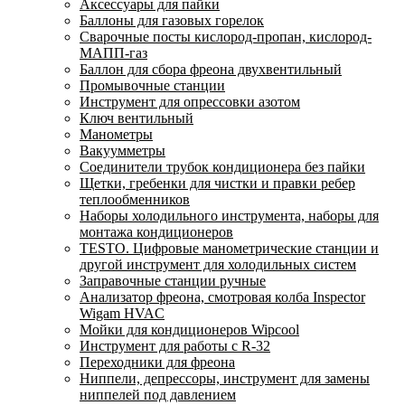
Аксессуары для пайки
Баллоны для газовых горелок
Сварочные посты кислород-пропан, кислород-
МАПП-газ
Баллон для сбора фреона двухвентильный
Промывочные станции
Инструмент для опрессовки азотом
Ключ вентильный
Манометры
Вакуумметры
Соединители трубок кондиционера без пайки
Щетки, гребенки для чистки и правки ребер
теплообменников
Наборы холодильного инструмента, наборы для
монтажа кондиционеров
TESTO. Цифровые манометрические станции и
другой инструмент для холодильных систем
Заправочные станции ручные
Анализатор фреона, смотровая колба Inspector
Wigam HVAC
Мойки для кондиционеров Wipcool
Инструмент для работы с R-32
Переходники для фреона
Ниппели, депрессоры, инструмент для замены
ниппелей под давлением