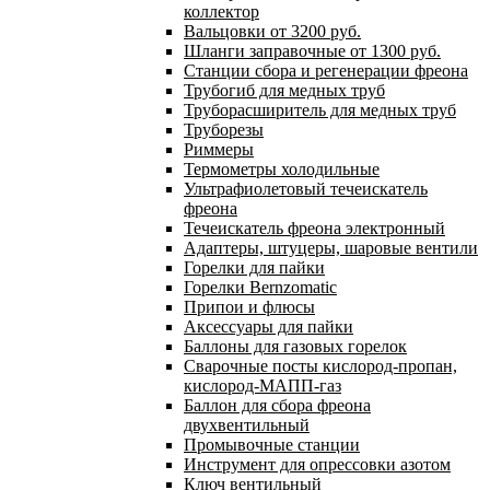
коллектор
Вальцовки от 3200 руб.
Шланги заправочные от 1300 руб.
Станции сбора и регенерации фреона
Трубогиб для медных труб
Труборасширитель для медных труб
Труборезы
Риммеры
Термометры холодильные
Ультрафиолетовый течеискатель
фреона
Течеискатель фреона электронный
Адаптеры, штуцеры, шаровые вентили
Горелки для пайки
Горелки Bernzomatic
Припои и флюсы
Аксессуары для пайки
Баллоны для газовых горелок
Сварочные посты кислород-пропан,
кислород-МАПП-газ
Баллон для сбора фреона
двухвентильный
Промывочные станции
Инструмент для опрессовки азотом
Ключ вентильный