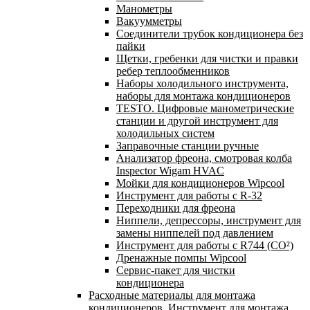
Манометры
Вакуумметры
Соединители трубок кондиционера без
пайки
Щетки, гребенки для чистки и правки
ребер теплообменников
Наборы холодильного инструмента,
наборы для монтажа кондиционеров
TESTO. Цифровые манометрические
станции и другой инструмент для
холодильных систем
Заправочные станции ручные
Анализатор фреона, смотровая колба
Inspector Wigam HVAC
Мойки для кондиционеров Wipcool
Инструмент для работы с R-32
Переходники для фреона
Ниппели, депрессоры, инструмент для
замены ниппелей под давлением
Инструмент для работы с R744 (CO²)
Дренажные помпы Wipcool
Сервис-пакет для чистки
кондиционера
Расходные материалы для монтажа
кондиционеров. Инструмент для монтажа