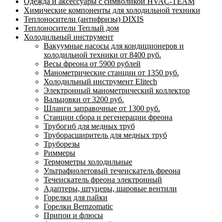
Одежда и аксессуары с символикой HVAC-TEAM
Химические компоненты для холодильной техники
Теплоносители (антифризы) DIXIS
Теплоносители Теплый дом
Холодильный инструмент
Вакуумные насосы для кондиционеров и
холодильной техники от 8400 руб.
Весы фреона от 5900 рублей
Манометрические станции от 1350 руб.
Холодильный инструмент Elitech
Электронный манометрический коллектор
Вальцовки от 3200 руб.
Шланги заправочные от 1300 руб.
Станции сбора и регенерации фреона
Трубогиб для медных труб
Труборасширитель для медных труб
Труборезы
Риммеры
Термометры холодильные
Ультрафиолетовый течеискатель фреона
Течеискатель фреона электронный
Адаптеры, штуцеры, шаровые вентили
Горелки для пайки
Горелки Bernzomatic
Припои и флюсы