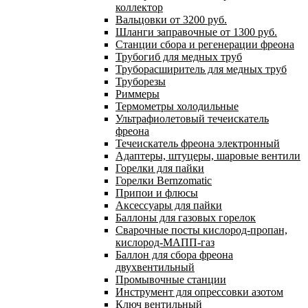
коллектор
Вальцовки от 3200 руб.
Шланги заправочные от 1300 руб.
Станции сбора и регенерации фреона
Трубогиб для медных труб
Труборасширитель для медных труб
Труборезы
Риммеры
Термометры холодильные
Ультрафиолетовый течеискатель
фреона
Течеискатель фреона электронный
Адаптеры, штуцеры, шаровые вентили
Горелки для пайки
Горелки Bernzomatic
Припои и флюсы
Аксессуары для пайки
Баллоны для газовых горелок
Сварочные посты кислород-пропан,
кислород-МАПП-газ
Баллон для сбора фреона
двухвентильный
Промывочные станции
Инструмент для опрессовки азотом
Ключ вентильный