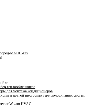
слород-МАПП-газ
ый
пайки
ебер теплообменников
оры для монтажа кондиционеров
нции и другой инструмент для холодильных систем
spector Wigam HVAC