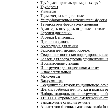
Труборасширитель для медных труб
Труборезы
Риммеры
Термометры холодильные
Ультрафиолетовый течеискатель фреона
Течеискатель фреона электронный
Адаптеры, штуцеры, шаровые вентили
Горелки для пайки
Горелки Bernzomatic
Припои и флюсы
Аксессуары для пайки
Баллоны для газовых горелок
Сварочные посты кислород-пропан, ки
Баллон для сбора фреона двухвентильн
Промывочные станции
Инструмент для опрессовки азотом
Ключ вентильный
Манометры
Вакуумметры
Соединители трубок кондиционера без 
Щетки, гребенки для чистки и правки р
Наборы холодильного инструмента, наб
TESTO. Цифровые манометрические ста
Заправочные станции ручные
Анализатор фреона, смотровая колба In