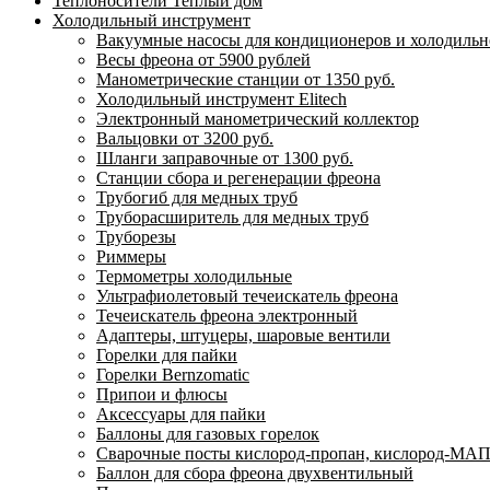
Теплоносители Теплый дом
Холодильный инструмент
Вакуумные насосы для кондиционеров и холодильно
Весы фреона от 5900 рублей
Манометрические станции от 1350 руб.
Холодильный инструмент Elitech
Электронный манометрический коллектор
Вальцовки от 3200 руб.
Шланги заправочные от 1300 руб.
Станции сбора и регенерации фреона
Трубогиб для медных труб
Труборасширитель для медных труб
Труборезы
Риммеры
Термометры холодильные
Ультрафиолетовый течеискатель фреона
Течеискатель фреона электронный
Адаптеры, штуцеры, шаровые вентили
Горелки для пайки
Горелки Bernzomatic
Припои и флюсы
Аксессуары для пайки
Баллоны для газовых горелок
Сварочные посты кислород-пропан, кислород-МАП
Баллон для сбора фреона двухвентильный