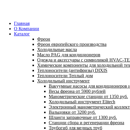
Главная
О Компании
Каталог
Фреон
Фреон европейского производства
Холодильные масла
Масло PAG для кондиционеров
Одежда и аксессуары с символикой HVAC-
Химические компоненты для холодильной те
Теплоносители (антифризы) DIXIS
Теплоносители Теплый дом
Холодильный инструмент
Вакуумные насосы для кондиционеров и
Весы фреона от 5900 рублей
Манометрические станции от 1350 руб.
Холодильный инструмент Elitech
Электронный манометрический коллект
Вальцовки от 3200 руб.
Шланги заправочные от 1300 руб.
Станции сбора и регенерации фреона
Трубогиб для медных труб