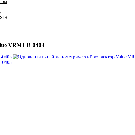
оном
S
IXIS
lue VRM1-B-0403