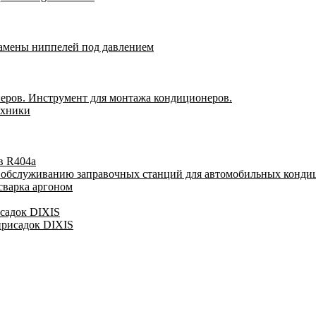
замены ниппелей под давлением
еров. Инструмент для монтажа кондиционеров.
ехники
в R404a
у обслуживанию заправочных станций для автомобильных конди
сварка аргоном
исадок DIXIS
присадок DIXIS