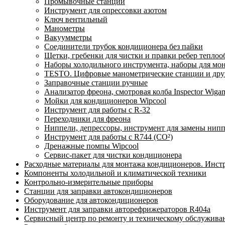
Промывочные станции
Инструмент для опрессовки азотом
Ключ вентильный
Манометры
Вакуумметры
Соединители трубок кондиционера без пайки
Щетки, гребенки для чистки и правки ребер тепло
Наборы холодильного инструмента, наборы для мо
TESTO. Цифровые манометрические станции и друг
Заправочные станции ручные
Анализатор фреона, смотровая колба Inspector Wi
Мойки для кондиционеров Wipcool
Инструмент для работы с R-32
Переходники для фреона
Ниппели, депрессоры, инструмент для замены нип
Инструмент для работы с R744 (CO²)
Дренажные помпы Wipcool
Сервис-пакет для чистки кондиционера
Расходные материалы для монтажа кондиционеров. Инст
Компоненты холодильной и климатической техники
Контрольно-измерительные приборы
Станции для заправки автокондиционеров
Оборудование для автокондиционеров
Инструмент для заправки авторефрижераторов R404a
Сервисный центр по ремонту и техническому обслужива