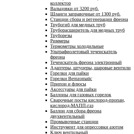
коллектор
Вальцовки от 3200 руб.
Шланги заправочные от 1300 руб.
Станции сбора и регенерации фреона
Трубогиб для медных труб
Труборасширитель для медных труб
Труборезы
Риммеры
Термометры холодильные
Ультрафиолетовый течеискатель
фреона
Течеискатель фреона электронный
Адаптеры, штуцеры, шаровые вентили
Горелки для пайки
Горелки Bernzomatic
Припои и флюсы
Аксессуары для пайки
Баллоны для газовых горелок
Сварочные посты кислород-пропан,
кислород-МАПП-газ
Баллон для сбора фреона
двухвентильный
Промывочные станции
Инструмент для опрессовки азотом
Ключ вентильный