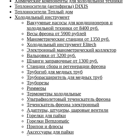
Химические компоненты для холодильной техники
Теплоносители (антифризы) DIXIS
Теплоносители Теплый дом
Холодильный инструмент
Вакуумные насосы для кондиционеров и
холодильной техники от 8400 руб.
Весы фреона от 5900 рублей
Манометрические станции от 1350 руб.
Холодильный инструмент Elitech
Электронный манометрический коллектор
Вальцовки от 3200 руб.
Шланги заправочные от 1300 руб.
Станции сбора и регенерации фреона
Трубогиб для медных труб
Труборасширитель для медных труб
Труборезы
Риммеры
Термометры холодильные
Ультрафиолетовый течеискатель фреона
Течеискатель фреона электронный
Адаптеры, штуцеры, шаровые вентили
Горелки для пайки
Горелки Bernzomatic
Припои и флюсы
Аксессуары для пайки