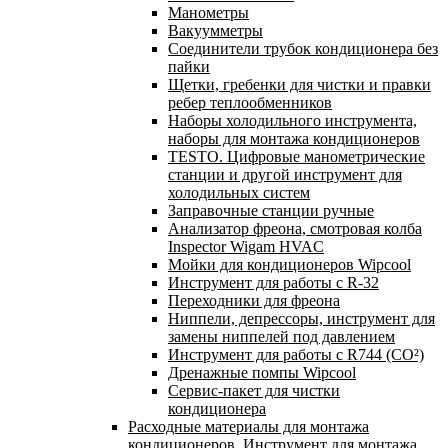
Манометры
Вакуумметры
Соединители трубок кондиционера без
пайки
Щетки, гребенки для чистки и правки
ребер теплообменников
Наборы холодильного инструмента,
наборы для монтажа кондиционеров
TESTO. Цифровые манометрические
станции и другой инструмент для
холодильных систем
Заправочные станции ручные
Анализатор фреона, смотровая колба
Inspector Wigam HVAC
Мойки для кондиционеров Wipcool
Инструмент для работы с R-32
Переходники для фреона
Ниппели, депрессоры, инструмент для
замены ниппелей под давлением
Инструмент для работы с R744 (CO²)
Дренажные помпы Wipcool
Сервис-пакет для чистки
кондиционера
Расходные материалы для монтажа
кондиционеров. Инструмент для монтажа