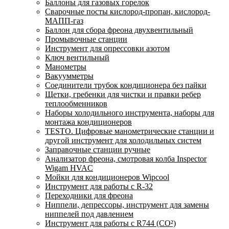
Баллоны для газовых горелок
Сварочные посты кислород-пропан, кислород-
МАПП-газ
Баллон для сбора фреона двухвентильный
Промывочные станции
Инструмент для опрессовки азотом
Ключ вентильный
Манометры
Вакуумметры
Соединители трубок кондиционера без пайки
Щетки, гребенки для чистки и правки ребер
теплообменников
Наборы холодильного инструмента, наборы для
монтажа кондиционеров
TESTO. Цифровые манометрические станции и
другой инструмент для холодильных систем
Заправочные станции ручные
Анализатор фреона, смотровая колба Inspector
Wigam HVAC
Мойки для кондиционеров Wipcool
Инструмент для работы с R-32
Переходники для фреона
Ниппели, депрессоры, инструмент для замены
ниппелей под давлением
Инструмент для работы с R744 (CO²)