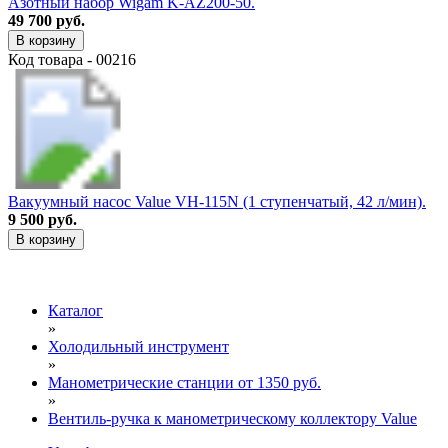
Азотный набор Wigam K-AZ200-50.
49 700 руб.
В корзину
Код товара - 00216
Вакуумный насос Value VH-115N (1 ступенчатый, 42 л/мин).
9 500 руб.
В корзину
Каталог
»
Холодильный инструмент
»
Манометрические станции от 1350 руб.
»
Вентиль-ручка к манометрическому коллектору Value