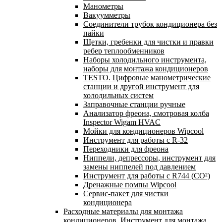
Манометры
Вакуумметры
Соединители трубок кондиционера без
пайки
Щетки, гребенки для чистки и правки
ребер теплообменников
Наборы холодильного инструмента,
наборы для монтажа кондиционеров
TESTO. Цифровые манометрические
станции и другой инструмент для
холодильных систем
Заправочные станции ручные
Анализатор фреона, смотровая колба
Inspector Wigam HVAC
Мойки для кондиционеров Wipcool
Инструмент для работы с R-32
Переходники для фреона
Ниппели, депрессоры, инструмент для
замены ниппелей под давлением
Инструмент для работы с R744 (CO²)
Дренажные помпы Wipcool
Сервис-пакет для чистки
кондиционера
Расходные материалы для монтажа
кондиционеров. Инструмент для монтажа