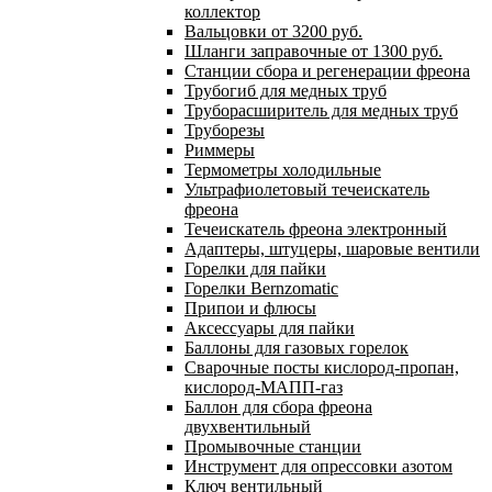
коллектор
Вальцовки от 3200 руб.
Шланги заправочные от 1300 руб.
Станции сбора и регенерации фреона
Трубогиб для медных труб
Труборасширитель для медных труб
Труборезы
Риммеры
Термометры холодильные
Ультрафиолетовый течеискатель
фреона
Течеискатель фреона электронный
Адаптеры, штуцеры, шаровые вентили
Горелки для пайки
Горелки Bernzomatic
Припои и флюсы
Аксессуары для пайки
Баллоны для газовых горелок
Сварочные посты кислород-пропан,
кислород-МАПП-газ
Баллон для сбора фреона
двухвентильный
Промывочные станции
Инструмент для опрессовки азотом
Ключ вентильный