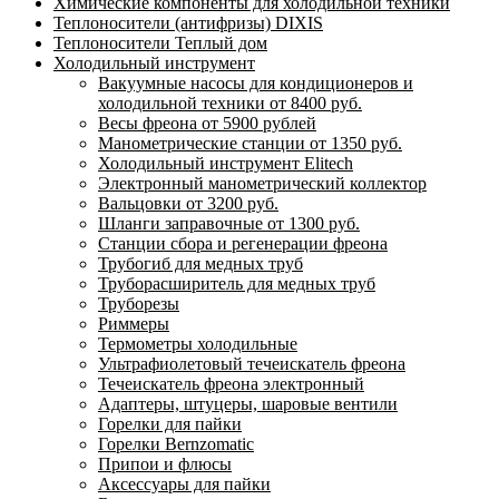
Химические компоненты для холодильной техники
Теплоносители (антифризы) DIXIS
Теплоносители Теплый дом
Холодильный инструмент
Вакуумные насосы для кондиционеров и
холодильной техники от 8400 руб.
Весы фреона от 5900 рублей
Манометрические станции от 1350 руб.
Холодильный инструмент Elitech
Электронный манометрический коллектор
Вальцовки от 3200 руб.
Шланги заправочные от 1300 руб.
Станции сбора и регенерации фреона
Трубогиб для медных труб
Труборасширитель для медных труб
Труборезы
Риммеры
Термометры холодильные
Ультрафиолетовый течеискатель фреона
Течеискатель фреона электронный
Адаптеры, штуцеры, шаровые вентили
Горелки для пайки
Горелки Bernzomatic
Припои и флюсы
Аксессуары для пайки