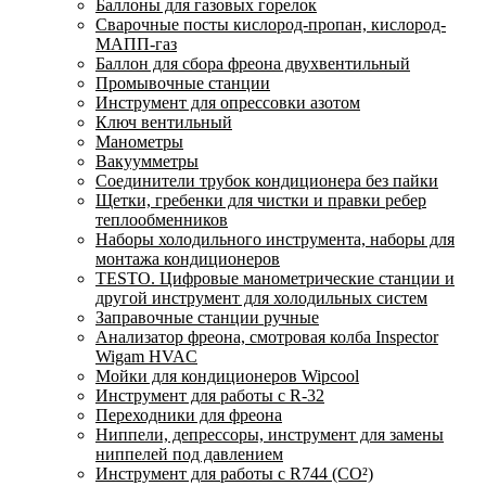
Баллоны для газовых горелок
Сварочные посты кислород-пропан, кислород-
МАПП-газ
Баллон для сбора фреона двухвентильный
Промывочные станции
Инструмент для опрессовки азотом
Ключ вентильный
Манометры
Вакуумметры
Соединители трубок кондиционера без пайки
Щетки, гребенки для чистки и правки ребер
теплообменников
Наборы холодильного инструмента, наборы для
монтажа кондиционеров
TESTO. Цифровые манометрические станции и
другой инструмент для холодильных систем
Заправочные станции ручные
Анализатор фреона, смотровая колба Inspector
Wigam HVAC
Мойки для кондиционеров Wipcool
Инструмент для работы с R-32
Переходники для фреона
Ниппели, депрессоры, инструмент для замены
ниппелей под давлением
Инструмент для работы с R744 (CO²)