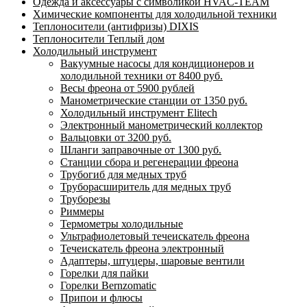
Одежда и аксессуары с символикой HVAC-TEAM
Химические компоненты для холодильной техники
Теплоносители (антифризы) DIXIS
Теплоносители Теплый дом
Холодильный инструмент
Вакуумные насосы для кондиционеров и
холодильной техники от 8400 руб.
Весы фреона от 5900 рублей
Манометрические станции от 1350 руб.
Холодильный инструмент Elitech
Электронный манометрический коллектор
Вальцовки от 3200 руб.
Шланги заправочные от 1300 руб.
Станции сбора и регенерации фреона
Трубогиб для медных труб
Труборасширитель для медных труб
Труборезы
Риммеры
Термометры холодильные
Ультрафиолетовый течеискатель фреона
Течеискатель фреона электронный
Адаптеры, штуцеры, шаровые вентили
Горелки для пайки
Горелки Bernzomatic
Припои и флюсы