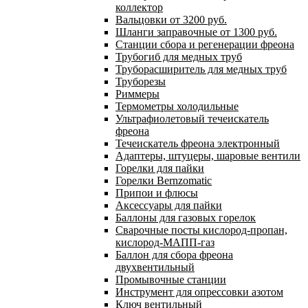
коллектор
Вальцовки от 3200 руб.
Шланги заправочные от 1300 руб.
Станции сбора и регенерации фреона
Трубогиб для медных труб
Труборасширитель для медных труб
Труборезы
Риммеры
Термометры холодильные
Ультрафиолетовый течеискатель
фреона
Течеискатель фреона электронный
Адаптеры, штуцеры, шаровые вентили
Горелки для пайки
Горелки Bernzomatic
Припои и флюсы
Аксессуары для пайки
Баллоны для газовых горелок
Сварочные посты кислород-пропан,
кислород-МАПП-газ
Баллон для сбора фреона
двухвентильный
Промывочные станции
Инструмент для опрессовки азотом
Ключ вентильный