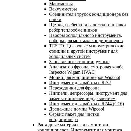
Манометры
Вакуумметры
Соединители трубок кондиционера без
пайки
Щетки, гребенки для чистки и правки
ребер теплообменников
Наборы холодильного инструмента,
наборы для монтажа кондиционеров
TESTO. Цифровые манометрические
станции и другой инструмент для
холодильных систем
Заправочные станции ручные
Анализатор фреона, смотровая колба
Inspector Wigam HVAC
Мойки для кондиционеров Wipcool
Инструмент для работы с R-32
Переходники для фреона
Ниппели, депрессоры, инструмент для
замены ниппелей под давлением
Инструмент для работы с R744 (CO²)
Дренажные помпы Wipcool
Сервис-пакет для чистки
кондиционера
Расходные материалы для монтажа
кондиционеров. Инструмент для монтажа