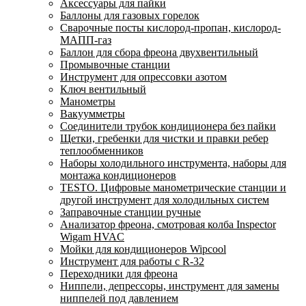
Аксессуары для пайки
Баллоны для газовых горелок
Сварочные посты кислород-пропан, кислород-
МАПП-газ
Баллон для сбора фреона двухвентильный
Промывочные станции
Инструмент для опрессовки азотом
Ключ вентильный
Манометры
Вакуумметры
Соединители трубок кондиционера без пайки
Щетки, гребенки для чистки и правки ребер
теплообменников
Наборы холодильного инструмента, наборы для
монтажа кондиционеров
TESTO. Цифровые манометрические станции и
другой инструмент для холодильных систем
Заправочные станции ручные
Анализатор фреона, смотровая колба Inspector
Wigam HVAC
Мойки для кондиционеров Wipcool
Инструмент для работы с R-32
Переходники для фреона
Ниппели, депрессоры, инструмент для замены
ниппелей под давлением