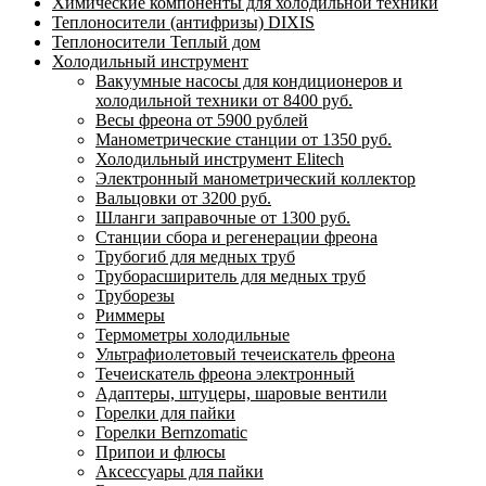
Химические компоненты для холодильной техники
Теплоносители (антифризы) DIXIS
Теплоносители Теплый дом
Холодильный инструмент
Вакуумные насосы для кондиционеров и
холодильной техники от 8400 руб.
Весы фреона от 5900 рублей
Манометрические станции от 1350 руб.
Холодильный инструмент Elitech
Электронный манометрический коллектор
Вальцовки от 3200 руб.
Шланги заправочные от 1300 руб.
Станции сбора и регенерации фреона
Трубогиб для медных труб
Труборасширитель для медных труб
Труборезы
Риммеры
Термометры холодильные
Ультрафиолетовый течеискатель фреона
Течеискатель фреона электронный
Адаптеры, штуцеры, шаровые вентили
Горелки для пайки
Горелки Bernzomatic
Припои и флюсы
Аксессуары для пайки