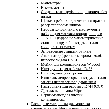
Манометры
Вакуумметры
Соединители трубок кондиционера без
пайки
Щетки, гребенки для чистки и правки
ребер теплообменников
Наборы холодильного инструмента,
наборы для монтажа кондиционеров
TESTO. Цифровые манометрические
станции и другой инструмент для
холодильных систем
Заправочные станции ручные
Анализатор фреона, смотровая колба
Inspector Wigam HVAC
Мойки для кондиционеров Wipcool
Инструмент для работы с R-32
Переходники для фреона
Ниппели, депрессоры, инструмент для
замены ниппелей под давлением
Инструмент для работы с R744 (CO²)
Дренажные помпы Wipcool
Сервис-пакет для чистки
кондиционера
Расходные материалы для монтажа
кондиционеров. Инструмент для монтажа