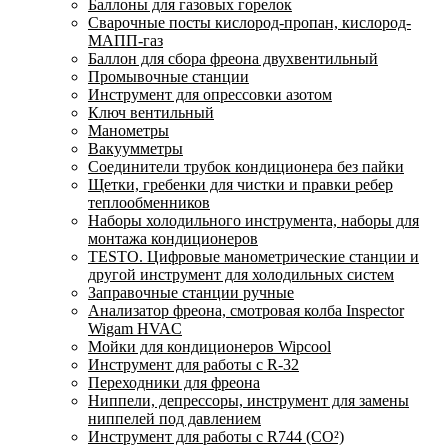
Баллоны для газовых горелок
Сварочные посты кислород-пропан, кислород-
МАПП-газ
Баллон для сбора фреона двухвентильный
Промывочные станции
Инструмент для опрессовки азотом
Ключ вентильный
Манометры
Вакуумметры
Соединители трубок кондиционера без пайки
Щетки, гребенки для чистки и правки ребер
теплообменников
Наборы холодильного инструмента, наборы для
монтажа кондиционеров
TESTO. Цифровые манометрические станции и
другой инструмент для холодильных систем
Заправочные станции ручные
Анализатор фреона, смотровая колба Inspector
Wigam HVAC
Мойки для кондиционеров Wipcool
Инструмент для работы с R-32
Переходники для фреона
Ниппели, депрессоры, инструмент для замены
ниппелей под давлением
Инструмент для работы с R744 (CO²)