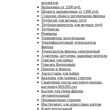
коллектор
Вальцовки от 3200 руб.
Шланги заправочные от 1300 руб.
Станции сбора и регенерации фреона
Трубогиб для медных труб
Труборасширитель для медных труб
Труборезы
Риммеры
Термометры холодильные
Ультрафиолетовый течеискатель
фреона
Течеискатель фреона электронный
Адаптеры, штуцеры, шаровые вентили
Горелки для пайки
Горелки Bernzomatic
Припои и флюсы
Аксессуары для пайки
Баллоны для газовых горелок
Сварочные посты кислород-пропан,
кислород-МАПП-газ
Баллон для сбора фреона
двухвентильный
Промывочные станции
Инструмент для опрессовки азотом
Ключ вентильный