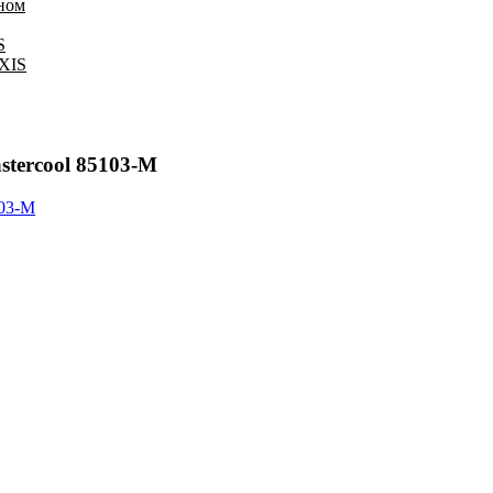
оном
S
IXIS
tercool 85103-M