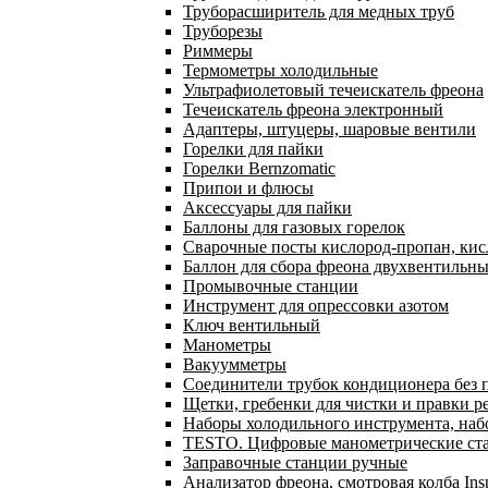
Труборасширитель для медных труб
Труборезы
Риммеры
Термометры холодильные
Ультрафиолетовый течеискатель фреона
Течеискатель фреона электронный
Адаптеры, штуцеры, шаровые вентили
Горелки для пайки
Горелки Bernzomatic
Припои и флюсы
Аксессуары для пайки
Баллоны для газовых горелок
Сварочные посты кислород-пропан, ки
Баллон для сбора фреона двухвентильн
Промывочные станции
Инструмент для опрессовки азотом
Ключ вентильный
Манометры
Вакуумметры
Соединители трубок кондиционера без 
Щетки, гребенки для чистки и правки р
Наборы холодильного инструмента, наб
TESTO. Цифровые манометрические ста
Заправочные станции ручные
Анализатор фреона, смотровая колба In