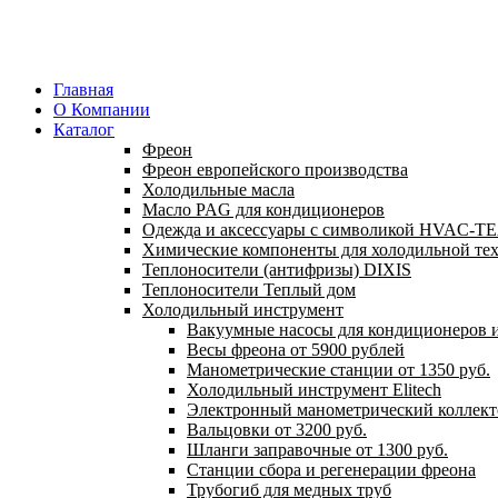
Главная
О Компании
Каталог
Фреон
Фреон европейского производства
Холодильные масла
Масло PAG для кондиционеров
Одежда и аксессуары с символикой HVAC-
Химические компоненты для холодильной те
Теплоносители (антифризы) DIXIS
Теплоносители Теплый дом
Холодильный инструмент
Вакуумные насосы для кондиционеров и
Весы фреона от 5900 рублей
Манометрические станции от 1350 руб.
Холодильный инструмент Elitech
Электронный манометрический коллект
Вальцовки от 3200 руб.
Шланги заправочные от 1300 руб.
Станции сбора и регенерации фреона
Трубогиб для медных труб