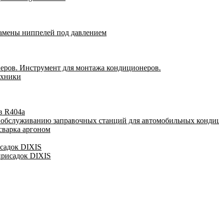
замены ниппелей под давлением
еров. Инструмент для монтажа кондиционеров.
ехники
в R404a
у обслуживанию заправочных станций для автомобильных конди
сварка аргоном
исадок DIXIS
присадок DIXIS