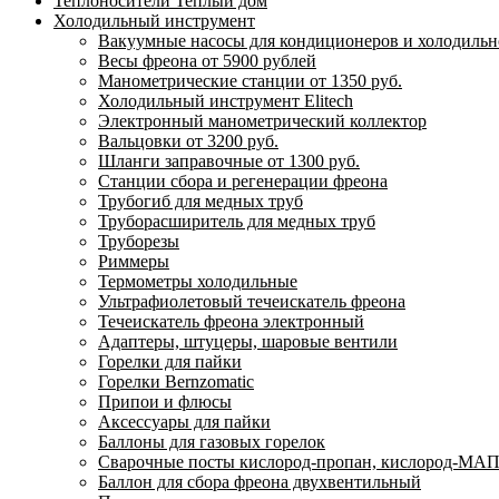
Теплоносители Теплый дом
Холодильный инструмент
Вакуумные насосы для кондиционеров и холодильно
Весы фреона от 5900 рублей
Манометрические станции от 1350 руб.
Холодильный инструмент Elitech
Электронный манометрический коллектор
Вальцовки от 3200 руб.
Шланги заправочные от 1300 руб.
Станции сбора и регенерации фреона
Трубогиб для медных труб
Труборасширитель для медных труб
Труборезы
Риммеры
Термометры холодильные
Ультрафиолетовый течеискатель фреона
Течеискатель фреона электронный
Адаптеры, штуцеры, шаровые вентили
Горелки для пайки
Горелки Bernzomatic
Припои и флюсы
Аксессуары для пайки
Баллоны для газовых горелок
Сварочные посты кислород-пропан, кислород-МАП
Баллон для сбора фреона двухвентильный