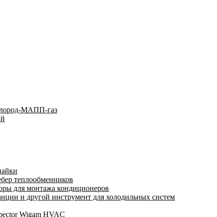
слород-МАПП-газ
ый
пайки
ебер теплообменников
оры для монтажа кондиционеров
нции и другой инструмент для холодильных систем
spector Wigam HVAC