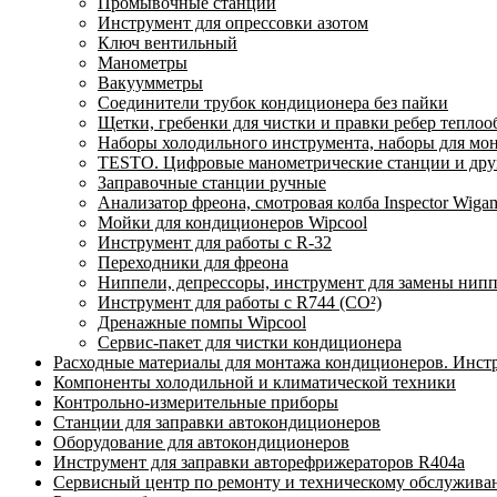
Промывочные станции
Инструмент для опрессовки азотом
Ключ вентильный
Манометры
Вакуумметры
Соединители трубок кондиционера без пайки
Щетки, гребенки для чистки и правки ребер тепло
Наборы холодильного инструмента, наборы для мо
TESTO. Цифровые манометрические станции и друг
Заправочные станции ручные
Анализатор фреона, смотровая колба Inspector Wi
Мойки для кондиционеров Wipcool
Инструмент для работы с R-32
Переходники для фреона
Ниппели, депрессоры, инструмент для замены нип
Инструмент для работы с R744 (CO²)
Дренажные помпы Wipcool
Сервис-пакет для чистки кондиционера
Расходные материалы для монтажа кондиционеров. Инст
Компоненты холодильной и климатической техники
Контрольно-измерительные приборы
Станции для заправки автокондиционеров
Оборудование для автокондиционеров
Инструмент для заправки авторефрижераторов R404a
Сервисный центр по ремонту и техническому обслужива