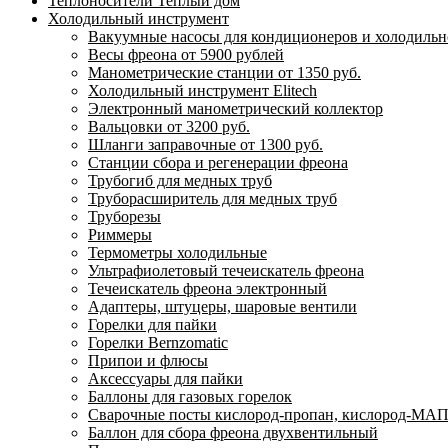
Теплоносители Теплый дом
Холодильный инструмент
Вакуумные насосы для кондиционеров и холодильно
Весы фреона от 5900 рублей
Манометрические станции от 1350 руб.
Холодильный инструмент Elitech
Электронный манометрический коллектор
Вальцовки от 3200 руб.
Шланги заправочные от 1300 руб.
Станции сбора и регенерации фреона
Трубогиб для медных труб
Труборасширитель для медных труб
Труборезы
Риммеры
Термометры холодильные
Ультрафиолетовый течеискатель фреона
Течеискатель фреона электронный
Адаптеры, штуцеры, шаровые вентили
Горелки для пайки
Горелки Bernzomatic
Припои и флюсы
Аксессуары для пайки
Баллоны для газовых горелок
Сварочные посты кислород-пропан, кислород-МАП
Баллон для сбора фреона двухвентильный