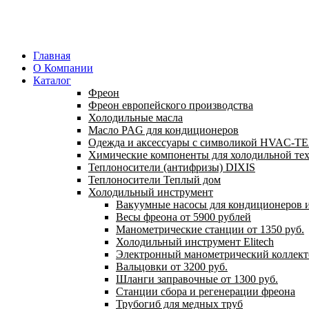
Главная
О Компании
Каталог
Фреон
Фреон европейского производства
Холодильные масла
Масло PAG для кондиционеров
Одежда и аксессуары с символикой HVAC-
Химические компоненты для холодильной те
Теплоносители (антифризы) DIXIS
Теплоносители Теплый дом
Холодильный инструмент
Вакуумные насосы для кондиционеров и
Весы фреона от 5900 рублей
Манометрические станции от 1350 руб.
Холодильный инструмент Elitech
Электронный манометрический коллект
Вальцовки от 3200 руб.
Шланги заправочные от 1300 руб.
Станции сбора и регенерации фреона
Трубогиб для медных труб