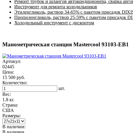
Ремонт трубок и шлангов автокондиционера, сварка арг
Инструмент для ремонта холодильников
Этиленгликоль, раствор 34-65% с пакетом присадок DIXI
Пропиленгликоль, раствор 25-59% с пакетом присадок D
Холодильный инструмент с дисконтом
Манометрическая станция Mastercool 93103-EB1
Артикул:
02445
Цена:
15 500 руб.
Количество:
шт.
Вес:
1.8 кг.
Страна:
США
Размеры:
В наличии:
В наличии