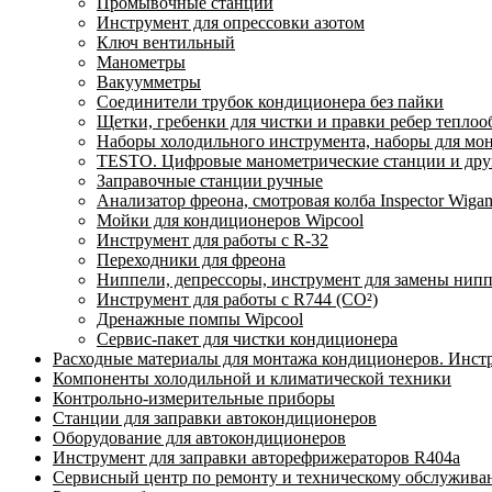
Промывочные станции
Инструмент для опрессовки азотом
Ключ вентильный
Манометры
Вакуумметры
Соединители трубок кондиционера без пайки
Щетки, гребенки для чистки и правки ребер тепло
Наборы холодильного инструмента, наборы для мо
TESTO. Цифровые манометрические станции и друг
Заправочные станции ручные
Анализатор фреона, смотровая колба Inspector Wi
Мойки для кондиционеров Wipcool
Инструмент для работы с R-32
Переходники для фреона
Ниппели, депрессоры, инструмент для замены нип
Инструмент для работы с R744 (CO²)
Дренажные помпы Wipcool
Сервис-пакет для чистки кондиционера
Расходные материалы для монтажа кондиционеров. Инст
Компоненты холодильной и климатической техники
Контрольно-измерительные приборы
Станции для заправки автокондиционеров
Оборудование для автокондиционеров
Инструмент для заправки авторефрижераторов R404a
Сервисный центр по ремонту и техническому обслужива