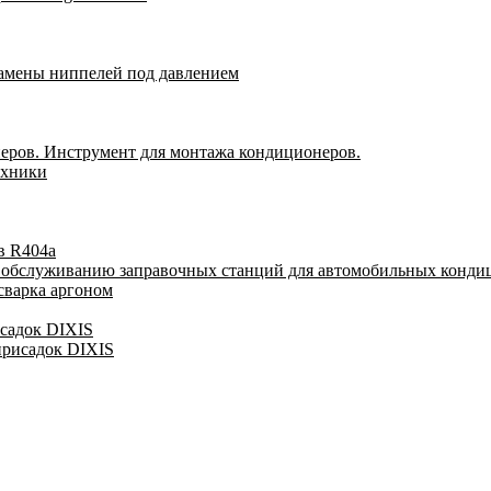
замены ниппелей под давлением
еров. Инструмент для монтажа кондиционеров.
ехники
в R404a
у обслуживанию заправочных станций для автомобильных конди
сварка аргоном
исадок DIXIS
присадок DIXIS