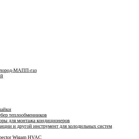
слород-МАПП-газ
ый
пайки
ебер теплообменников
оры для монтажа кондиционеров
нции и другой инструмент для холодильных систем
spector Wigam HVAC