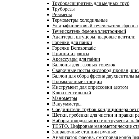
Труборасширитель для медных труб
Труборезы
Риммеры
Термометры холодильные
Ультрафиолетовый течеискатель фреона
Течеискатель фреона электронный
Адаптеры, штуцеры, шаровые вентили
Горелки для пайки
Горелки Bernzomatic
Припои и флюсы
Аксессуары для пайки
Баллоны для газовых горелок
Сварочные посты кислород-пропан, ки
Баллон для сбора фреона двухвентильн
Промывочные станции
Инструмент для опрессовки азотом
Ключ вентильный
Манометры
Вакуумметры
Соединители трубок кондиционера без 
Щетки, гребенки для чистки и правки р
Наборы холодильного инструмента, наб
TESTO. Цифровые манометрические ста
Заправочные станции ручные
Анализатор фреона, смотровая колба In