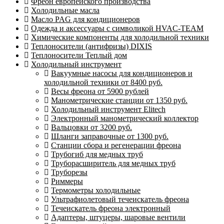
Фреон европейского производства
Холодильные масла
Масло PAG для кондиционеров
Одежда и аксессуары с символикой HVAC-TEAM
Химические компоненты для холодильной техники
Теплоносители (антифризы) DIXIS
Теплоносители Теплый дом
Холодильный инструмент
Вакуумные насосы для кондиционеров и
холодильной техники от 8400 руб.
Весы фреона от 5900 рублей
Манометрические станции от 1350 руб.
Холодильный инструмент Elitech
Электронный манометрический коллектор
Вальцовки от 3200 руб.
Шланги заправочные от 1300 руб.
Станции сбора и регенерации фреона
Трубогиб для медных труб
Труборасширитель для медных труб
Труборезы
Риммеры
Термометры холодильные
Ультрафиолетовый течеискатель фреона
Течеискатель фреона электронный
Адаптеры, штуцеры, шаровые вентили