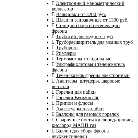
Электронный манометрический
коллектор
Вальцовки от 3200 руб.
Шланги заправочные от 1300 руб.
Станции сбора и регенерации
фреона
Трубогиб для медных труб
Труборасширитель для медных труб
Труборезы
Риммеры
Термометры холодильные
Ультрафиолетовый течеискатель
фреона
Течеискатель фреона электронный
Адаптеры, штуцеры, шаровые
вентили
Горелки для пайки
Горелки Bernzomatic
Припои и флюсы
Аксессуары для пайки
Баллоны для газовых горелок
Сварочные посты кислород-пропан,
кислород-МАПП-газ
Баллон для сбора фреона
двухвентильный