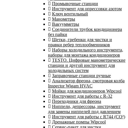
Промывочные станции
Инструмент для опрессовки азотом
Ключ вентильный
Манометры
Вакуумметры
Соединители трубок кондиционера
без пайки
Щетки, гребенки для чистки и
правки ребер теплообменников
Наборы холодильного инструмента,
наборы для монтажа кондиционеров
TESTO. Цифровые манометрические
станции и другой инструмент для
холодильных систем
Заправочные станции ручные
Анализатор фреона, смотровая колба
Inspector Wigam HVAC
Мойки для кондиционеров Wipcool
Инструмент для работы с R-32
Переходники для фреона
Ниппели, депрессоры, инструмент
для замены ниппелей под давлением
Инструмент для работы с R744 (CO²)
Дренажные помпы Wipcool
Сервис-пакет для чистки