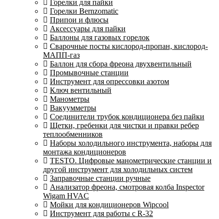
Горелки для пайки
Горелки Bernzomatic
Припои и флюсы
Аксессуары для пайки
Баллоны для газовых горелок
Сварочные посты кислород-пропан, кислород-
МАПП-газ
Баллон для сбора фреона двухвентильный
Промывочные станции
Инструмент для опрессовки азотом
Ключ вентильный
Манометры
Вакуумметры
Соединители трубок кондиционера без пайки
Щетки, гребенки для чистки и правки ребер
теплообменников
Наборы холодильного инструмента, наборы для
монтажа кондиционеров
TESTO. Цифровые манометрические станции и
другой инструмент для холодильных систем
Заправочные станции ручные
Анализатор фреона, смотровая колба Inspector
Wigam HVAC
Мойки для кондиционеров Wipcool
Инструмент для работы с R-32