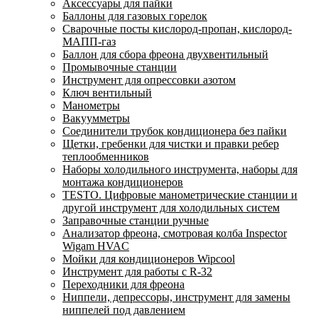
Аксессуары для пайки
Баллоны для газовых горелок
Сварочные посты кислород-пропан, кислород-
МАПП-газ
Баллон для сбора фреона двухвентильный
Промывочные станции
Инструмент для опрессовки азотом
Ключ вентильный
Манометры
Вакуумметры
Соединители трубок кондиционера без пайки
Щетки, гребенки для чистки и правки ребер
теплообменников
Наборы холодильного инструмента, наборы для
монтажа кондиционеров
TESTO. Цифровые манометрические станции и
другой инструмент для холодильных систем
Заправочные станции ручные
Анализатор фреона, смотровая колба Inspector
Wigam HVAC
Мойки для кондиционеров Wipcool
Инструмент для работы с R-32
Переходники для фреона
Ниппели, депрессоры, инструмент для замены
ниппелей под давлением