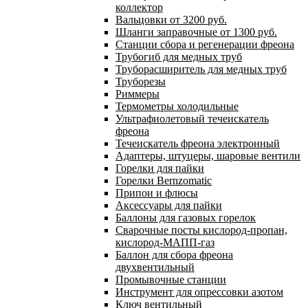
коллектор
Вальцовки от 3200 руб.
Шланги заправочные от 1300 руб.
Станции сбора и регенерации фреона
Трубогиб для медных труб
Труборасширитель для медных труб
Труборезы
Риммеры
Термометры холодильные
Ультрафиолетовый течеискатель
фреона
Течеискатель фреона электронный
Адаптеры, штуцеры, шаровые вентили
Горелки для пайки
Горелки Bernzomatic
Припои и флюсы
Аксессуары для пайки
Баллоны для газовых горелок
Сварочные посты кислород-пропан,
кислород-МАПП-газ
Баллон для сбора фреона
двухвентильный
Промывочные станции
Инструмент для опрессовки азотом
Ключ вентильный