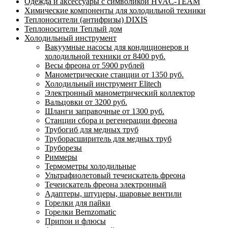
Одежда и аксессуары с символикой HVAC-TEAM
Химические компоненты для холодильной техники
Теплоносители (антифризы) DIXIS
Теплоносители Теплый дом
Холодильный инструмент
Вакуумные насосы для кондиционеров и
холодильной техники от 8400 руб.
Весы фреона от 5900 рублей
Манометрические станции от 1350 руб.
Холодильный инструмент Elitech
Электронный манометрический коллектор
Вальцовки от 3200 руб.
Шланги заправочные от 1300 руб.
Станции сбора и регенерации фреона
Трубогиб для медных труб
Труборасширитель для медных труб
Труборезы
Риммеры
Термометры холодильные
Ультрафиолетовый течеискатель фреона
Течеискатель фреона электронный
Адаптеры, штуцеры, шаровые вентили
Горелки для пайки
Горелки Bernzomatic
Припои и флюсы