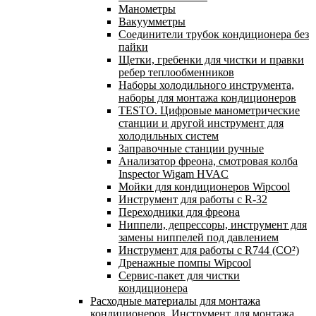
Манометры
Вакуумметры
Соединители трубок кондиционера без
пайки
Щетки, гребенки для чистки и правки
ребер теплообменников
Наборы холодильного инструмента,
наборы для монтажа кондиционеров
TESTO. Цифровые манометрические
станции и другой инструмент для
холодильных систем
Заправочные станции ручные
Анализатор фреона, смотровая колба
Inspector Wigam HVAC
Мойки для кондиционеров Wipcool
Инструмент для работы с R-32
Переходники для фреона
Ниппели, депрессоры, инструмент для
замены ниппелей под давлением
Инструмент для работы с R744 (CO²)
Дренажные помпы Wipcool
Сервис-пакет для чистки
кондиционера
Расходные материалы для монтажа
кондиционеров. Инструмент для монтажа