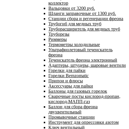
коллектор
Вальцовки от 3200 руб.
Шланги заправочные от 1300 руб.
Станции сбора и регенерации фреона
Трубогиб для медных труб
Труборасширитель для медных труб
Труборезы
Риммеры
Термометры холодильные
Ультрафиолетовый течеискатель
фреона
Течеискатель фреона электронный
Адаптеры, штуцеры, шаровые вентили
Горелки для пайки
Горелки Bernzomatic
Припои и флюсы
Аксессуары для пайки
Баллоны для газовых горелок
Сварочные посты кислород-пропан,
кислород-МАПП-газ
Баллон для сбора фреона
двухвентильный
Промывочные станции
Инструмент для опрессовки азотом
Ключ вентильный