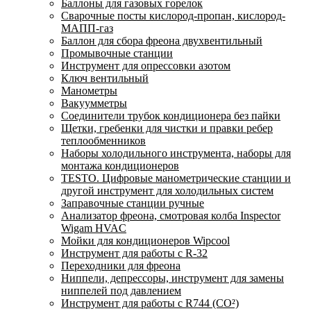
Баллоны для газовых горелок
Сварочные посты кислород-пропан, кислород-
МАПП-газ
Баллон для сбора фреона двухвентильный
Промывочные станции
Инструмент для опрессовки азотом
Ключ вентильный
Манометры
Вакуумметры
Соединители трубок кондиционера без пайки
Щетки, гребенки для чистки и правки ребер
теплообменников
Наборы холодильного инструмента, наборы для
монтажа кондиционеров
TESTO. Цифровые манометрические станции и
другой инструмент для холодильных систем
Заправочные станции ручные
Анализатор фреона, смотровая колба Inspector
Wigam HVAC
Мойки для кондиционеров Wipcool
Инструмент для работы с R-32
Переходники для фреона
Ниппели, депрессоры, инструмент для замены
ниппелей под давлением
Инструмент для работы с R744 (CO²)