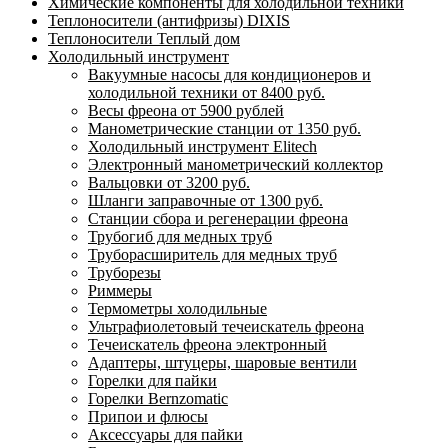
Химические компоненты для холодильной техники
Теплоносители (антифризы) DIXIS
Теплоносители Теплый дом
Холодильный инструмент
Вакуумные насосы для кондиционеров и
холодильной техники от 8400 руб.
Весы фреона от 5900 рублей
Манометрические станции от 1350 руб.
Холодильный инструмент Elitech
Электронный манометрический коллектор
Вальцовки от 3200 руб.
Шланги заправочные от 1300 руб.
Станции сбора и регенерации фреона
Трубогиб для медных труб
Труборасширитель для медных труб
Труборезы
Риммеры
Термометры холодильные
Ультрафиолетовый течеискатель фреона
Течеискатель фреона электронный
Адаптеры, штуцеры, шаровые вентили
Горелки для пайки
Горелки Bernzomatic
Припои и флюсы
Аксессуары для пайки