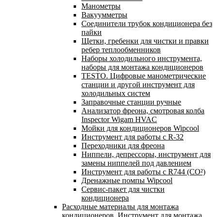
Манометры
Вакуумметры
Соединители трубок кондиционера без
пайки
Щетки, гребенки для чистки и правки
ребер теплообменников
Наборы холодильного инструмента,
наборы для монтажа кондиционеров
TESTO. Цифровые манометрические
станции и другой инструмент для
холодильных систем
Заправочные станции ручные
Анализатор фреона, смотровая колба
Inspector Wigam HVAC
Мойки для кондиционеров Wipcool
Инструмент для работы с R-32
Переходники для фреона
Ниппели, депрессоры, инструмент для
замены ниппелей под давлением
Инструмент для работы с R744 (CO²)
Дренажные помпы Wipcool
Сервис-пакет для чистки
кондиционера
Расходные материалы для монтажа
кондиционеров. Инструмент для монтажа