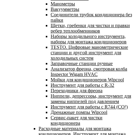
Манометры
Вакуумметры
Соединители трубок кондиционера без
пайки
Щетки, гребенки для чистки и правки
ребер теплообменников
Наборы холодильного инструмента,
наборы для монтажа кондиционеров
TESTO. Цифровые манометрические
станции и другой инструмент для
холодильных систем
Заправочные станции ручные
Анализатор фреона, смотровая колба
Inspector Wigam HVAC
Мойки для кондиционеров Wipcool
Инструмент для работы с R-32
Переходники для фреона
Ниппели, депрессоры, инструмент для
замены ниппелей под давлением
Инструмент для работы с R744 (CO²)
Дренажные помпы Wipcool
Сервис-пакет для чистки
кондиционера
Расходные материалы для монтажа
кондиционеров. Инструмент для монтажа