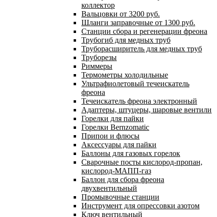
коллектор
Вальцовки от 3200 руб.
Шланги заправочные от 1300 руб.
Станции сбора и регенерации фреона
Трубогиб для медных труб
Труборасширитель для медных труб
Труборезы
Риммеры
Термометры холодильные
Ультрафиолетовый течеискатель
фреона
Течеискатель фреона электронный
Адаптеры, штуцеры, шаровые вентили
Горелки для пайки
Горелки Bernzomatic
Припои и флюсы
Аксессуары для пайки
Баллоны для газовых горелок
Сварочные посты кислород-пропан,
кислород-МАПП-газ
Баллон для сбора фреона
двухвентильный
Промывочные станции
Инструмент для опрессовки азотом
Ключ вентильный