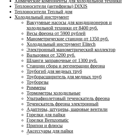
Химические компоненты для холодильной техники
Теплоносители (антифризы) DIXIS
Теплоносители Теплый дом
Холодильный инструмент
Вакуумные насосы для кондиционеров и
холодильной техники от 8400 руб.
Весы фреона от 5900 рублей
Манометрические станции от 1350 руб.
Холодильный инструмент Elitech
Электронный манометрический коллектор
Вальцовки от 3200 руб.
Шланги заправочные от 1300 руб.
Станции сбора и регенерации фреона
Трубогиб для медных труб
Труборасширитель для медных труб
Труборезы
Риммеры
Термометры холодильные
Ультрафиолетовый течеискатель фреона
Течеискатель фреона электронный
Адаптеры, штуцеры, шаровые вентили
Горелки для пайки
Горелки Bernzomatic
Припои и флюсы
Аксессуары для пайки