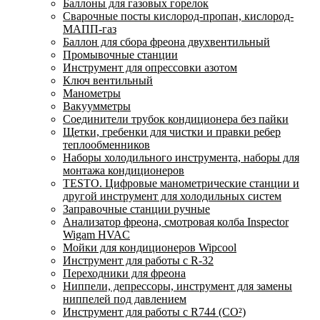
Баллоны для газовых горелок
Сварочные посты кислород-пропан, кислород-
МАПП-газ
Баллон для сбора фреона двухвентильный
Промывочные станции
Инструмент для опрессовки азотом
Ключ вентильный
Манометры
Вакуумметры
Соединители трубок кондиционера без пайки
Щетки, гребенки для чистки и правки ребер
теплообменников
Наборы холодильного инструмента, наборы для
монтажа кондиционеров
TESTO. Цифровые манометрические станции и
другой инструмент для холодильных систем
Заправочные станции ручные
Анализатор фреона, смотровая колба Inspector
Wigam HVAC
Мойки для кондиционеров Wipcool
Инструмент для работы с R-32
Переходники для фреона
Ниппели, депрессоры, инструмент для замены
ниппелей под давлением
Инструмент для работы с R744 (CO²)