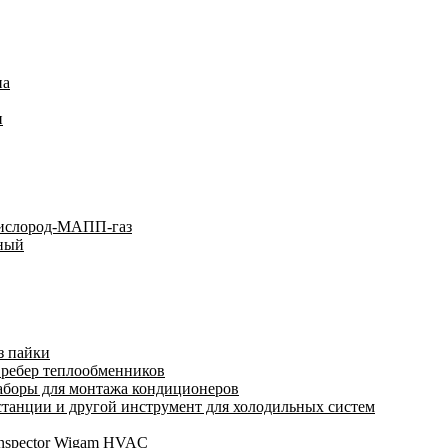
на
и
кислород-МАПП-газ
ьный
з пайки
 ребер теплообменников
аборы для монтажа кондиционеров
анции и другой инструмент для холодильных систем
Inspector Wigam HVAC