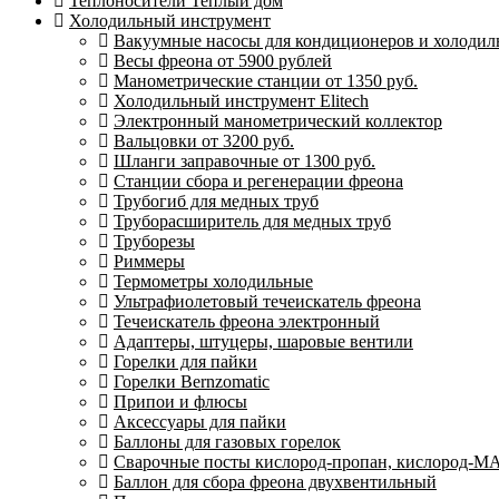
Теплоносители Теплый дом
Холодильный инструмент
Вакуумные насосы для кондиционеров и холодиль
Весы фреона от 5900 рублей
Манометрические станции от 1350 руб.
Холодильный инструмент Elitech
Электронный манометрический коллектор
Вальцовки от 3200 руб.
Шланги заправочные от 1300 руб.
Станции сбора и регенерации фреона
Трубогиб для медных труб
Труборасширитель для медных труб
Труборезы
Риммеры
Термометры холодильные
Ультрафиолетовый течеискатель фреона
Течеискатель фреона электронный
Адаптеры, штуцеры, шаровые вентили
Горелки для пайки
Горелки Bernzomatic
Припои и флюсы
Аксессуары для пайки
Баллоны для газовых горелок
Сварочные посты кислород-пропан, кислород-М
Баллон для сбора фреона двухвентильный