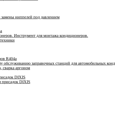
я замены ниппелей под давлением
ра
онеров. Инструмент для монтажа кондиционеров.
 техники
ров R404a
му обслуживанию заправочных станций для автомобильных кон
, сварка аргоном
присадок DIXIS
м присадок DIXIS