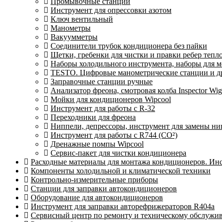
Промывочные станции
Инструмент для опрессовки азотом
Ключ вентильный
Манометры
Вакуумметры
Соединители трубок кондиционера без пайки
Щетки, гребенки для чистки и правки ребер теп
Наборы холодильного инструмента, наборы для 
TESTO. Цифровые манометрические станции и др
Заправочные станции ручные
Анализатор фреона, смотровая колба Inspector 
Мойки для кондиционеров Wipcool
Инструмент для работы с R-32
Переходники для фреона
Ниппели, депрессоры, инструмент для замены ни
Инструмент для работы с R744 (CO²)
Дренажные помпы Wipcool
Сервис-пакет для чистки кондиционера
Расходные материалы для монтажа кондиционеров. Ин
Компоненты холодильной и климатической техники
Контрольно-измерительные приборы
Станции для заправки автокондиционеров
Оборудование для автокондиционеров
Инструмент для заправки авторефрижераторов R404a
Сервисный центр по ремонту и техническому обслужи