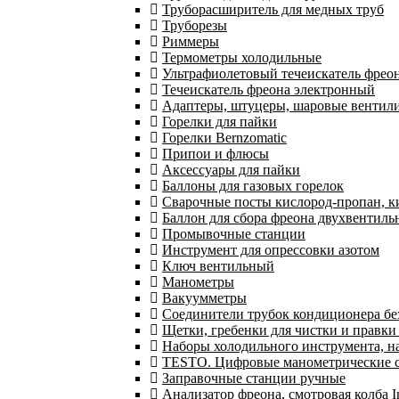
Труборасширитель для медных труб
Труборезы
Риммеры
Термометры холодильные
Ультрафиолетовый течеискатель фрео
Течеискатель фреона электронный
Адаптеры, штуцеры, шаровые вентил
Горелки для пайки
Горелки Bernzomatic
Припои и флюсы
Аксессуары для пайки
Баллоны для газовых горелок
Сварочные посты кислород-пропан, 
Баллон для сбора фреона двухвентил
Промывочные станции
Инструмент для опрессовки азотом
Ключ вентильный
Манометры
Вакуумметры
Соединители трубок кондиционера бе
Щетки, гребенки для чистки и правки
Наборы холодильного инструмента, н
TESTO. Цифровые манометрические ст
Заправочные станции ручные
Анализатор фреона, смотровая колба 