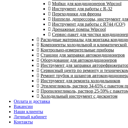
Мойки для кондиционеров Wipcool
Инструмент для работы с R-32
Переходники для фреона
Ниппели, депрессоры, инструмент дл
Инструмент для работы с R744 (CO²)
Дренажные помпы Wipcool
Сервис-пакет для чистки кондиционе
Расходные материалы для монтажа кондици
Компоненты холодильной и климатической
Контрольно-измерительные приборы
Станции для заправки автокондиционеров
Оборудование для автокондиционеров
Инструмент для заправки авторефрижерато
Сервисный центр по ремонту и техническо
Ремонт трубок и шлангов автокондиционера
Инструмент для ремонта холодильников
Этиленгликоль, раствор 34-65% с пакетом 
Пропиленгликоль, раствор 25-59% с пакето
Холодильный инструмент с дисконтом
Оплата и доставка
Вакансии
Наши клиенты
Личный кабинет
Контакты