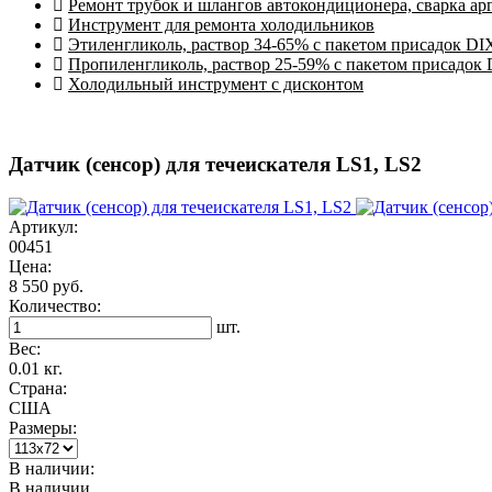
Ремонт трубок и шлангов автокондиционера, сварка ар
Инструмент для ремонта холодильников
Этиленгликоль, раствор 34-65% с пакетом присадок DI
Пропиленгликоль, раствор 25-59% с пакетом присадок
Холодильный инструмент с дисконтом
Датчик (сенсор) для течеискателя LS1, LS2
Артикул:
00451
Цена:
8 550 руб.
Количество:
шт.
Вес:
0.01 кг.
Страна:
США
Размеры:
В наличии:
В наличии