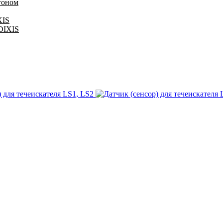
гоном
XIS
 DIXIS