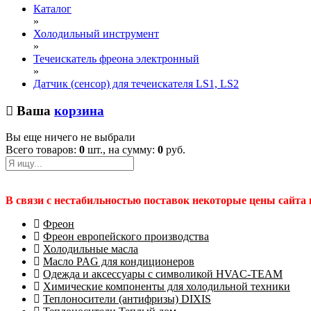
Каталог
»
Холодильный инструмент
»
Течеискатель фреона электронный
»
Датчик (сенсор) для течеискателя LS1, LS2
Ваша
корзина
Вы еще ничего не выбрали
Всего товаров:
0
шт., на сумму:
0
руб.
В связи с нестабильностью поставок некоторые цены сайта
Фреон
Фреон европейского производства
Холодильные масла
Масло PAG для кондиционеров
Одежда и аксессуары с символикой HVAC-TEAM
Химические компоненты для холодильной техники
Теплоносители (антифризы) DIXIS