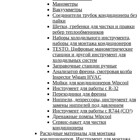
Манометры
Вакуумметры
Соединители трубок кондиционера без
пайки
Щетки, гребенки для чистки и правки
ребер теплообменников
Наборы холодильного инструмента,
наборы для монтажа кондиционеров
TESTO. Цифровые манометрические
станции и другой инструмент для
холодильных систем
Заправочные станции ручные
Анализатор фреона, смотровая колба
Inspector Wigam HVAC
Мойки для кондиционеров Wipcool
Инструмент для работы с R-32
Переходники для фреона
Ниппели, депрессоры, инструмент для
замены ниппелей под давлением
Инструмент для работы с R744 (CO²)
Дренажные помпы Wipcool
Сервис-пакет для чистки
кондиционера
Расходные материалы для монтажа
кондиционеров. Инструмент для монтажа