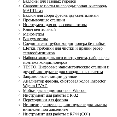
Баллоны для газовых горелок
Сварочные посты кислород-пропан, кислород-
МАПП-газ
Баллон для сбора фреона двухвентильный
Промывочные станции
Инструмент для опрессовки азотом
Ключ вентильный
Манометры
Вакуумметры
Соединители трубок кондиционера без пайки
Щетки, гребенки для чистки и правки ребер
теплообменников
Наборы холодильного инструмента, наборы для
монтажа кондиционеров
TESTO. Цифровые манометрические станции и
другой инструмент для холодильных систем
Заправочные станции ручные
Анализатор фреона, смотровая колба Inspector
Wigam HVAC
Мойки для кондиционеров Wipcool
Инструмент для работы с R-32
Переходники для фреона
Ниппели, депрессоры, инструмент для замены
ниппелей под давлением
Инструмент для работы с R744 (CO²)