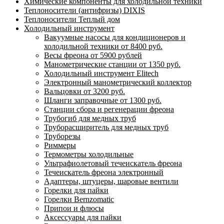
Химические компоненты для холодильной техники
Теплоносители (антифризы) DIXIS
Теплоносители Теплый дом
Холодильный инструмент
Вакуумные насосы для кондиционеров и
холодильной техники от 8400 руб.
Весы фреона от 5900 рублей
Манометрические станции от 1350 руб.
Холодильный инструмент Elitech
Электронный манометрический коллектор
Вальцовки от 3200 руб.
Шланги заправочные от 1300 руб.
Станции сбора и регенерации фреона
Трубогиб для медных труб
Труборасширитель для медных труб
Труборезы
Риммеры
Термометры холодильные
Ультрафиолетовый течеискатель фреона
Течеискатель фреона электронный
Адаптеры, штуцеры, шаровые вентили
Горелки для пайки
Горелки Bernzomatic
Припои и флюсы
Аксессуары для пайки