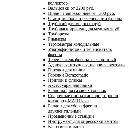
коллектор
Вальцовки от 3200 руб.
Шланги заправочные от 1300 руб.
Станции сбора и регенерации фреона
Трубогиб для медных труб
Труборасширитель для медных труб
Труборезы
Риммеры
Термометры холодильные
Ультрафиолетовый течеискатель
фреона
Течеискатель фреона электронный
Адаптеры, штуцеры, шаровые вентили
Горелки для пайки
Горелки Bernzomatic
Припои и флюсы
Аксессуары для пайки
Баллоны для газовых горелок
Сварочные посты кислород-пропан,
кислород-МАПП-газ
Баллон для сбора фреона
двухвентильный
Промывочные станции
Инструмент для опрессовки азотом
Ключ вентильный