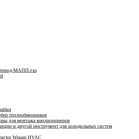
слород-МАПП-газ
ый
пайки
ебер теплообменников
оры для монтажа кондиционеров
нции и другой инструмент для холодильных систем
spector Wigam HVAC