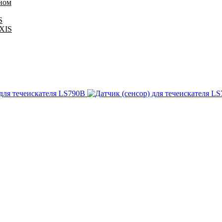
оном
S
IXIS