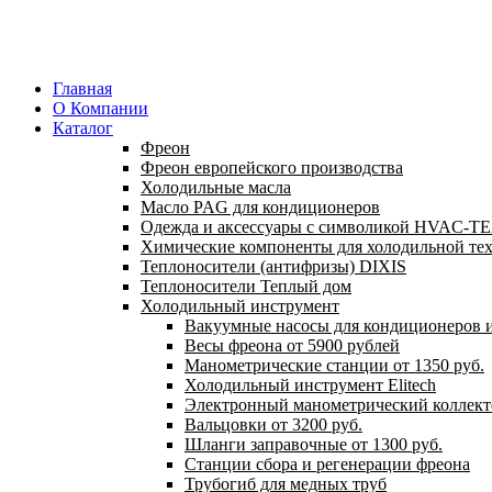
Главная
О Компании
Каталог
Фреон
Фреон европейского производства
Холодильные масла
Масло PAG для кондиционеров
Одежда и аксессуары с символикой HVAC-
Химические компоненты для холодильной те
Теплоносители (антифризы) DIXIS
Теплоносители Теплый дом
Холодильный инструмент
Вакуумные насосы для кондиционеров и
Весы фреона от 5900 рублей
Манометрические станции от 1350 руб.
Холодильный инструмент Elitech
Электронный манометрический коллект
Вальцовки от 3200 руб.
Шланги заправочные от 1300 руб.
Станции сбора и регенерации фреона
Трубогиб для медных труб