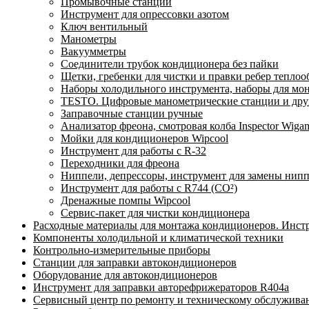
Промывочные станции
Инструмент для опрессовки азотом
Ключ вентильный
Манометры
Вакуумметры
Соединители трубок кондиционера без пайки
Щетки, гребенки для чистки и правки ребер тепло
Наборы холодильного инструмента, наборы для мо
TESTO. Цифровые манометрические станции и друг
Заправочные станции ручные
Анализатор фреона, смотровая колба Inspector Wi
Мойки для кондиционеров Wipcool
Инструмент для работы с R-32
Переходники для фреона
Ниппели, депрессоры, инструмент для замены нип
Инструмент для работы с R744 (CO²)
Дренажные помпы Wipcool
Сервис-пакет для чистки кондиционера
Расходные материалы для монтажа кондиционеров. Инст
Компоненты холодильной и климатической техники
Контрольно-измерительные приборы
Станции для заправки автокондиционеров
Оборудование для автокондиционеров
Инструмент для заправки авторефрижераторов R404a
Сервисный центр по ремонту и техническому обслужива