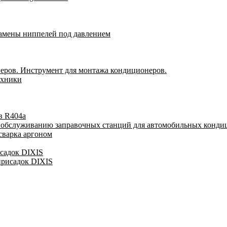
замены ниппелей под давлением
еров. Инструмент для монтажа кондиционеров.
ехники
в R404a
у обслуживанию заправочных станций для автомобильных конди
сварка аргоном
исадок DIXIS
присадок DIXIS