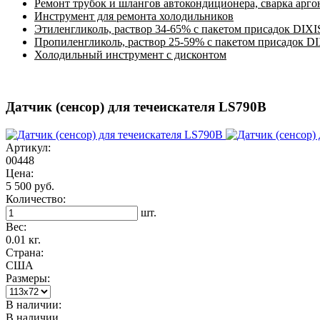
Ремонт трубок и шлангов автокондиционера, сварка арг
Инструмент для ремонта холодильников
Этиленгликоль, раствор 34-65% с пакетом присадок DIXI
Пропиленгликоль, раствор 25-59% с пакетом присадок D
Холодильный инструмент с дисконтом
Датчик (сенсор) для течеискателя LS790B
Артикул:
00448
Цена:
5 500 руб.
Количество:
шт.
Вес:
0.01 кг.
Страна:
США
Размеры:
В наличии:
В наличии