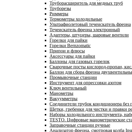
Труборасширитель для медных труб
Труборезы
Риммеры
Термометры холодильные
Ультрафиолетовый течеискатель фреона
Течеискатель фреона электронный
Адаптеры, штуцеры, шаровые вентили
Горелки для пайки
Горелки Bernzomatic
Припои и флюсы
Аксессуары для пайки
Баллоны для газовых горелок
Сварочные посты кислород-пропан, ки
Баллон для сбора фреона двухвентильн
Промывочные станции
Инструмент для опрессовки азотом
Ключ вентильный
Манометры
Вакуумметры
Соединители трубок кондиционера без 
Щетки, гребенки для чистки и правки р
Наборы холодильного инструмента, наб
TESTO. Цифровые манометрические ста
Заправочные станции ручные
Анализатор фреона, смотровая колба In