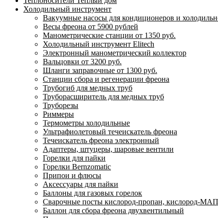
Теплоносители Теплый дом
Холодильный инструмент
Вакуумные насосы для кондиционеров и холодильно
Весы фреона от 5900 рублей
Манометрические станции от 1350 руб.
Холодильный инструмент Elitech
Электронный манометрический коллектор
Вальцовки от 3200 руб.
Шланги заправочные от 1300 руб.
Станции сбора и регенерации фреона
Трубогиб для медных труб
Труборасширитель для медных труб
Труборезы
Риммеры
Термометры холодильные
Ультрафиолетовый течеискатель фреона
Течеискатель фреона электронный
Адаптеры, штуцеры, шаровые вентили
Горелки для пайки
Горелки Bernzomatic
Припои и флюсы
Аксессуары для пайки
Баллоны для газовых горелок
Сварочные посты кислород-пропан, кислород-МАП
Баллон для сбора фреона двухвентильный