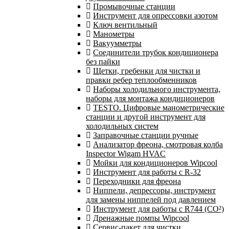
Промывочные станции
Инструмент для опрессовки азотом
Ключ вентильный
Манометры
Вакуумметры
Соединители трубок кондиционера
без пайки
Щетки, гребенки для чистки и
правки ребер теплообменников
Наборы холодильного инструмента,
наборы для монтажа кондиционеров
TESTO. Цифровые манометрические
станции и другой инструмент для
холодильных систем
Заправочные станции ручные
Анализатор фреона, смотровая колба
Inspector Wigam HVAC
Мойки для кондиционеров Wipcool
Инструмент для работы с R-32
Переходники для фреона
Ниппели, депрессоры, инструмент
для замены ниппелей под давлением
Инструмент для работы с R744 (CO²)
Дренажные помпы Wipcool
Сервис-пакет для чистки