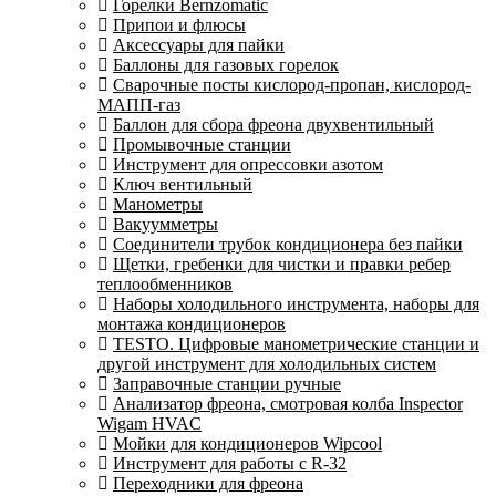
Горелки Bernzomatic
Припои и флюсы
Аксессуары для пайки
Баллоны для газовых горелок
Сварочные посты кислород-пропан, кислород-
МАПП-газ
Баллон для сбора фреона двухвентильный
Промывочные станции
Инструмент для опрессовки азотом
Ключ вентильный
Манометры
Вакуумметры
Соединители трубок кондиционера без пайки
Щетки, гребенки для чистки и правки ребер
теплообменников
Наборы холодильного инструмента, наборы для
монтажа кондиционеров
TESTO. Цифровые манометрические станции и
другой инструмент для холодильных систем
Заправочные станции ручные
Анализатор фреона, смотровая колба Inspector
Wigam HVAC
Мойки для кондиционеров Wipcool
Инструмент для работы с R-32
Переходники для фреона