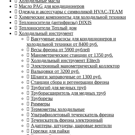
Холодильные масла
Масло PAG для кондиционеров
Одежда и аксессуары с символикой HVAC-TEAM
Химические компоненты для холодильной техники
Теплоносители (антифризы) DIXIS
Теплоносители Теплый дом
Холодильный инструмент
Вакуумные насосы для кондиционеров и
холодильной техники от 8400 руб.
Весы фреона от 5900 рублей
Манометрические станции от 1350 руб.
Холодильный инструмент Elitech
Электронный манометрический коллектор
Вальцовки от 3200 руб.
Шланги заправочные от 1300 руб.
Станции сбора и регенерации фреона
Трубогиб для медных труб
Труборасширитель для медных труб
Труборезы
Риммеры
Термометры холодильные
Ультрафиолетовый течеискатель фреона
Течеискатель фреона электронный
Адаптеры, штуцеры, шаровые вентили
Горелки для пайки