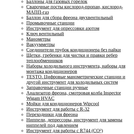
Баллоны для газовых горелок
Сварочные посты кислород-пропан, кислород-
МАПП-газ
Баллон для сбора фреона двухвентильный
Промывочные станции
Инструмент для опрессовки азотом
Ключ вентильный
Манометры
Вакуумметры
Соединители трубок кондиционера без пайки
Щетки, гребенки для чистки и правки ребер
теплообменников
Наборы холодильного инструмента, наборы для
монтажа кондиционеров
TESTO. Цифровые манометрические станции и
другой инструмент для холодильных систем
Заправочные станции ручные
Анализатор фреона, смотровая колба Inspector
Wigam HVAC
Мойки для кондиционеров Wipcool
Инструмент для работы с R-32
Переходники для фреона
Ниппели, депрессоры, инструмент для замены
ниппелей под давлением
Инструмент для работы с R744 (CO²)