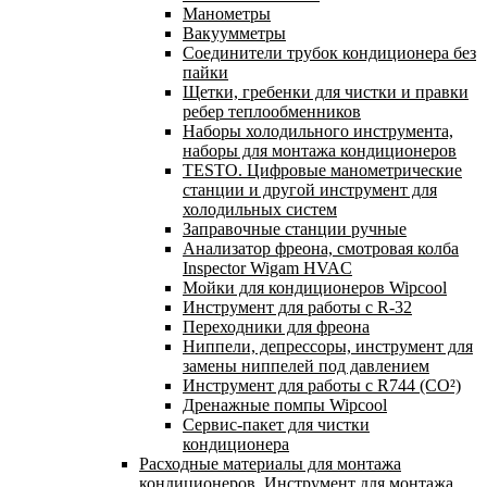
Манометры
Вакуумметры
Соединители трубок кондиционера без
пайки
Щетки, гребенки для чистки и правки
ребер теплообменников
Наборы холодильного инструмента,
наборы для монтажа кондиционеров
TESTO. Цифровые манометрические
станции и другой инструмент для
холодильных систем
Заправочные станции ручные
Анализатор фреона, смотровая колба
Inspector Wigam HVAC
Мойки для кондиционеров Wipcool
Инструмент для работы с R-32
Переходники для фреона
Ниппели, депрессоры, инструмент для
замены ниппелей под давлением
Инструмент для работы с R744 (CO²)
Дренажные помпы Wipcool
Сервис-пакет для чистки
кондиционера
Расходные материалы для монтажа
кондиционеров. Инструмент для монтажа