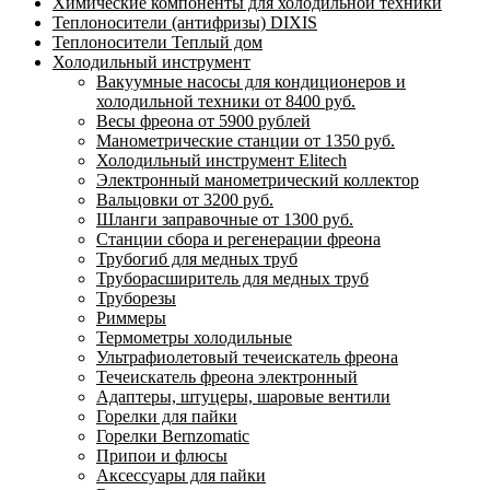
Химические компоненты для холодильной техники
Теплоносители (антифризы) DIXIS
Теплоносители Теплый дом
Холодильный инструмент
Вакуумные насосы для кондиционеров и
холодильной техники от 8400 руб.
Весы фреона от 5900 рублей
Манометрические станции от 1350 руб.
Холодильный инструмент Elitech
Электронный манометрический коллектор
Вальцовки от 3200 руб.
Шланги заправочные от 1300 руб.
Станции сбора и регенерации фреона
Трубогиб для медных труб
Труборасширитель для медных труб
Труборезы
Риммеры
Термометры холодильные
Ультрафиолетовый течеискатель фреона
Течеискатель фреона электронный
Адаптеры, штуцеры, шаровые вентили
Горелки для пайки
Горелки Bernzomatic
Припои и флюсы
Аксессуары для пайки