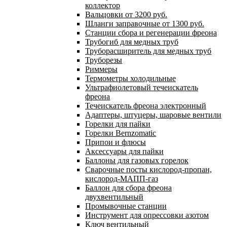
коллектор
Вальцовки от 3200 руб.
Шланги заправочные от 1300 руб.
Станции сбора и регенерации фреона
Трубогиб для медных труб
Труборасширитель для медных труб
Труборезы
Риммеры
Термометры холодильные
Ультрафиолетовый течеискатель
фреона
Течеискатель фреона электронный
Адаптеры, штуцеры, шаровые вентили
Горелки для пайки
Горелки Bernzomatic
Припои и флюсы
Аксессуары для пайки
Баллоны для газовых горелок
Сварочные посты кислород-пропан,
кислород-МАПП-газ
Баллон для сбора фреона
двухвентильный
Промывочные станции
Инструмент для опрессовки азотом
Ключ вентильный