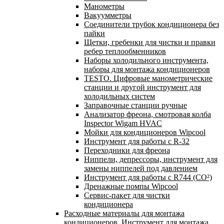
Манометры
Вакуумметры
Соединители трубок кондиционера без
пайки
Щетки, гребенки для чистки и правки
ребер теплообменников
Наборы холодильного инструмента,
наборы для монтажа кондиционеров
TESTO. Цифровые манометрические
станции и другой инструмент для
холодильных систем
Заправочные станции ручные
Анализатор фреона, смотровая колба
Inspector Wigam HVAC
Мойки для кондиционеров Wipcool
Инструмент для работы с R-32
Переходники для фреона
Ниппели, депрессоры, инструмент для
замены ниппелей под давлением
Инструмент для работы с R744 (CO²)
Дренажные помпы Wipcool
Сервис-пакет для чистки
кондиционера
Расходные материалы для монтажа
кондиционеров. Инструмент для монтажа