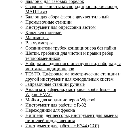
Баллоны для газовых горелок
Сварочные посты кислород-пропан, кислород-
МАПП-газ
Баллон для сбора фреона двухвентильный
Промывочные станции
Инструмент для опрессовки азотом
Ключ вентильный
Манометры
Вакуумметры
Соединители трубок кондиционера без пайки
Щетки, гребенки для чистки и правки ребер
теплообменников
Наборы холодильного инструмента, наборы для
монтажа кондиционеров
TESTO. Цифровые манометрические станции и
другой инструмент для холодильных систем
Заправочные станции ручные
Анализатор фреона, смотровая колба Inspector
Wigam HVAC
Мойки для кондиционеров Wipcool
Инструмент для работы с R-32
Переходники для фреона
Ниппели, депрессоры, инструмент для замены
ниппелей под давлением
Инструмент для работы с R744 (CO²)