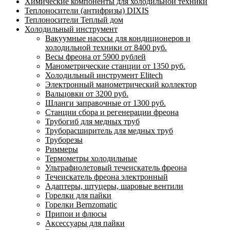
Химические компоненты для холодильной техники
Теплоносители (антифризы) DIXIS
Теплоносители Теплый дом
Холодильный инструмент
Вакуумные насосы для кондиционеров и
холодильной техники от 8400 руб.
Весы фреона от 5900 рублей
Манометрические станции от 1350 руб.
Холодильный инструмент Elitech
Электронный манометрический коллектор
Вальцовки от 3200 руб.
Шланги заправочные от 1300 руб.
Станции сбора и регенерации фреона
Трубогиб для медных труб
Труборасширитель для медных труб
Труборезы
Риммеры
Термометры холодильные
Ультрафиолетовый течеискатель фреона
Течеискатель фреона электронный
Адаптеры, штуцеры, шаровые вентили
Горелки для пайки
Горелки Bernzomatic
Припои и флюсы
Аксессуары для пайки