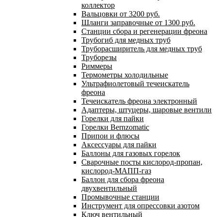
коллектор
Вальцовки от 3200 руб.
Шланги заправочные от 1300 руб.
Станции сбора и регенерации фреона
Трубогиб для медных труб
Труборасширитель для медных труб
Труборезы
Риммеры
Термометры холодильные
Ультрафиолетовый течеискатель
фреона
Течеискатель фреона электронный
Адаптеры, штуцеры, шаровые вентили
Горелки для пайки
Горелки Bernzomatic
Припои и флюсы
Аксессуары для пайки
Баллоны для газовых горелок
Сварочные посты кислород-пропан,
кислород-МАПП-газ
Баллон для сбора фреона
двухвентильный
Промывочные станции
Инструмент для опрессовки азотом
Ключ вентильный