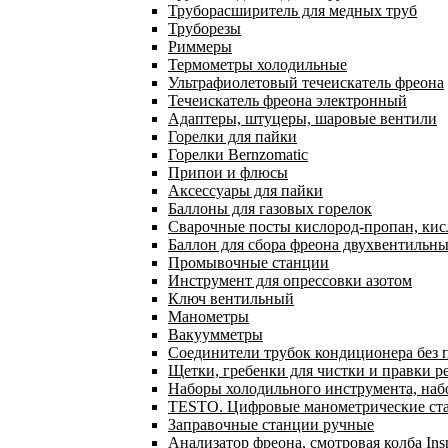
Труборасширитель для медных труб
Труборезы
Риммеры
Термометры холодильные
Ультрафиолетовый течеискатель фреона
Течеискатель фреона электронный
Адаптеры, штуцеры, шаровые вентили
Горелки для пайки
Горелки Bernzomatic
Припои и флюсы
Аксессуары для пайки
Баллоны для газовых горелок
Сварочные посты кислород-пропан, ки
Баллон для сбора фреона двухвентильн
Промывочные станции
Инструмент для опрессовки азотом
Ключ вентильный
Манометры
Вакуумметры
Соединители трубок кондиционера без 
Щетки, гребенки для чистки и правки р
Наборы холодильного инструмента, наб
TESTO. Цифровые манометрические ста
Заправочные станции ручные
Анализатор фреона, смотровая колба In