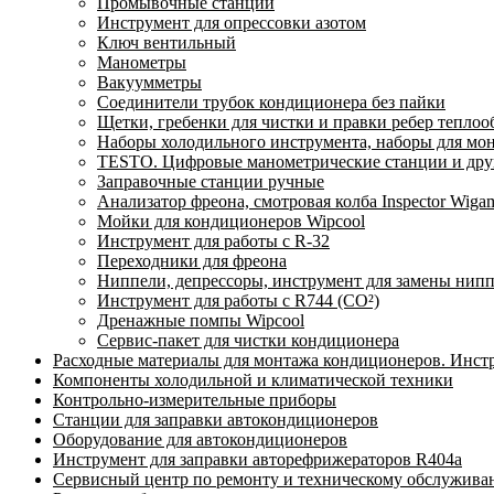
Промывочные станции
Инструмент для опрессовки азотом
Ключ вентильный
Манометры
Вакуумметры
Соединители трубок кондиционера без пайки
Щетки, гребенки для чистки и правки ребер тепло
Наборы холодильного инструмента, наборы для мо
TESTO. Цифровые манометрические станции и друг
Заправочные станции ручные
Анализатор фреона, смотровая колба Inspector Wi
Мойки для кондиционеров Wipcool
Инструмент для работы с R-32
Переходники для фреона
Ниппели, депрессоры, инструмент для замены нип
Инструмент для работы с R744 (CO²)
Дренажные помпы Wipcool
Сервис-пакет для чистки кондиционера
Расходные материалы для монтажа кондиционеров. Инст
Компоненты холодильной и климатической техники
Контрольно-измерительные приборы
Станции для заправки автокондиционеров
Оборудование для автокондиционеров
Инструмент для заправки авторефрижераторов R404a
Сервисный центр по ремонту и техническому обслужива