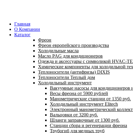
Главная
О Компании
Каталог
Фреон
Фреон европейского производства
Холодильные масла
Масло PAG для кондиционеров
Одежда и аксессуары с символикой HVAC-
Химические компоненты для холодильной те
Теплоносители (антифризы) DIXIS
Теплоносители Теплый дом
Холодильный инструмент
Вакуумные насосы для кондиционеров и
Весы фреона от 5900 рублей
Манометрические станции от 1350 руб.
Холодильный инструмент Elitech
Электронный манометрический коллект
Вальцовки от 3200 руб.
Шланги заправочные от 1300 руб.
Станции сбора и регенерации фреона
Трубогиб для медных труб