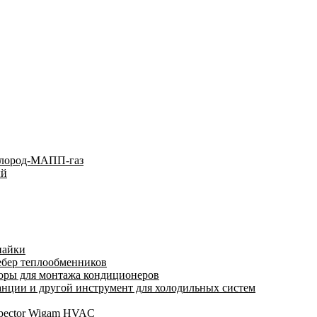
слород-МАПП-газ
ый
пайки
ебер теплообменников
оры для монтажа кондиционеров
нции и другой инструмент для холодильных систем
spector Wigam HVAC