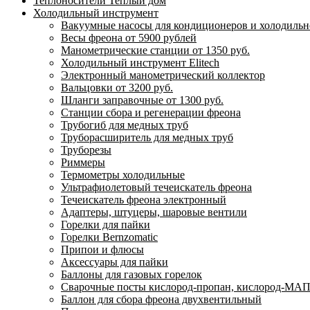
Теплоносители Теплый дом
Холодильный инструмент
Вакуумные насосы для кондиционеров и холодильно
Весы фреона от 5900 рублей
Манометрические станции от 1350 руб.
Холодильный инструмент Elitech
Электронный манометрический коллектор
Вальцовки от 3200 руб.
Шланги заправочные от 1300 руб.
Станции сбора и регенерации фреона
Трубогиб для медных труб
Труборасширитель для медных труб
Труборезы
Риммеры
Термометры холодильные
Ультрафиолетовый течеискатель фреона
Течеискатель фреона электронный
Адаптеры, штуцеры, шаровые вентили
Горелки для пайки
Горелки Bernzomatic
Припои и флюсы
Аксессуары для пайки
Баллоны для газовых горелок
Сварочные посты кислород-пропан, кислород-МАП
Баллон для сбора фреона двухвентильный