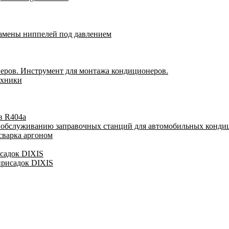
замены ниппелей под давлением
еров. Инструмент для монтажа кондиционеров.
ехники
в R404a
у обслуживанию заправочных станций для автомобильных конди
сварка аргоном
исадок DIXIS
присадок DIXIS