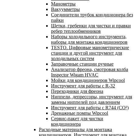
Манометры
Вакуумметры
Соединители трубок кондиционера без
пайки
Щетки, гребенки для чистки и правки
ребер теплообменников
Наборы холодильного инструмента,
наборы для монтажа кондиционеров
TESTO. Цифровые манометрические
станции и другой инструмент для
холодильных систем
Заправочные станции ручные
Анализатор фреона, смотровая колба
Inspector Wigam HVAC
Мойки для кондиционеров Wipcool
Инструмент для работы с R-32
Переходники для фреона
Ниппели, депрессоры, инструмент для
замены ниппелей под давлением
Инструмент для работы с R744 (CO²)
Дренажные помпы Wipcool
Сервис-пакет для чистки
кондиционера
Расходные материалы для монтажа
кондиционеров. Инструмент для монтажа