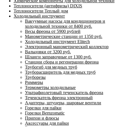
Химические компоненты для холодильной техники
Теплоносители (антифризы) DIXIS
Теплоносители Теплый дом
Холодильный инструмент
Вакуумные насосы для кондиционеров и
холодильной техники от 8400 руб.
Весы фреона от 5900 рублей
Манометрические станции от 1350 руб.
Холодильный инструмент Elitech
Электронный манометрический коллектор
Вальцовки от 3200 руб.
Шланги заправочные от 1300 руб.
Станции сбора и регенерации фреона
Трубогиб для медных труб
Труборасширитель для медных труб
Труборезы
Риммеры
Термометры холодильные
Ультрафиолетовый течеискатель фреона
Течеискатель фреона электронный
Адаптеры, штуцеры, шаровые вентили
Горелки для пайки
Горелки Bernzomatic
Припои и флюсы
Аксессуары для пайки