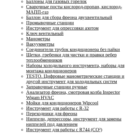
Баллоны для газовых горелок
Сварочные посты кислород-пропан, кислород-
МАПП-газ
Баллон для сбора фреона двухвентильный
Промывочные станции
Инструмент для опрессовки азотом
Ключ вентильный
Манометры
Вакуумметры
Соединители трубок кондиционера без пайки
Щетки, гребенки для чистки и правки ребер
теплообменников
Наборы холодильного инструмента, наборы для
монтажа кондиционеров
TESTO. Цифровые манометрические станции и
другой инструмент для холодильных систем
Заправочные станции ручные
Анализатор фреона, смотровая колба Inspector
Wigam HVAC
Мойки для кондиционеров Wipcool
Инструмент для работы с R-32
Переходники для фреона
Ниппели, депрессоры, инструмент для замены
ниппелей под давлением
Инструмент для работы с R744 (CO²)