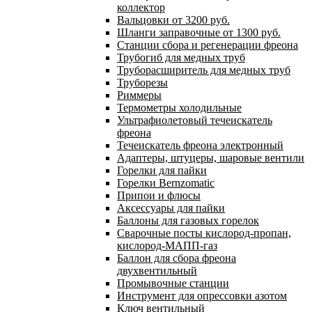
коллектор
Вальцовки от 3200 руб.
Шланги заправочные от 1300 руб.
Станции сбора и регенерации фреона
Трубогиб для медных труб
Труборасширитель для медных труб
Труборезы
Риммеры
Термометры холодильные
Ультрафиолетовый течеискатель
фреона
Течеискатель фреона электронный
Адаптеры, штуцеры, шаровые вентили
Горелки для пайки
Горелки Bernzomatic
Припои и флюсы
Аксессуары для пайки
Баллоны для газовых горелок
Сварочные посты кислород-пропан,
кислород-МАПП-газ
Баллон для сбора фреона
двухвентильный
Промывочные станции
Инструмент для опрессовки азотом
Ключ вентильный