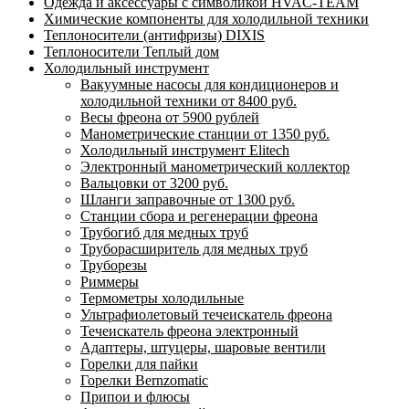
Одежда и аксессуары с символикой HVAC-TEAM
Химические компоненты для холодильной техники
Теплоносители (антифризы) DIXIS
Теплоносители Теплый дом
Холодильный инструмент
Вакуумные насосы для кондиционеров и
холодильной техники от 8400 руб.
Весы фреона от 5900 рублей
Манометрические станции от 1350 руб.
Холодильный инструмент Elitech
Электронный манометрический коллектор
Вальцовки от 3200 руб.
Шланги заправочные от 1300 руб.
Станции сбора и регенерации фреона
Трубогиб для медных труб
Труборасширитель для медных труб
Труборезы
Риммеры
Термометры холодильные
Ультрафиолетовый течеискатель фреона
Течеискатель фреона электронный
Адаптеры, штуцеры, шаровые вентили
Горелки для пайки
Горелки Bernzomatic
Припои и флюсы