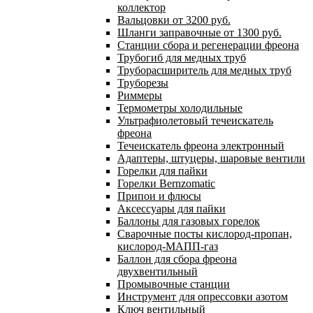
коллектор
Вальцовки от 3200 руб.
Шланги заправочные от 1300 руб.
Станции сбора и регенерации фреона
Трубогиб для медных труб
Труборасширитель для медных труб
Труборезы
Риммеры
Термометры холодильные
Ультрафиолетовый течеискатель
фреона
Течеискатель фреона электронный
Адаптеры, штуцеры, шаровые вентили
Горелки для пайки
Горелки Bernzomatic
Припои и флюсы
Аксессуары для пайки
Баллоны для газовых горелок
Сварочные посты кислород-пропан,
кислород-МАПП-газ
Баллон для сбора фреона
двухвентильный
Промывочные станции
Инструмент для опрессовки азотом
Ключ вентильный