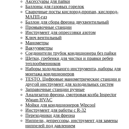
Аксессуары для пайки
Баллоны для газовых горелок
Сварочные посты кислород-пропан, кислород-
МАПП-газ
Баллон для сбора фреона двухвентильный
Промывочные станции
Инструмент для опрессовки азотом
Ключ вентильный
Манометры
Вакуумметры
Соединители трубок кондиционера без пайки
Щетки, гребенки для чистки и правки ребер
теплообменников
Наборы холодильного инструмента, наборы для
монтажа кондиционеров
TESTO. Цифровые манометрические станции и
другой инструмент для холодильных систем
Заправочные станции ручные
Анализатор фреона, смотровая колба Inspector
Wigam HVAC
Мойки для кондиционеров Wipcool
Инструмент для работы с R-32
Переходники для фреона
Ниппели, депрессоры, инструмент для замены
ниппелей под давлением