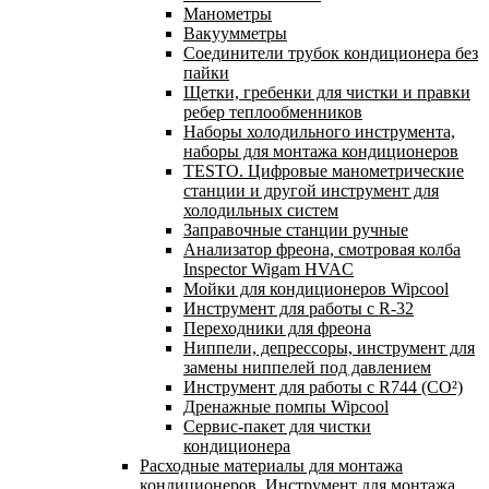
Манометры
Вакуумметры
Соединители трубок кондиционера без
пайки
Щетки, гребенки для чистки и правки
ребер теплообменников
Наборы холодильного инструмента,
наборы для монтажа кондиционеров
TESTO. Цифровые манометрические
станции и другой инструмент для
холодильных систем
Заправочные станции ручные
Анализатор фреона, смотровая колба
Inspector Wigam HVAC
Мойки для кондиционеров Wipcool
Инструмент для работы с R-32
Переходники для фреона
Ниппели, депрессоры, инструмент для
замены ниппелей под давлением
Инструмент для работы с R744 (CO²)
Дренажные помпы Wipcool
Сервис-пакет для чистки
кондиционера
Расходные материалы для монтажа
кондиционеров. Инструмент для монтажа