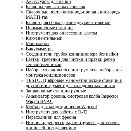
Аксессуары для пайки
Баллоны для газовых горелок
Сварочные посты кислород-пропан, кислород-
МАПП-газ
Баллон для сбора фреона двухвентильный
Промывочные станции
Инструмент для опрессовки азотом
Ключ вентильный
Манометры
Вакуумметры
Соединители трубок кондиционера без пайки
Щетки, гребенки для чистки и правки ребер
теплообменников
Наборы холодильного инструмента, наборы для
монтажа кондиционеров
TESTO. Цифровые манометрические станции и
другой инструмент для холодильных систем
Заправочные станции ручные
Анализатор фреона, смотровая колба Inspector
Wigam HVAC
Мойки для кондиционеров Wipcool
Инструмент для работы с R-32
Переходники для фреона
Ниппели, депрессоры, инструмент для замены
ниппелей под давлением