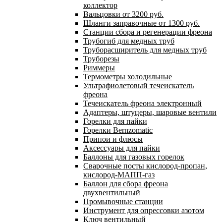
коллектор
Вальцовки от 3200 руб.
Шланги заправочные от 1300 руб.
Станции сбора и регенерации фреона
Трубогиб для медных труб
Труборасширитель для медных труб
Труборезы
Риммеры
Термометры холодильные
Ультрафиолетовый течеискатель
фреона
Течеискатель фреона электронный
Адаптеры, штуцеры, шаровые вентили
Горелки для пайки
Горелки Bernzomatic
Припои и флюсы
Аксессуары для пайки
Баллоны для газовых горелок
Сварочные посты кислород-пропан,
кислород-МАПП-газ
Баллон для сбора фреона
двухвентильный
Промывочные станции
Инструмент для опрессовки азотом
Ключ вентильный