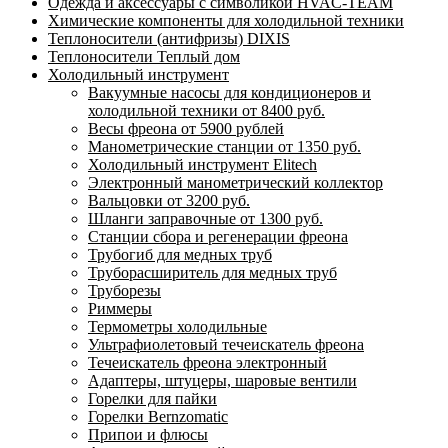
Одежда и аксессуары с символикой HVAC-TEAM
Химические компоненты для холодильной техники
Теплоносители (антифризы) DIXIS
Теплоносители Теплый дом
Холодильный инструмент
Вакуумные насосы для кондиционеров и
холодильной техники от 8400 руб.
Весы фреона от 5900 рублей
Манометрические станции от 1350 руб.
Холодильный инструмент Elitech
Электронный манометрический коллектор
Вальцовки от 3200 руб.
Шланги заправочные от 1300 руб.
Станции сбора и регенерации фреона
Трубогиб для медных труб
Труборасширитель для медных труб
Труборезы
Риммеры
Термометры холодильные
Ультрафиолетовый течеискатель фреона
Течеискатель фреона электронный
Адаптеры, штуцеры, шаровые вентили
Горелки для пайки
Горелки Bernzomatic
Припои и флюсы