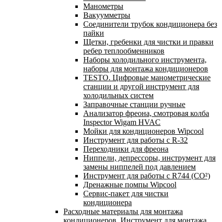
Манометры
Вакуумметры
Соединители трубок кондиционера без
пайки
Щетки, гребенки для чистки и правки
ребер теплообменников
Наборы холодильного инструмента,
наборы для монтажа кондиционеров
TESTO. Цифровые манометрические
станции и другой инструмент для
холодильных систем
Заправочные станции ручные
Анализатор фреона, смотровая колба
Inspector Wigam HVAC
Мойки для кондиционеров Wipcool
Инструмент для работы с R-32
Переходники для фреона
Ниппели, депрессоры, инструмент для
замены ниппелей под давлением
Инструмент для работы с R744 (CO²)
Дренажные помпы Wipcool
Сервис-пакет для чистки
кондиционера
Расходные материалы для монтажа
кондиционеров. Инструмент для монтажа