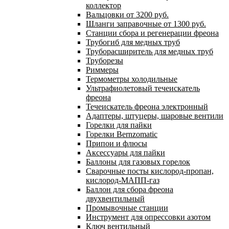
коллектор
Вальцовки от 3200 руб.
Шланги заправочные от 1300 руб.
Станции сбора и регенерации фреона
Трубогиб для медных труб
Труборасширитель для медных труб
Труборезы
Риммеры
Термометры холодильные
Ультрафиолетовый течеискатель
фреона
Течеискатель фреона электронный
Адаптеры, штуцеры, шаровые вентили
Горелки для пайки
Горелки Bernzomatic
Припои и флюсы
Аксессуары для пайки
Баллоны для газовых горелок
Сварочные посты кислород-пропан,
кислород-МАПП-газ
Баллон для сбора фреона
двухвентильный
Промывочные станции
Инструмент для опрессовки азотом
Ключ вентильный