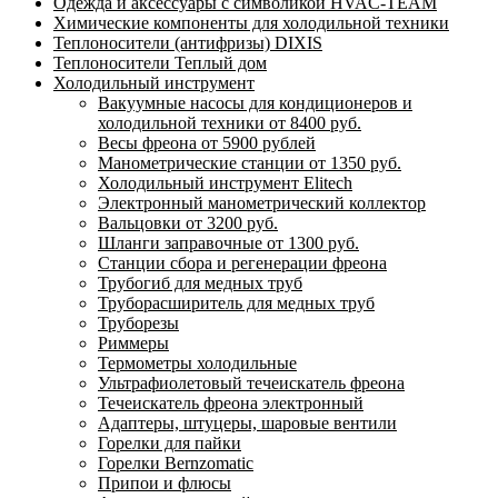
Одежда и аксессуары с символикой HVAC-TEAM
Химические компоненты для холодильной техники
Теплоносители (антифризы) DIXIS
Теплоносители Теплый дом
Холодильный инструмент
Вакуумные насосы для кондиционеров и
холодильной техники от 8400 руб.
Весы фреона от 5900 рублей
Манометрические станции от 1350 руб.
Холодильный инструмент Elitech
Электронный манометрический коллектор
Вальцовки от 3200 руб.
Шланги заправочные от 1300 руб.
Станции сбора и регенерации фреона
Трубогиб для медных труб
Труборасширитель для медных труб
Труборезы
Риммеры
Термометры холодильные
Ультрафиолетовый течеискатель фреона
Течеискатель фреона электронный
Адаптеры, штуцеры, шаровые вентили
Горелки для пайки
Горелки Bernzomatic
Припои и флюсы