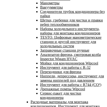
Манометры
Вакуумметры
Соединители трубок кондиционера без
пайки
Щетки, гребенки для чистки и правки
ребер теплообменников
Наборы холодильного инструмента,
наборы для монтажа кондиционеров
TESTO. Цифровые манометрические
станции и другой инструмент для
холодильных систем
Заправочные станции ручные
Анализатор фреона, смотровая колба
Inspector Wigam HVAC
Мойки для кондиционеров Wipcool
Инструмент для работы с R-32
Переходники для фреона
Ниппели, депрессоры, инструмент для
замены ниппелей под давлением
Инструмент для работы с R744 (CO²)
Дренажные помпы Wipcool
Сервис-пакет для чистки
кондиционера
Расходные материалы для монтажа
кондиционеров. Инструмент для монтажа