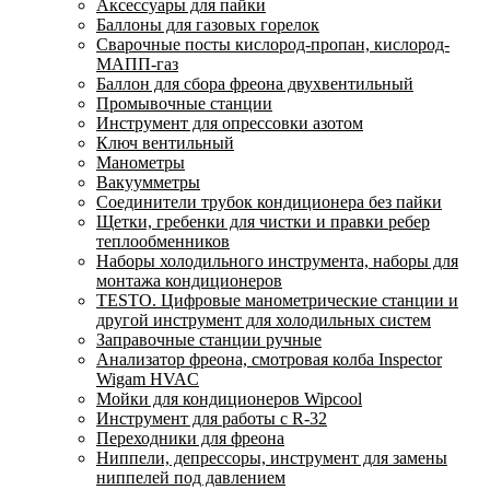
Аксессуары для пайки
Баллоны для газовых горелок
Сварочные посты кислород-пропан, кислород-
МАПП-газ
Баллон для сбора фреона двухвентильный
Промывочные станции
Инструмент для опрессовки азотом
Ключ вентильный
Манометры
Вакуумметры
Соединители трубок кондиционера без пайки
Щетки, гребенки для чистки и правки ребер
теплообменников
Наборы холодильного инструмента, наборы для
монтажа кондиционеров
TESTO. Цифровые манометрические станции и
другой инструмент для холодильных систем
Заправочные станции ручные
Анализатор фреона, смотровая колба Inspector
Wigam HVAC
Мойки для кондиционеров Wipcool
Инструмент для работы с R-32
Переходники для фреона
Ниппели, депрессоры, инструмент для замены
ниппелей под давлением