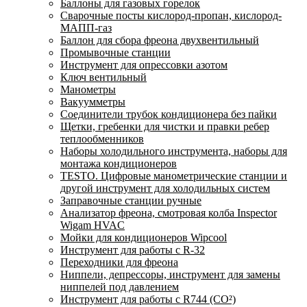
Баллоны для газовых горелок
Сварочные посты кислород-пропан, кислород-
МАПП-газ
Баллон для сбора фреона двухвентильный
Промывочные станции
Инструмент для опрессовки азотом
Ключ вентильный
Манометры
Вакуумметры
Соединители трубок кондиционера без пайки
Щетки, гребенки для чистки и правки ребер
теплообменников
Наборы холодильного инструмента, наборы для
монтажа кондиционеров
TESTO. Цифровые манометрические станции и
другой инструмент для холодильных систем
Заправочные станции ручные
Анализатор фреона, смотровая колба Inspector
Wigam HVAC
Мойки для кондиционеров Wipcool
Инструмент для работы с R-32
Переходники для фреона
Ниппели, депрессоры, инструмент для замены
ниппелей под давлением
Инструмент для работы с R744 (CO²)