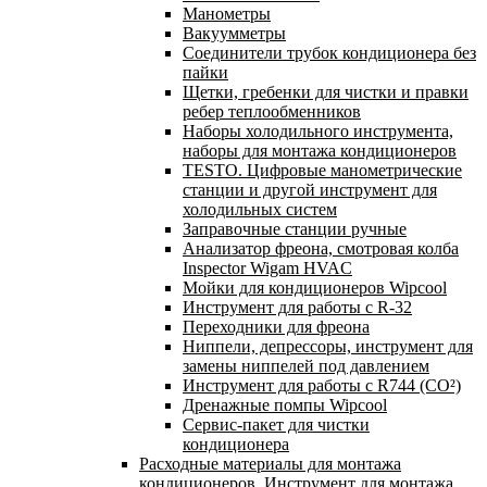
Манометры
Вакуумметры
Соединители трубок кондиционера без
пайки
Щетки, гребенки для чистки и правки
ребер теплообменников
Наборы холодильного инструмента,
наборы для монтажа кондиционеров
TESTO. Цифровые манометрические
станции и другой инструмент для
холодильных систем
Заправочные станции ручные
Анализатор фреона, смотровая колба
Inspector Wigam HVAC
Мойки для кондиционеров Wipcool
Инструмент для работы с R-32
Переходники для фреона
Ниппели, депрессоры, инструмент для
замены ниппелей под давлением
Инструмент для работы с R744 (CO²)
Дренажные помпы Wipcool
Сервис-пакет для чистки
кондиционера
Расходные материалы для монтажа
кондиционеров. Инструмент для монтажа