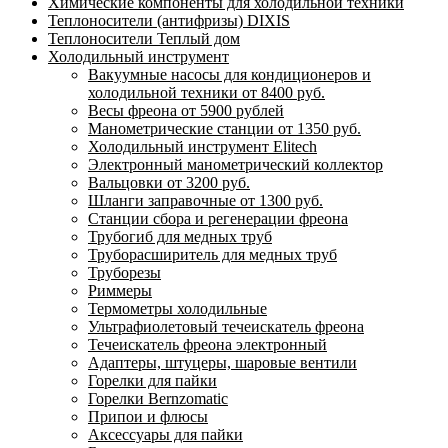
Химические компоненты для холодильной техники
Теплоносители (антифризы) DIXIS
Теплоносители Теплый дом
Холодильный инструмент
Вакуумные насосы для кондиционеров и
холодильной техники от 8400 руб.
Весы фреона от 5900 рублей
Манометрические станции от 1350 руб.
Холодильный инструмент Elitech
Электронный манометрический коллектор
Вальцовки от 3200 руб.
Шланги заправочные от 1300 руб.
Станции сбора и регенерации фреона
Трубогиб для медных труб
Труборасширитель для медных труб
Труборезы
Риммеры
Термометры холодильные
Ультрафиолетовый течеискатель фреона
Течеискатель фреона электронный
Адаптеры, штуцеры, шаровые вентили
Горелки для пайки
Горелки Bernzomatic
Припои и флюсы
Аксессуары для пайки