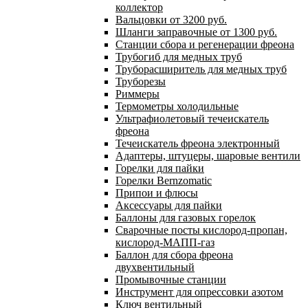
коллектор
Вальцовки от 3200 руб.
Шланги заправочные от 1300 руб.
Станции сбора и регенерации фреона
Трубогиб для медных труб
Труборасширитель для медных труб
Труборезы
Риммеры
Термометры холодильные
Ультрафиолетовый течеискатель
фреона
Течеискатель фреона электронный
Адаптеры, штуцеры, шаровые вентили
Горелки для пайки
Горелки Bernzomatic
Припои и флюсы
Аксессуары для пайки
Баллоны для газовых горелок
Сварочные посты кислород-пропан,
кислород-МАПП-газ
Баллон для сбора фреона
двухвентильный
Промывочные станции
Инструмент для опрессовки азотом
Ключ вентильный