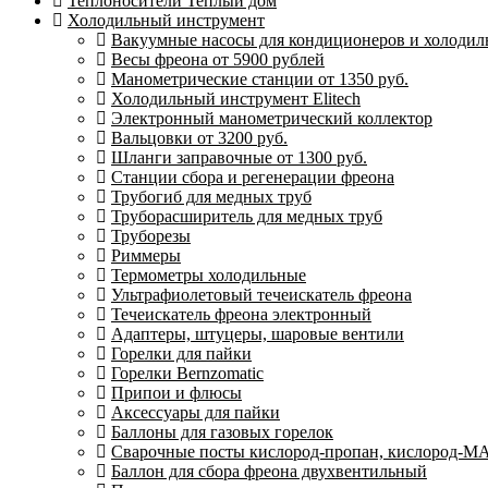
Теплоносители Теплый дом
Холодильный инструмент
Вакуумные насосы для кондиционеров и холодиль
Весы фреона от 5900 рублей
Манометрические станции от 1350 руб.
Холодильный инструмент Elitech
Электронный манометрический коллектор
Вальцовки от 3200 руб.
Шланги заправочные от 1300 руб.
Станции сбора и регенерации фреона
Трубогиб для медных труб
Труборасширитель для медных труб
Труборезы
Риммеры
Термометры холодильные
Ультрафиолетовый течеискатель фреона
Течеискатель фреона электронный
Адаптеры, штуцеры, шаровые вентили
Горелки для пайки
Горелки Bernzomatic
Припои и флюсы
Аксессуары для пайки
Баллоны для газовых горелок
Сварочные посты кислород-пропан, кислород-М
Баллон для сбора фреона двухвентильный