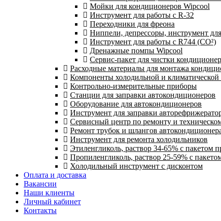
Мойки для кондиционеров Wipcool
Инструмент для работы с R-32
Переходники для фреона
Ниппели, депрессоры, инструмент дл
Инструмент для работы с R744 (CO²)
Дренажные помпы Wipcool
Сервис-пакет для чистки кондиционе
Расходные материалы для монтажа кондици
Компоненты холодильной и климатической
Контрольно-измерительные приборы
Станции для заправки автокондиционеров
Оборудование для автокондиционеров
Инструмент для заправки авторефрижерато
Сервисный центр по ремонту и техническо
Ремонт трубок и шлангов автокондиционера
Инструмент для ремонта холодильников
Этиленгликоль, раствор 34-65% с пакетом 
Пропиленгликоль, раствор 25-59% с пакето
Холодильный инструмент с дисконтом
Оплата и доставка
Вакансии
Наши клиенты
Личный кабинет
Контакты