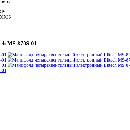
гоном
XIS
 DIXIS
ch MS-870S-01