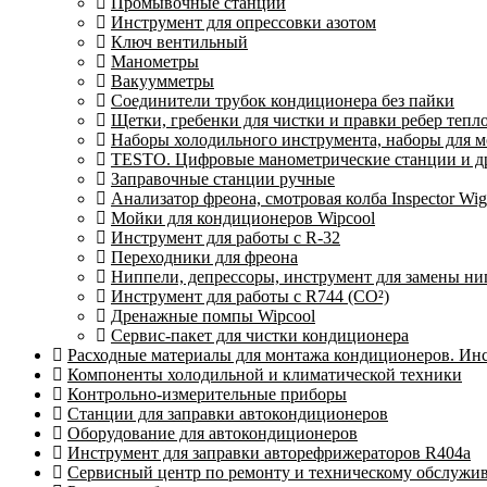
Промывочные станции
Инструмент для опрессовки азотом
Ключ вентильный
Манометры
Вакуумметры
Соединители трубок кондиционера без пайки
Щетки, гребенки для чистки и правки ребер теп
Наборы холодильного инструмента, наборы для 
TESTO. Цифровые манометрические станции и др
Заправочные станции ручные
Анализатор фреона, смотровая колба Inspector 
Мойки для кондиционеров Wipcool
Инструмент для работы с R-32
Переходники для фреона
Ниппели, депрессоры, инструмент для замены ни
Инструмент для работы с R744 (CO²)
Дренажные помпы Wipcool
Сервис-пакет для чистки кондиционера
Расходные материалы для монтажа кондиционеров. Ин
Компоненты холодильной и климатической техники
Контрольно-измерительные приборы
Станции для заправки автокондиционеров
Оборудование для автокондиционеров
Инструмент для заправки авторефрижераторов R404a
Сервисный центр по ремонту и техническому обслужи