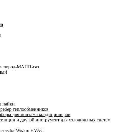
на
и
кислород-МАПП-газ
ьный
з пайки
 ребер теплообменников
аборы для монтажа кондиционеров
анции и другой инструмент для холодильных систем
Inspector Wigam HVAC