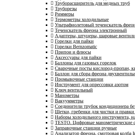
Труборасширитель для медных труб
Труборезы
Риммеры
Термометры холодильные
Ультрафиолетовый течеискатель фрео
Течеискатель фреона электронный
Адаптеры, штуцеры, шаровые вентил
Горелки для пайки
Горелки Bernzomatic
Припои и флюсы
Аксессуары для пайки
Баллоны для газовых горелок
Сварочные посты кислород-пропан, 
Баллон для сбора фреона двухвентил
Промывочные станции
Инструмент для опрессовки азотом
Ключ вентильный
Манометры
Вакуумметры
Соединители трубок кондиционера бе
Щетки, гребенки для чистки и правки
Наборы холодильного инструмента, н
TESTO. Цифровые манометрические ст
Заправочные станции ручные
Анализатор фреона, смотровая колба 