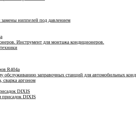
я замены ниппелей под давлением
ра
онеров. Инструмент для монтажа кондиционеров.
 техники
ров R404a
му обслуживанию заправочных станций для автомобильных кон
, сварка аргоном
присадок DIXIS
м присадок DIXIS