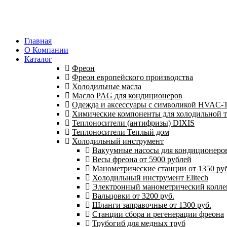
Главная
О Компании
Каталог
Фреон
Фреон европейского производства
Холодильные масла
Масло PAG для кондиционеров
Одежда и аксессуары с символикой HVAC
Химические компоненты для холодильной 
Теплоносители (антифризы) DIXIS
Теплоносители Теплый дом
Холодильный инструмент
Вакуумные насосы для кондиционеров 
Весы фреона от 5900 рублей
Манометрические станции от 1350 руб
Холодильный инструмент Elitech
Электронный манометрический колле
Вальцовки от 3200 руб.
Шланги заправочные от 1300 руб.
Станции сбора и регенерации фреона
Трубогиб для медных труб