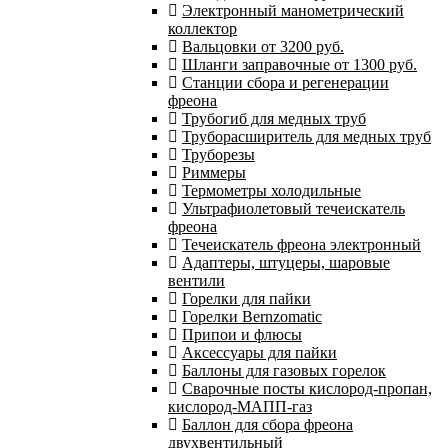
Электронный манометрический
коллектор
Вальцовки от 3200 руб.
Шланги заправочные от 1300 руб.
Станции сбора и регенерации
фреона
Трубогиб для медных труб
Труборасширитель для медных труб
Труборезы
Риммеры
Термометры холодильные
Ультрафиолетовый течеискатель
фреона
Течеискатель фреона электронный
Адаптеры, штуцеры, шаровые
вентили
Горелки для пайки
Горелки Bernzomatic
Припои и флюсы
Аксессуары для пайки
Баллоны для газовых горелок
Сварочные посты кислород-пропан,
кислород-МАПП-газ
Баллон для сбора фреона
двухвентильный