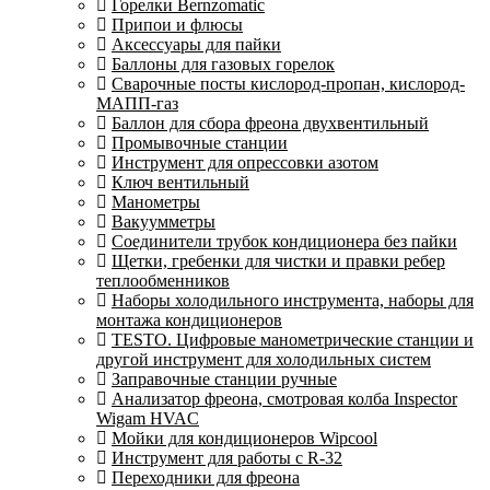
Горелки Bernzomatic
Припои и флюсы
Аксессуары для пайки
Баллоны для газовых горелок
Сварочные посты кислород-пропан, кислород-
МАПП-газ
Баллон для сбора фреона двухвентильный
Промывочные станции
Инструмент для опрессовки азотом
Ключ вентильный
Манометры
Вакуумметры
Соединители трубок кондиционера без пайки
Щетки, гребенки для чистки и правки ребер
теплообменников
Наборы холодильного инструмента, наборы для
монтажа кондиционеров
TESTO. Цифровые манометрические станции и
другой инструмент для холодильных систем
Заправочные станции ручные
Анализатор фреона, смотровая колба Inspector
Wigam HVAC
Мойки для кондиционеров Wipcool
Инструмент для работы с R-32
Переходники для фреона