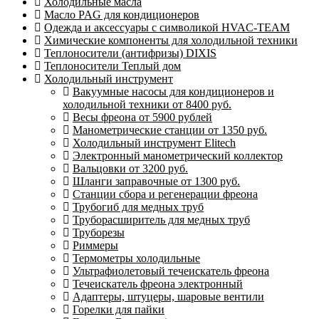
Холодильные масла
Масло PAG для кондиционеров
Одежда и аксессуары с символикой HVAC-TEAM
Химические компоненты для холодильной техники
Теплоносители (антифризы) DIXIS
Теплоносители Теплый дом
Холодильный инструмент
Вакуумные насосы для кондиционеров и
холодильной техники от 8400 руб.
Весы фреона от 5900 рублей
Манометрические станции от 1350 руб.
Холодильный инструмент Elitech
Электронный манометрический коллектор
Вальцовки от 3200 руб.
Шланги заправочные от 1300 руб.
Станции сбора и регенерации фреона
Трубогиб для медных труб
Труборасширитель для медных труб
Труборезы
Риммеры
Термометры холодильные
Ультрафиолетовый течеискатель фреона
Течеискатель фреона электронный
Адаптеры, штуцеры, шаровые вентили
Горелки для пайки