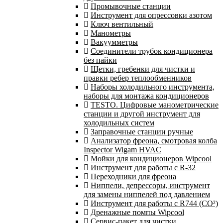
Промывочные станции
Инструмент для опрессовки азотом
Ключ вентильный
Манометры
Вакуумметры
Соединители трубок кондиционера
без пайки
Щетки, гребенки для чистки и
правки ребер теплообменников
Наборы холодильного инструмента,
наборы для монтажа кондиционеров
TESTO. Цифровые манометрические
станции и другой инструмент для
холодильных систем
Заправочные станции ручные
Анализатор фреона, смотровая колба
Inspector Wigam HVAC
Мойки для кондиционеров Wipcool
Инструмент для работы с R-32
Переходники для фреона
Ниппели, депрессоры, инструмент
для замены ниппелей под давлением
Инструмент для работы с R744 (CO²)
Дренажные помпы Wipcool
Сервис-пакет для чистки