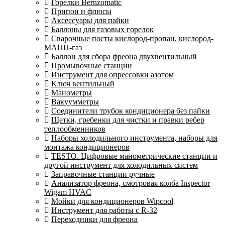
Горелки Bernzomatic
Припои и флюсы
Аксессуары для пайки
Баллоны для газовых горелок
Сварочные посты кислород-пропан, кислород-
МАПП-газ
Баллон для сбора фреона двухвентильный
Промывочные станции
Инструмент для опрессовки азотом
Ключ вентильный
Манометры
Вакуумметры
Соединители трубок кондиционера без пайки
Щетки, гребенки для чистки и правки ребер
теплообменников
Наборы холодильного инструмента, наборы для
монтажа кондиционеров
TESTO. Цифровые манометрические станции и
другой инструмент для холодильных систем
Заправочные станции ручные
Анализатор фреона, смотровая колба Inspector
Wigam HVAC
Мойки для кондиционеров Wipcool
Инструмент для работы с R-32
Переходники для фреона