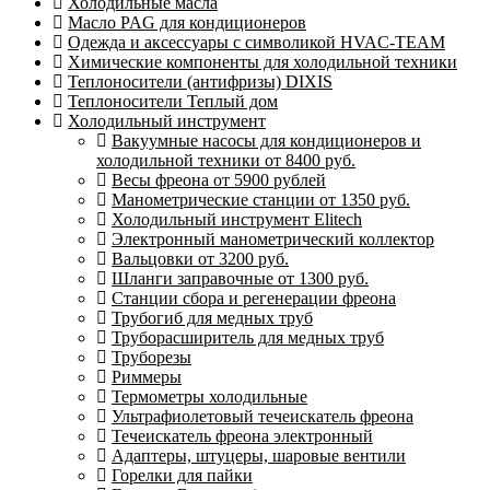
Холодильные масла
Масло PAG для кондиционеров
Одежда и аксессуары с символикой HVAC-TEAM
Химические компоненты для холодильной техники
Теплоносители (антифризы) DIXIS
Теплоносители Теплый дом
Холодильный инструмент
Вакуумные насосы для кондиционеров и
холодильной техники от 8400 руб.
Весы фреона от 5900 рублей
Манометрические станции от 1350 руб.
Холодильный инструмент Elitech
Электронный манометрический коллектор
Вальцовки от 3200 руб.
Шланги заправочные от 1300 руб.
Станции сбора и регенерации фреона
Трубогиб для медных труб
Труборасширитель для медных труб
Труборезы
Риммеры
Термометры холодильные
Ультрафиолетовый течеискатель фреона
Течеискатель фреона электронный
Адаптеры, штуцеры, шаровые вентили
Горелки для пайки