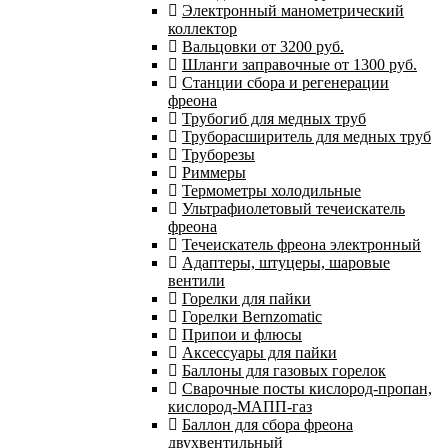
Электронный манометрический
коллектор
Вальцовки от 3200 руб.
Шланги заправочные от 1300 руб.
Станции сбора и регенерации
фреона
Трубогиб для медных труб
Труборасширитель для медных труб
Труборезы
Риммеры
Термометры холодильные
Ультрафиолетовый течеискатель
фреона
Течеискатель фреона электронный
Адаптеры, штуцеры, шаровые
вентили
Горелки для пайки
Горелки Bernzomatic
Припои и флюсы
Аксессуары для пайки
Баллоны для газовых горелок
Сварочные посты кислород-пропан,
кислород-МАПП-газ
Баллон для сбора фреона
двухвентильный