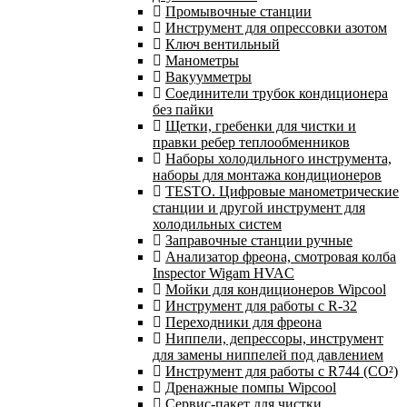
Промывочные станции
Инструмент для опрессовки азотом
Ключ вентильный
Манометры
Вакуумметры
Соединители трубок кондиционера
без пайки
Щетки, гребенки для чистки и
правки ребер теплообменников
Наборы холодильного инструмента,
наборы для монтажа кондиционеров
TESTO. Цифровые манометрические
станции и другой инструмент для
холодильных систем
Заправочные станции ручные
Анализатор фреона, смотровая колба
Inspector Wigam HVAC
Мойки для кондиционеров Wipcool
Инструмент для работы с R-32
Переходники для фреона
Ниппели, депрессоры, инструмент
для замены ниппелей под давлением
Инструмент для работы с R744 (CO²)
Дренажные помпы Wipcool
Сервис-пакет для чистки