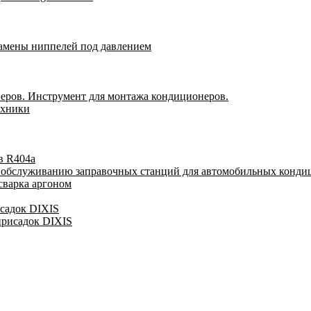
замены ниппелей под давлением
еров. Инструмент для монтажа кондиционеров.
ехники
в R404a
у обслуживанию заправочных станций для автомобильных конди
сварка аргоном
исадок DIXIS
присадок DIXIS