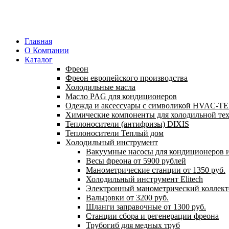
Главная
О Компании
Каталог
Фреон
Фреон европейского производства
Холодильные масла
Масло PAG для кондиционеров
Одежда и аксессуары с символикой HVAC-
Химические компоненты для холодильной те
Теплоносители (антифризы) DIXIS
Теплоносители Теплый дом
Холодильный инструмент
Вакуумные насосы для кондиционеров и
Весы фреона от 5900 рублей
Манометрические станции от 1350 руб.
Холодильный инструмент Elitech
Электронный манометрический коллект
Вальцовки от 3200 руб.
Шланги заправочные от 1300 руб.
Станции сбора и регенерации фреона
Трубогиб для медных труб