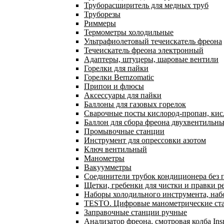
Труборасширитель для медных труб
Труборезы
Риммеры
Термометры холодильные
Ультрафиолетовый течеискатель фреона
Течеискатель фреона электронный
Адаптеры, штуцеры, шаровые вентили
Горелки для пайки
Горелки Bernzomatic
Припои и флюсы
Аксессуары для пайки
Баллоны для газовых горелок
Сварочные посты кислород-пропан, ки
Баллон для сбора фреона двухвентильн
Промывочные станции
Инструмент для опрессовки азотом
Ключ вентильный
Манометры
Вакуумметры
Соединители трубок кондиционера без 
Щетки, гребенки для чистки и правки р
Наборы холодильного инструмента, наб
TESTO. Цифровые манометрические ста
Заправочные станции ручные
Анализатор фреона, смотровая колба In