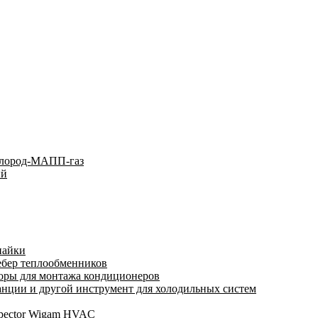
слород-МАПП-газ
ый
пайки
ебер теплообменников
оры для монтажа кондиционеров
нции и другой инструмент для холодильных систем
spector Wigam HVAC