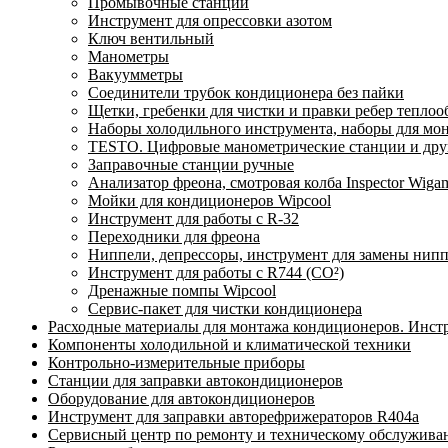
Промывочные станции
Инструмент для опрессовки азотом
Ключ вентильный
Манометры
Вакуумметры
Соединители трубок кондиционера без пайки
Щетки, гребенки для чистки и правки ребер тепло
Наборы холодильного инструмента, наборы для мо
TESTO. Цифровые манометрические станции и друг
Заправочные станции ручные
Анализатор фреона, смотровая колба Inspector Wi
Мойки для кондиционеров Wipcool
Инструмент для работы с R-32
Переходники для фреона
Ниппели, депрессоры, инструмент для замены нип
Инструмент для работы с R744 (CO²)
Дренажные помпы Wipcool
Сервис-пакет для чистки кондиционера
Расходные материалы для монтажа кондиционеров. Инст
Компоненты холодильной и климатической техники
Контрольно-измерительные приборы
Станции для заправки автокондиционеров
Оборудование для автокондиционеров
Инструмент для заправки авторефрижераторов R404a
Сервисный центр по ремонту и техническому обслужива