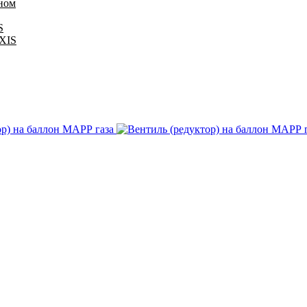
оном
S
IXIS