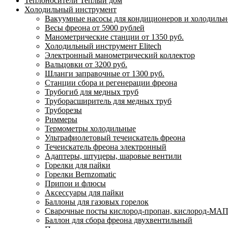
Теплоносители Теплый дом
Холодильный инструмент
Вакуумные насосы для кондиционеров и холодильно
Весы фреона от 5900 рублей
Манометрические станции от 1350 руб.
Холодильный инструмент Elitech
Электронный манометрический коллектор
Вальцовки от 3200 руб.
Шланги заправочные от 1300 руб.
Станции сбора и регенерации фреона
Трубогиб для медных труб
Труборасширитель для медных труб
Труборезы
Риммеры
Термометры холодильные
Ультрафиолетовый течеискатель фреона
Течеискатель фреона электронный
Адаптеры, штуцеры, шаровые вентили
Горелки для пайки
Горелки Bernzomatic
Припои и флюсы
Аксессуары для пайки
Баллоны для газовых горелок
Сварочные посты кислород-пропан, кислород-МАП
Баллон для сбора фреона двухвентильный