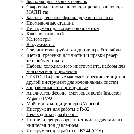
Баллоны для газовых горелок
Сварочные посты кислород-пропан, кислород-
МАПП-газ
Баллон для сбора фреона двухвентильный
Промывочные станции
Инструмент для опрессовки азотом
Ключ вентильный
Манометры
Вакуумметры
Соединители трубок кондиционера без пайки
Щетки, гребенки для чистки и правки ребер
теплообменников
Наборы холодильного инструмента, наборы для
монтажа кондиционеров
TESTO. Цифровые манометрические станции и
другой инструмент для холодильных систем
Заправочные станции ручные
Анализатор фреона, смотровая колба Inspector
Wigam HVAC
Мойки для кондиционеров Wipcool
Инструмент для работы с R-32
Переходники для фреона
Ниппели, депрессоры, инструмент для замены
ниппелей под давлением
Инструмент для работы с R744 (CO²)