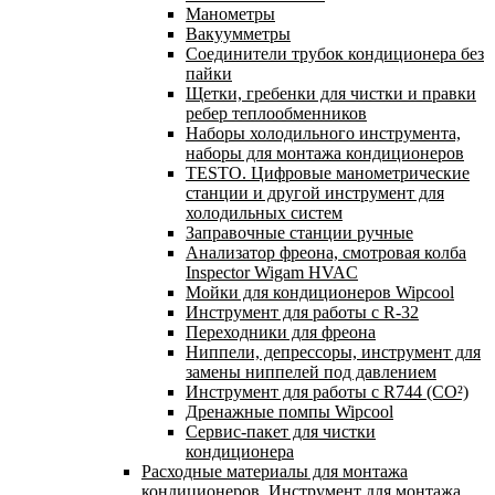
Манометры
Вакуумметры
Соединители трубок кондиционера без
пайки
Щетки, гребенки для чистки и правки
ребер теплообменников
Наборы холодильного инструмента,
наборы для монтажа кондиционеров
TESTO. Цифровые манометрические
станции и другой инструмент для
холодильных систем
Заправочные станции ручные
Анализатор фреона, смотровая колба
Inspector Wigam HVAC
Мойки для кондиционеров Wipcool
Инструмент для работы с R-32
Переходники для фреона
Ниппели, депрессоры, инструмент для
замены ниппелей под давлением
Инструмент для работы с R744 (CO²)
Дренажные помпы Wipcool
Сервис-пакет для чистки
кондиционера
Расходные материалы для монтажа
кондиционеров. Инструмент для монтажа