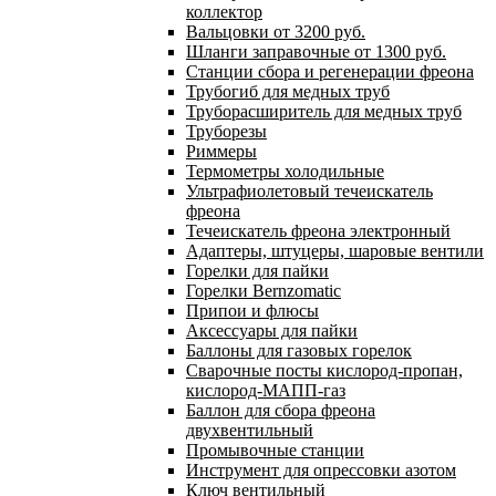
коллектор
Вальцовки от 3200 руб.
Шланги заправочные от 1300 руб.
Станции сбора и регенерации фреона
Трубогиб для медных труб
Труборасширитель для медных труб
Труборезы
Риммеры
Термометры холодильные
Ультрафиолетовый течеискатель
фреона
Течеискатель фреона электронный
Адаптеры, штуцеры, шаровые вентили
Горелки для пайки
Горелки Bernzomatic
Припои и флюсы
Аксессуары для пайки
Баллоны для газовых горелок
Сварочные посты кислород-пропан,
кислород-МАПП-газ
Баллон для сбора фреона
двухвентильный
Промывочные станции
Инструмент для опрессовки азотом
Ключ вентильный