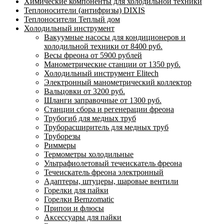
Химические компоненты для холодильной техники
Теплоносители (антифризы) DIXIS
Теплоносители Теплый дом
Холодильный инструмент
Вакуумные насосы для кондиционеров и
холодильной техники от 8400 руб.
Весы фреона от 5900 рублей
Манометрические станции от 1350 руб.
Холодильный инструмент Elitech
Электронный манометрический коллектор
Вальцовки от 3200 руб.
Шланги заправочные от 1300 руб.
Станции сбора и регенерации фреона
Трубогиб для медных труб
Труборасширитель для медных труб
Труборезы
Риммеры
Термометры холодильные
Ультрафиолетовый течеискатель фреона
Течеискатель фреона электронный
Адаптеры, штуцеры, шаровые вентили
Горелки для пайки
Горелки Bernzomatic
Припои и флюсы
Аксессуары для пайки