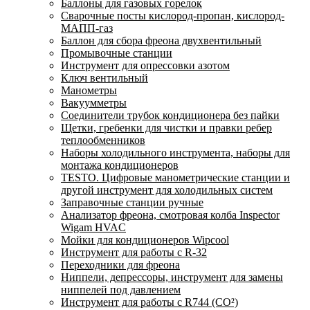
Баллоны для газовых горелок
Сварочные посты кислород-пропан, кислород-
МАПП-газ
Баллон для сбора фреона двухвентильный
Промывочные станции
Инструмент для опрессовки азотом
Ключ вентильный
Манометры
Вакуумметры
Соединители трубок кондиционера без пайки
Щетки, гребенки для чистки и правки ребер
теплообменников
Наборы холодильного инструмента, наборы для
монтажа кондиционеров
TESTO. Цифровые манометрические станции и
другой инструмент для холодильных систем
Заправочные станции ручные
Анализатор фреона, смотровая колба Inspector
Wigam HVAC
Мойки для кондиционеров Wipcool
Инструмент для работы с R-32
Переходники для фреона
Ниппели, депрессоры, инструмент для замены
ниппелей под давлением
Инструмент для работы с R744 (CO²)