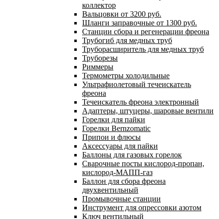
коллектор
Вальцовки от 3200 руб.
Шланги заправочные от 1300 руб.
Станции сбора и регенерации фреона
Трубогиб для медных труб
Труборасширитель для медных труб
Труборезы
Риммеры
Термометры холодильные
Ультрафиолетовый течеискатель
фреона
Течеискатель фреона электронный
Адаптеры, штуцеры, шаровые вентили
Горелки для пайки
Горелки Bernzomatic
Припои и флюсы
Аксессуары для пайки
Баллоны для газовых горелок
Сварочные посты кислород-пропан,
кислород-МАПП-газ
Баллон для сбора фреона
двухвентильный
Промывочные станции
Инструмент для опрессовки азотом
Ключ вентильный