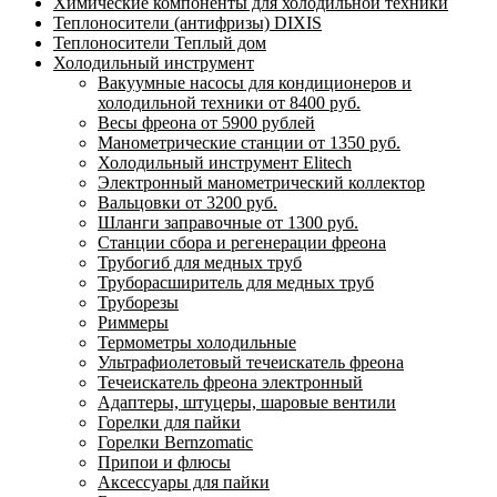
Химические компоненты для холодильной техники
Теплоносители (антифризы) DIXIS
Теплоносители Теплый дом
Холодильный инструмент
Вакуумные насосы для кондиционеров и
холодильной техники от 8400 руб.
Весы фреона от 5900 рублей
Манометрические станции от 1350 руб.
Холодильный инструмент Elitech
Электронный манометрический коллектор
Вальцовки от 3200 руб.
Шланги заправочные от 1300 руб.
Станции сбора и регенерации фреона
Трубогиб для медных труб
Труборасширитель для медных труб
Труборезы
Риммеры
Термометры холодильные
Ультрафиолетовый течеискатель фреона
Течеискатель фреона электронный
Адаптеры, штуцеры, шаровые вентили
Горелки для пайки
Горелки Bernzomatic
Припои и флюсы
Аксессуары для пайки