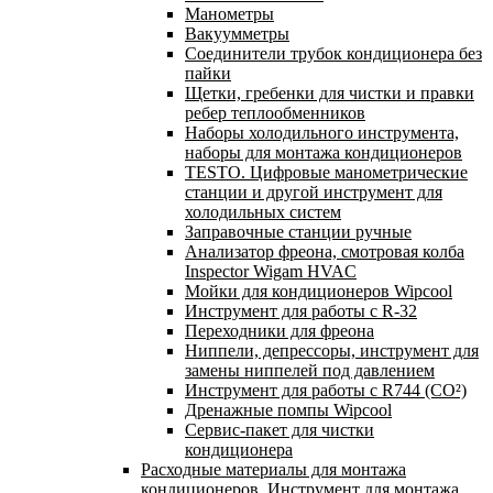
Манометры
Вакуумметры
Соединители трубок кондиционера без
пайки
Щетки, гребенки для чистки и правки
ребер теплообменников
Наборы холодильного инструмента,
наборы для монтажа кондиционеров
TESTO. Цифровые манометрические
станции и другой инструмент для
холодильных систем
Заправочные станции ручные
Анализатор фреона, смотровая колба
Inspector Wigam HVAC
Мойки для кондиционеров Wipcool
Инструмент для работы с R-32
Переходники для фреона
Ниппели, депрессоры, инструмент для
замены ниппелей под давлением
Инструмент для работы с R744 (CO²)
Дренажные помпы Wipcool
Сервис-пакет для чистки
кондиционера
Расходные материалы для монтажа
кондиционеров. Инструмент для монтажа