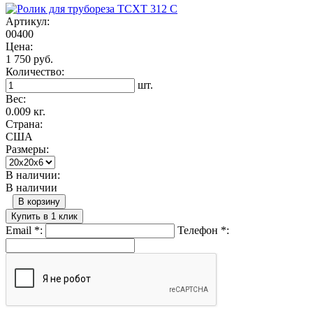
Артикул:
00400
Цена:
1 750 руб.
Количество:
шт.
Вес:
0.009 кг.
Страна:
США
Размеры:
В наличии:
В наличии
В корзину
Купить в 1 клик
Email
*
:
Телефон
*
: