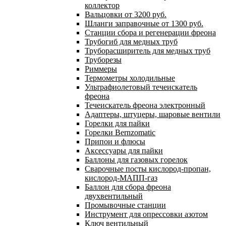
коллектор
Вальцовки от 3200 руб.
Шланги заправочные от 1300 руб.
Станции сбора и регенерации фреона
Трубогиб для медных труб
Труборасширитель для медных труб
Труборезы
Риммеры
Термометры холодильные
Ультрафиолетовый течеискатель
фреона
Течеискатель фреона электронный
Адаптеры, штуцеры, шаровые вентили
Горелки для пайки
Горелки Bernzomatic
Припои и флюсы
Аксессуары для пайки
Баллоны для газовых горелок
Сварочные посты кислород-пропан,
кислород-МАПП-газ
Баллон для сбора фреона
двухвентильный
Промывочные станции
Инструмент для опрессовки азотом
Ключ вентильный