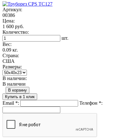
Артикул:
00386
Цена:
1 600 руб.
Количество:
шт.
Вес:
0.09 кг.
Страна:
США
Размеры:
В наличии:
В наличии
В корзину
Купить в 1 клик
Email
*
:
Телефон
*
: