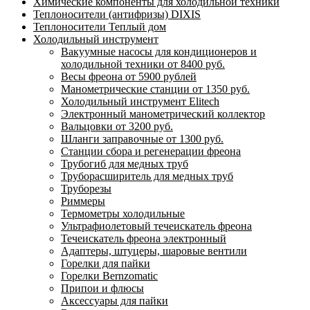
Химические компоненты для холодильной техники
Теплоносители (антифризы) DIXIS
Теплоносители Теплый дом
Холодильный инструмент
Вакуумные насосы для кондиционеров и
холодильной техники от 8400 руб.
Весы фреона от 5900 рублей
Манометрические станции от 1350 руб.
Холодильный инструмент Elitech
Электронный манометрический коллектор
Вальцовки от 3200 руб.
Шланги заправочные от 1300 руб.
Станции сбора и регенерации фреона
Трубогиб для медных труб
Труборасширитель для медных труб
Труборезы
Риммеры
Термометры холодильные
Ультрафиолетовый течеискатель фреона
Течеискатель фреона электронный
Адаптеры, штуцеры, шаровые вентили
Горелки для пайки
Горелки Bernzomatic
Припои и флюсы
Аксессуары для пайки