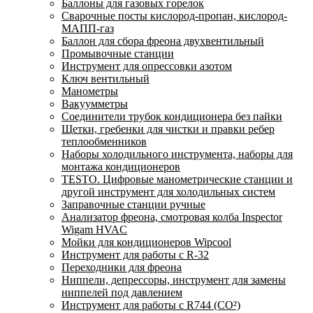
Баллоны для газовых горелок
Сварочные посты кислород-пропан, кислород-
МАПП-газ
Баллон для сбора фреона двухвентильный
Промывочные станции
Инструмент для опрессовки азотом
Ключ вентильный
Манометры
Вакуумметры
Соединители трубок кондиционера без пайки
Щетки, гребенки для чистки и правки ребер
теплообменников
Наборы холодильного инструмента, наборы для
монтажа кондиционеров
TESTO. Цифровые манометрические станции и
другой инструмент для холодильных систем
Заправочные станции ручные
Анализатор фреона, смотровая колба Inspector
Wigam HVAC
Мойки для кондиционеров Wipcool
Инструмент для работы с R-32
Переходники для фреона
Ниппели, депрессоры, инструмент для замены
ниппелей под давлением
Инструмент для работы с R744 (CO²)