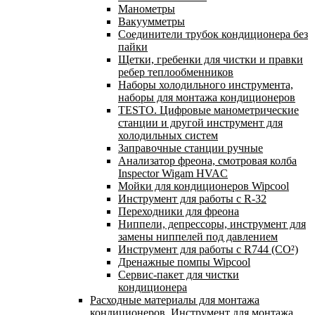
Манометры
Вакуумметры
Соединители трубок кондиционера без
пайки
Щетки, гребенки для чистки и правки
ребер теплообменников
Наборы холодильного инструмента,
наборы для монтажа кондиционеров
TESTO. Цифровые манометрические
станции и другой инструмент для
холодильных систем
Заправочные станции ручные
Анализатор фреона, смотровая колба
Inspector Wigam HVAC
Мойки для кондиционеров Wipcool
Инструмент для работы с R-32
Переходники для фреона
Ниппели, депрессоры, инструмент для
замены ниппелей под давлением
Инструмент для работы с R744 (CO²)
Дренажные помпы Wipcool
Сервис-пакет для чистки
кондиционера
Расходные материалы для монтажа
кондиционеров. Инструмент для монтажа