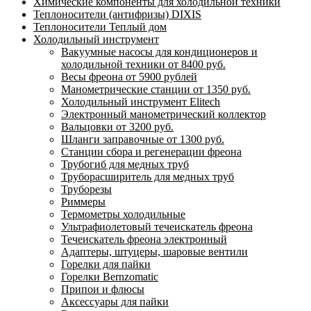
Химические компоненты для холодильной техники
Теплоносители (антифризы) DIXIS
Теплоносители Теплый дом
Холодильный инструмент
Вакуумные насосы для кондиционеров и
холодильной техники от 8400 руб.
Весы фреона от 5900 рублей
Манометрические станции от 1350 руб.
Холодильный инструмент Elitech
Электронный манометрический коллектор
Вальцовки от 3200 руб.
Шланги заправочные от 1300 руб.
Станции сбора и регенерации фреона
Трубогиб для медных труб
Труборасширитель для медных труб
Труборезы
Риммеры
Термометры холодильные
Ультрафиолетовый течеискатель фреона
Течеискатель фреона электронный
Адаптеры, штуцеры, шаровые вентили
Горелки для пайки
Горелки Bernzomatic
Припои и флюсы
Аксессуары для пайки