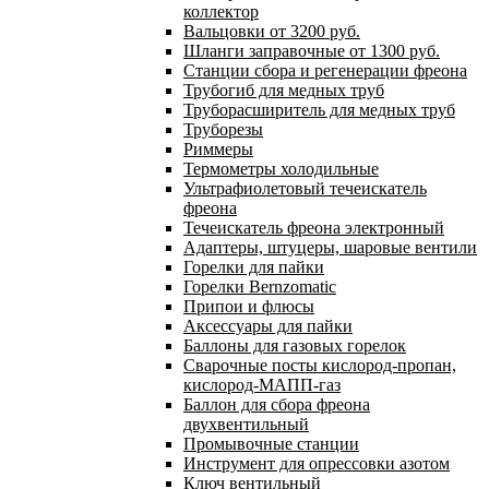
коллектор
Вальцовки от 3200 руб.
Шланги заправочные от 1300 руб.
Станции сбора и регенерации фреона
Трубогиб для медных труб
Труборасширитель для медных труб
Труборезы
Риммеры
Термометры холодильные
Ультрафиолетовый течеискатель
фреона
Течеискатель фреона электронный
Адаптеры, штуцеры, шаровые вентили
Горелки для пайки
Горелки Bernzomatic
Припои и флюсы
Аксессуары для пайки
Баллоны для газовых горелок
Сварочные посты кислород-пропан,
кислород-МАПП-газ
Баллон для сбора фреона
двухвентильный
Промывочные станции
Инструмент для опрессовки азотом
Ключ вентильный