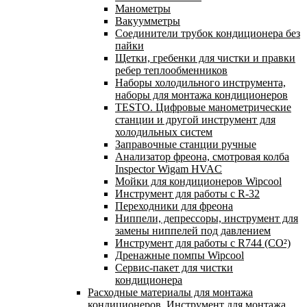
Манометры
Вакуумметры
Соединители трубок кондиционера без
пайки
Щетки, гребенки для чистки и правки
ребер теплообменников
Наборы холодильного инструмента,
наборы для монтажа кондиционеров
TESTO. Цифровые манометрические
станции и другой инструмент для
холодильных систем
Заправочные станции ручные
Анализатор фреона, смотровая колба
Inspector Wigam HVAC
Мойки для кондиционеров Wipcool
Инструмент для работы с R-32
Переходники для фреона
Ниппели, депрессоры, инструмент для
замены ниппелей под давлением
Инструмент для работы с R744 (CO²)
Дренажные помпы Wipcool
Сервис-пакет для чистки
кондиционера
Расходные материалы для монтажа
кондиционеров. Инструмент для монтажа