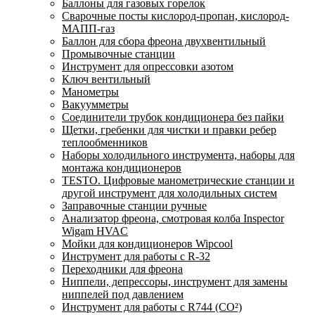
Баллоны для газовых горелок
Сварочные посты кислород-пропан, кислород-
МАПП-газ
Баллон для сбора фреона двухвентильный
Промывочные станции
Инструмент для опрессовки азотом
Ключ вентильный
Манометры
Вакуумметры
Соединители трубок кондиционера без пайки
Щетки, гребенки для чистки и правки ребер
теплообменников
Наборы холодильного инструмента, наборы для
монтажа кондиционеров
TESTO. Цифровые манометрические станции и
другой инструмент для холодильных систем
Заправочные станции ручные
Анализатор фреона, смотровая колба Inspector
Wigam HVAC
Мойки для кондиционеров Wipcool
Инструмент для работы с R-32
Переходники для фреона
Ниппели, депрессоры, инструмент для замены
ниппелей под давлением
Инструмент для работы с R744 (CO²)