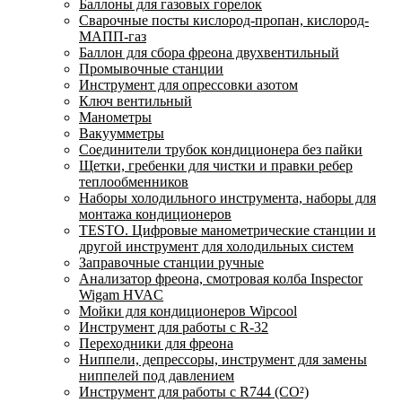
Баллоны для газовых горелок
Сварочные посты кислород-пропан, кислород-
МАПП-газ
Баллон для сбора фреона двухвентильный
Промывочные станции
Инструмент для опрессовки азотом
Ключ вентильный
Манометры
Вакуумметры
Соединители трубок кондиционера без пайки
Щетки, гребенки для чистки и правки ребер
теплообменников
Наборы холодильного инструмента, наборы для
монтажа кондиционеров
TESTO. Цифровые манометрические станции и
другой инструмент для холодильных систем
Заправочные станции ручные
Анализатор фреона, смотровая колба Inspector
Wigam HVAC
Мойки для кондиционеров Wipcool
Инструмент для работы с R-32
Переходники для фреона
Ниппели, депрессоры, инструмент для замены
ниппелей под давлением
Инструмент для работы с R744 (CO²)