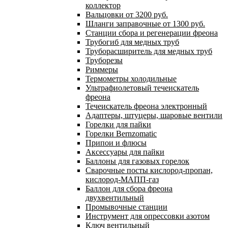
коллектор
Вальцовки от 3200 руб.
Шланги заправочные от 1300 руб.
Станции сбора и регенерации фреона
Трубогиб для медных труб
Труборасширитель для медных труб
Труборезы
Риммеры
Термометры холодильные
Ультрафиолетовый течеискатель
фреона
Течеискатель фреона электронный
Адаптеры, штуцеры, шаровые вентили
Горелки для пайки
Горелки Bernzomatic
Припои и флюсы
Аксессуары для пайки
Баллоны для газовых горелок
Сварочные посты кислород-пропан,
кислород-МАПП-газ
Баллон для сбора фреона
двухвентильный
Промывочные станции
Инструмент для опрессовки азотом
Ключ вентильный