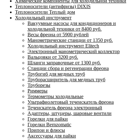
Химические компоненты для холодильной техники
Теплоносители (антифризы) DIXIS
Теплоносители Теплый дом
Холодильный инструмент
Вакуумные насосы для кондиционеров и
холодильной техники от 8400 руб.
Весы фреона от 5900 рублей
Манометрические станции от 1350 руб.
Холодильный инструмент Elitech
Электронный манометрический коллектор
Вальцовки от 3200 руб.
Шланги заправочные от 1300 руб.
Станции сбора и регенерации фреона
Трубогиб для медных труб
Труборасширитель для медных труб
Труборезы
Риммеры
Термометры холодильные
Ультрафиолетовый течеискатель фреона
Течеискатель фреона электронный
Адаптеры, штуцеры, шаровые вентили
Горелки для пайки
Горелки Bernzomatic
Припои и флюсы
Аксессуары для пайки