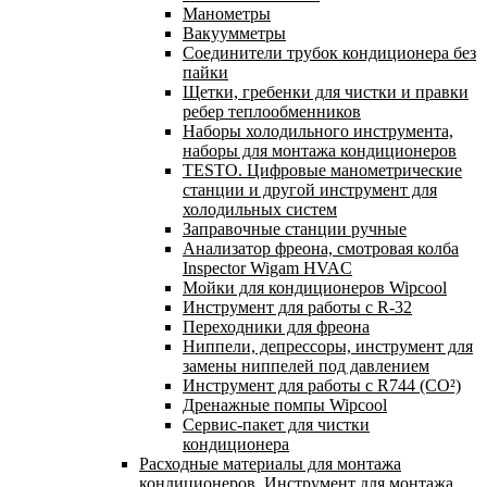
Манометры
Вакуумметры
Соединители трубок кондиционера без
пайки
Щетки, гребенки для чистки и правки
ребер теплообменников
Наборы холодильного инструмента,
наборы для монтажа кондиционеров
TESTO. Цифровые манометрические
станции и другой инструмент для
холодильных систем
Заправочные станции ручные
Анализатор фреона, смотровая колба
Inspector Wigam HVAC
Мойки для кондиционеров Wipcool
Инструмент для работы с R-32
Переходники для фреона
Ниппели, депрессоры, инструмент для
замены ниппелей под давлением
Инструмент для работы с R744 (CO²)
Дренажные помпы Wipcool
Сервис-пакет для чистки
кондиционера
Расходные материалы для монтажа
кондиционеров. Инструмент для монтажа