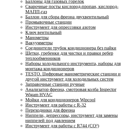
Баллоны для газовых горелок
Сварочные посты кислород-пропан, кислород-
МАПП-газ
Баллон для сбора фреона двухвентильный
Промывочные станции
Инструмент для опрессовки азотом
Ключ вентильный
Манометры
Вакуумметры
Соединители трубок кондиционера без пайки
Щетки, гребенки для чистки и правки ребер
теплообменников
Наборы холодильного инструмента, наборы для
монтажа кондиционеров
TESTO. Цифровые манометрические станции и
другой инструмент для холодильных систем
Заправочные станции ручные
Анализатор фреона, смотровая колба Inspector
Wigam HVAC
Мойки для кондиционеров Wipcool
Инструмент для работы с R-32
Переходники для фреона
Ниппели, депрессоры, инструмент для замены
ниппелей под давлением
Инструмент для работы с R744 (CO²)