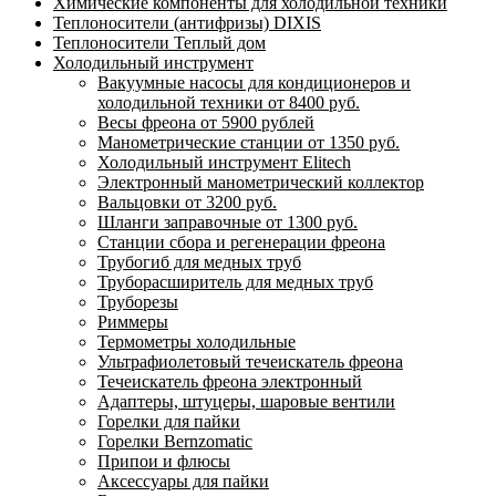
Химические компоненты для холодильной техники
Теплоносители (антифризы) DIXIS
Теплоносители Теплый дом
Холодильный инструмент
Вакуумные насосы для кондиционеров и
холодильной техники от 8400 руб.
Весы фреона от 5900 рублей
Манометрические станции от 1350 руб.
Холодильный инструмент Elitech
Электронный манометрический коллектор
Вальцовки от 3200 руб.
Шланги заправочные от 1300 руб.
Станции сбора и регенерации фреона
Трубогиб для медных труб
Труборасширитель для медных труб
Труборезы
Риммеры
Термометры холодильные
Ультрафиолетовый течеискатель фреона
Течеискатель фреона электронный
Адаптеры, штуцеры, шаровые вентили
Горелки для пайки
Горелки Bernzomatic
Припои и флюсы
Аксессуары для пайки