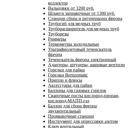
коллектор
Вальцовки от 3200 руб.
Шланги заправочные от 1300 руб.
Станции сбора и регенерации фреона
Трубогиб для медных труб
Труборасширитель для медных труб
Труборезы
Риммеры
Термометры холодильные
Ультрафиолетовый течеискатель
фреона
Течеискатель фреона электронный
Адаптеры, штуцеры, шаровые вентили
Горелки для пайки
Горелки Bernzomatic
Припои и флюсы
Аксессуары для пайки
Баллоны для газовых горелок
Сварочные посты кислород-пропан,
кислород-МАПП-газ
Баллон для сбора фреона
двухвентильный
Промывочные станции
Инструмент для опрессовки азотом
Ключ вентильный