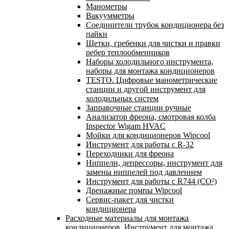
Манометры
Вакуумметры
Соединители трубок кондиционера без
пайки
Щетки, гребенки для чистки и правки
ребер теплообменников
Наборы холодильного инструмента,
наборы для монтажа кондиционеров
TESTO. Цифровые манометрические
станции и другой инструмент для
холодильных систем
Заправочные станции ручные
Анализатор фреона, смотровая колба
Inspector Wigam HVAC
Мойки для кондиционеров Wipcool
Инструмент для работы с R-32
Переходники для фреона
Ниппели, депрессоры, инструмент для
замены ниппелей под давлением
Инструмент для работы с R744 (CO²)
Дренажные помпы Wipcool
Сервис-пакет для чистки
кондиционера
Расходные материалы для монтажа
кондиционеров. Инструмент для монтажа