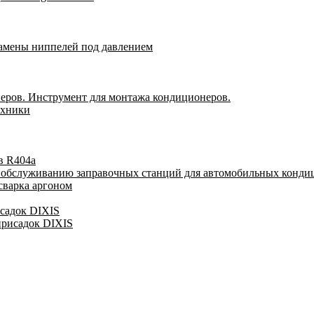
замены ниппелей под давлением
еров. Инструмент для монтажа кондиционеров.
ехники
в R404a
у обслуживанию заправочных станций для автомобильных конди
сварка аргоном
исадок DIXIS
присадок DIXIS