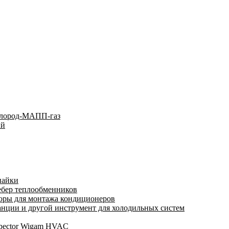
слород-МАПП-газ
ый
пайки
ебер теплообменников
оры для монтажа кондиционеров
нции и другой инструмент для холодильных систем
spector Wigam HVAC