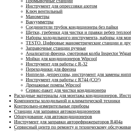
Промывочные станции
Инструмент для опрессовки азотом
Ключ вентильный
Манометры
Вакуумметры
Соединители трубок кондиционера без пайки
Щетки, гребенки для чистки и правки ребер тепло
Наборы холодильного инструмента, наборы для мо
TESTO. Цифровые манометрические станции и друг
Заправочные станции ручные
Анализатор фреона, смотровая колба Inspector Wi
Мойки для кондиционеров Wipcool
Инструмент для работы с R-32
Переходники для фреона
Ниппели, депрессоры, инструмент для замены нип
Инструмент для работы с R744 (CO²)
Дренажные помпы Wipcool
Сервис-пакет для чистки кондиционера
Расходные материалы для монтажа кондиционеров. Инст
Компоненты холодильной и климатической техники
Контрольно-измерительные приборы
Станции для заправки автокондиционеров
Оборудование для автокондиционеров
Инструмент для заправки авторефрижераторов R404a
Сервисный центр по ремонту и техническому обслужива