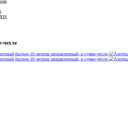
оном
S
IXIS
е-чехле