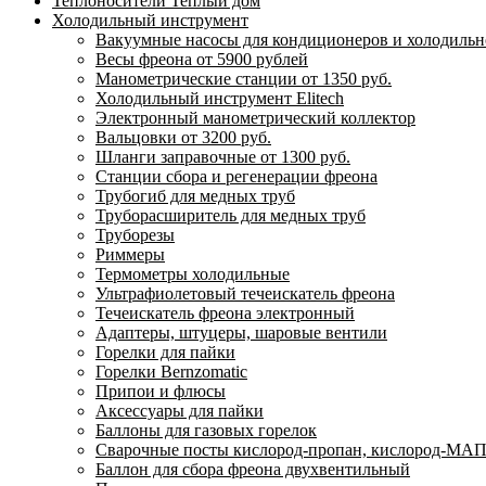
Теплоносители Теплый дом
Холодильный инструмент
Вакуумные насосы для кондиционеров и холодильно
Весы фреона от 5900 рублей
Манометрические станции от 1350 руб.
Холодильный инструмент Elitech
Электронный манометрический коллектор
Вальцовки от 3200 руб.
Шланги заправочные от 1300 руб.
Станции сбора и регенерации фреона
Трубогиб для медных труб
Труборасширитель для медных труб
Труборезы
Риммеры
Термометры холодильные
Ультрафиолетовый течеискатель фреона
Течеискатель фреона электронный
Адаптеры, штуцеры, шаровые вентили
Горелки для пайки
Горелки Bernzomatic
Припои и флюсы
Аксессуары для пайки
Баллоны для газовых горелок
Сварочные посты кислород-пропан, кислород-МАП
Баллон для сбора фреона двухвентильный