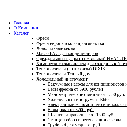
Главная
О Компании
Каталог
Фреон
Фреон европейского производства
Холодильные масла
Масло PAG для кондиционеров
Одежда и аксессуары с символикой HVAC-
Химические компоненты для холодильной те
Теплоносители (антифризы) DIXIS
Теплоносители Теплый дом
Холодильный инструмент
Вакуумные насосы для кондиционеров и
Весы фреона от 5900 рублей
Манометрические станции от 1350 руб.
Холодильный инструмент Elitech
Электронный манометрический коллект
Вальцовки от 3200 руб.
Шланги заправочные от 1300 руб.
Станции сбора и регенерации фреона
Трубогиб для медных труб