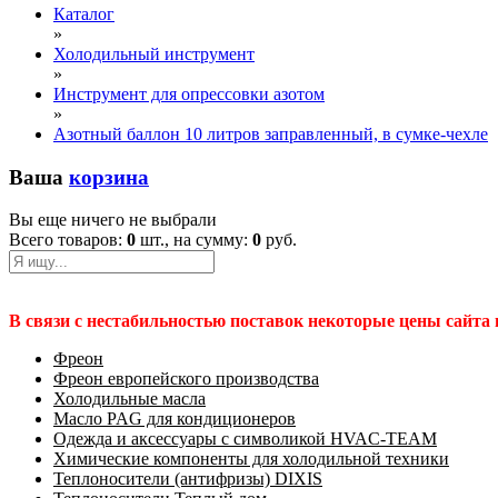
Каталог
»
Холодильный инструмент
»
Инструмент для опрессовки азотом
»
Азотный баллон 10 литров заправленный, в сумке-чехле
Ваша
корзина
Вы еще ничего не выбрали
Всего товаров:
0
шт., на сумму:
0
руб.
В связи с нестабильностью поставок некоторые цены сайта
Фреон
Фреон европейского производства
Холодильные масла
Масло PAG для кондиционеров
Одежда и аксессуары с символикой HVAC-TEAM
Химические компоненты для холодильной техники
Теплоносители (антифризы) DIXIS