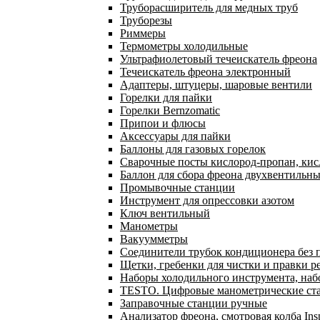
Труборасширитель для медных труб
Труборезы
Риммеры
Термометры холодильные
Ультрафиолетовый течеискатель фреона
Течеискатель фреона электронный
Адаптеры, штуцеры, шаровые вентили
Горелки для пайки
Горелки Bernzomatic
Припои и флюсы
Аксессуары для пайки
Баллоны для газовых горелок
Сварочные посты кислород-пропан, ки
Баллон для сбора фреона двухвентильн
Промывочные станции
Инструмент для опрессовки азотом
Ключ вентильный
Манометры
Вакуумметры
Соединители трубок кондиционера без 
Щетки, гребенки для чистки и правки р
Наборы холодильного инструмента, наб
TESTO. Цифровые манометрические ста
Заправочные станции ручные
Анализатор фреона, смотровая колба In